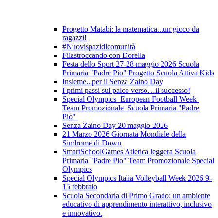
Progetto Matabì: la matematica...un gioco da
ragazzi!
#Nuovispazidicomunità
Filastroccando con Dorella
Festa dello Sport 27-28 maggio 2026 Scuola
Primaria "Padre Pio" Progetto Scuola Attiva Kids
Insieme...per il Senza Zaino Day
I primi passi sul palco verso…il successo!
Special Olympics European Football Week
Team Promozionale Scuola Primaria "Padre
Pio"
Senza Zaino Day 20 maggio 2026
21 Marzo 2026 Giornata Mondiale della
Sindrome di Down
SmartSchoolGames Atletica leggera Scuola
Primaria "Padre Pio" Team Promozionale Special
Olympics
Special Olympics Italia Volleyball Week 2026 9-
15 febbraio
Scuola Secondaria di Primo Grado: un ambiente
educativo di apprendimento interattivo, inclusivo
e innovativo.