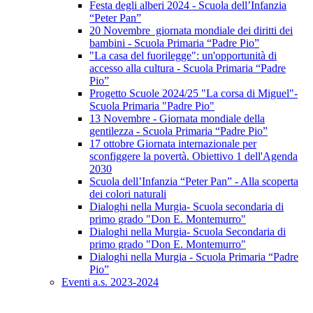
Festa degli alberi 2024 - Scuola dell’Infanzia
“Peter Pan”
20 Novembre giornata mondiale dei diritti dei
bambini - Scuola Primaria “Padre Pio”
"La casa del fuorilegge": un'opportunità di
accesso alla cultura - Scuola Primaria “Padre
Pio”
Progetto Scuole 2024/25 "La corsa di Miguel"-
Scuola Primaria "Padre Pio"
13 Novembre - Giornata mondiale della
gentilezza - Scuola Primaria “Padre Pio”
17 ottobre Giornata internazionale per
sconfiggere la povertà. Obiettivo 1 dell'Agenda
2030
Scuola dell’Infanzia “Peter Pan” - Alla scoperta
dei colori naturali
Dialoghi nella Murgia- Scuola secondaria di
primo grado "Don E. Montemurro"
Dialoghi nella Murgia- Scuola Secondaria di
primo grado "Don E. Montemurro"
Dialoghi nella Murgia - Scuola Primaria “Padre
Pio”
Eventi a.s. 2023-2024