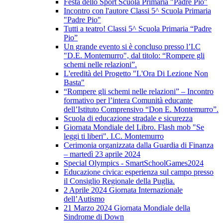
Festa dello Sport Scuola Primaria "Padre Pio"
Incontro con l'autore Classi 5^ Scuola Primaria
"Padre Pio"
Tutti a teatro! Classi 5^ Scuola Primaria “Padre
Pio”
Un grande evento si è concluso presso l’I.C
"D.E. Montemurro", dal titolo: “Rompere gli
schemi nelle relazioni”.
L'eredità del Progetto "L'Ora Di Lezione Non
Basta"
“Rompere gli schemi nelle relazioni” – Incontro
formativo per l’intera Comunità educante
dell’Istituto Comprensivo “Don E. Montemurro”.
Scuola di educazione stradale e sicurezza
Giornata Mondiale del Libro. Flash mob "Se
leggi ti liberi". I.C. Montemurro
Cerimonia organizzata dalla Guardia di Finanza
– martedì 23 aprile 2024
Special Olympics - SmartSchoolGames2024
Educazione civica: esperienza sul campo presso
il Consiglio Regionale della Puglia.
2 Aprile 2024 Giornata Internazionale
dell’Autismo
21 Marzo 2024 Giornata Mondiale della
Sindrome di Down