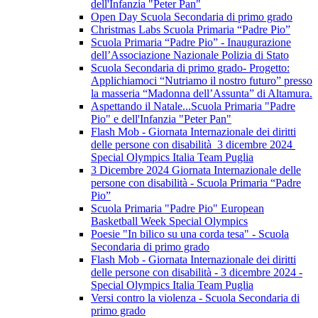
dell'Infanzia "Peter Pan"
Open Day Scuola Secondaria di primo grado
Christmas Labs Scuola Primaria “Padre Pio”
Scuola Primaria “Padre Pio” - Inaugurazione
dell’Associazione Nazionale Polizia di Stato
Scuola Secondaria di primo grado- Progetto:
Applichiamoci “Nutriamo il nostro futuro” presso
la masseria “Madonna dell’Assunta” di Altamura.
Aspettando il Natale...Scuola Primaria "Padre
Pio" e dell'Infanzia "Peter Pan"
Flash Mob - Giornata Internazionale dei diritti
delle persone con disabilità 3 dicembre 2024
Special Olympics Italia Team Puglia
3 Dicembre 2024 Giornata Internazionale delle
persone con disabilità - Scuola Primaria “Padre
Pio”
Scuola Primaria "Padre Pio" European
Basketball Week Special Olympics
Poesie "In bilico su una corda tesa" - Scuola
Secondaria di primo grado
Flash Mob - Giornata Internazionale dei diritti
delle persone con disabilità - 3 dicembre 2024 -
Special Olympics Italia Team Puglia
Versi contro la violenza - Scuola Secondaria di
primo grado