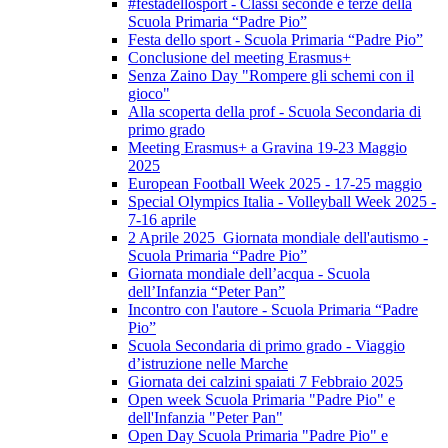
#festadellosport - Classi seconde e terze della
Scuola Primaria “Padre Pio”
Festa dello sport - Scuola Primaria “Padre Pio”
Conclusione del meeting Erasmus+
Senza Zaino Day "Rompere gli schemi con il
gioco"
Alla scoperta della prof - Scuola Secondaria di
primo grado
Meeting Erasmus+ a Gravina 19-23 Maggio
2025
European Football Week 2025 - 17-25 maggio
Special Olympics Italia - Volleyball Week 2025 -
7-16 aprile
2 Aprile 2025 Giornata mondiale dell'autismo -
Scuola Primaria “Padre Pio”
Giornata mondiale dell’acqua - Scuola
dell’Infanzia “Peter Pan”
Incontro con l'autore - Scuola Primaria “Padre
Pio”
Scuola Secondaria di primo grado - Viaggio
d’istruzione nelle Marche
Giornata dei calzini spaiati 7 Febbraio 2025
Open week Scuola Primaria "Padre Pio" e
dell'Infanzia "Peter Pan"
Open Day Scuola Primaria "Padre Pio" e