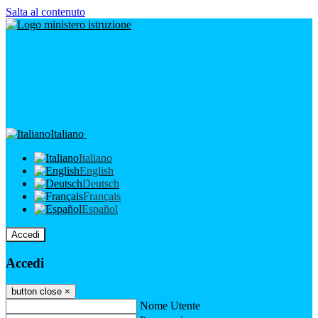
Salta al contenuto
Italiano
Italiano
English
Deutsch
Français
Español
Accedi
Accedi
button close
×
Nome Utente