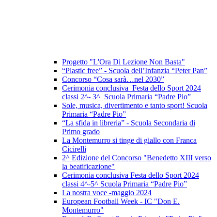
Progetto "L'Ora Di Lezione Non Basta"
“Plastic free” - Scuola dell’Infanzia “Peter Pan”
Concorso “Cosa sarà…nel 2030”
Cerimonia conclusiva Festa dello Sport 2024
classi 2^- 3^ Scuola Primaria “Padre Pio”
Sole, musica, divertimento e tanto sport! Scuola
Primaria “Padre Pio”
“La sfida in libreria” - Scuola Secondaria di
Primo grado
La Montemurro si tinge di giallo con Franca
Cicirelli
2^ Edizione del Concorso "Benedetto XIII verso
la beatificazione"
Cerimonia conclusiva Festa dello Sport 2024
classi 4^-5^ Scuola Primaria “Padre Pio”
La nostra voce -maggio 2024
European Football Week - IC "Don E.
Montemurro"