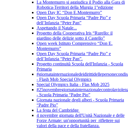
La Montemurro si aggiudica il Podio alla Gara di
Robotica-Territori della Murgia 1°edizione
Open Day IC “Don E.Montemurro”
Open Day Scuola Primaria “Padre Pio” e
dell’Infanzia “Peter Pan”
Aspettando il Natale...
Progetto della Cooperativa Iris “Rurello: il
giardino delle delizie sotto il Castello”
Open week Istituto Comprensivo “Don E.
Montemurro”
Open Day Scuola Primaria “Padre Pio” e
dell’Infanzia “Peter Pan”.
Progetto continuità Scuola dell'Infanzia - Scuola
Primaria
#giornatainternazionaledeidirittidellepersonecondis
- Flash Mob Special Olympics
Special Olympics Italia - Flas Mob 2025
#25novembregiornatainternazionalecontrolaviolen
- Scuola Primaria “Padre Pio”
Giornata nazionale degli alberi - Scuola Primaria
“Padre Pio”
La festa del Cambridge
4 novembre giornata dell'Unità Nazionale e delle
Forze Armate: un'opportunità per riflettere sui
valori della pace e della fratellanza.