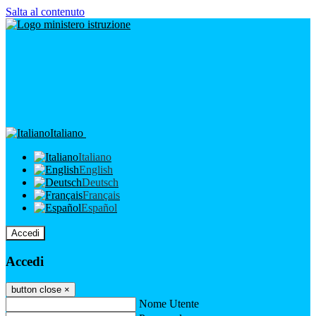
Salta al contenuto
Italiano
Italiano
English
Deutsch
Français
Español
Accedi
Accedi
button close
×
Nome Utente