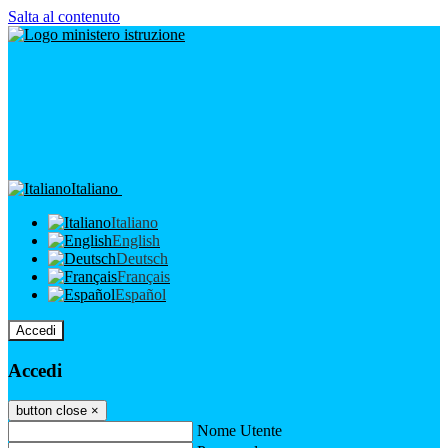
Salta al contenuto
Italiano
Italiano
English
Deutsch
Français
Español
Accedi
Accedi
button close
×
Nome Utente