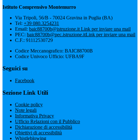
Istituto Comprensivo Montemurro
Via Tripoli, 56/B - 70024 Gravina in Puglia (BA)
Tel:
+39 080.3254231
Email:
baic88700b@istruzione.it
Link per inviare una mail
PEC:
baic88700b@pec.istruzione.it
Link per inviare una mail
C.F.: 91112530729
Codice Meccanografico: BAIC88700B
Codice Univoco Ufficio: UFBA9F
Seguici su
Facebook
Sezione Link Utili
Cookie policy
Note legali
Informativa Privacy
Ufficio Relazioni con il Pubblico
Dichiarazione di accessibilità
Obiettivi di accessibilità
Whistleblowing