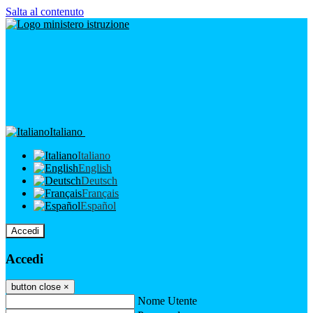
Salta al contenuto
Italiano
Italiano
English
Deutsch
Français
Español
Accedi
Accedi
button close
×
Nome Utente