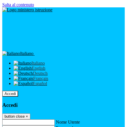
Salta al contenuto
Italiano
Italiano
English
Deutsch
Français
Español
Accedi
Accedi
button close
×
Nome Utente