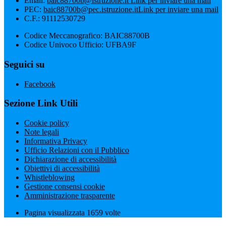
Email:
baic88700b@istruzione.it
Link per inviare una mail
PEC:
baic88700b@pec.istruzione.it
Link per inviare una mail
C.F.: 91112530729
Codice Meccanografico: BAIC88700B
Codice Univoco Ufficio: UFBA9F
Seguici su
Facebook
Sezione Link Utili
Cookie policy
Note legali
Informativa Privacy
Ufficio Relazioni con il Pubblico
Dichiarazione di accessibilità
Obiettivi di accessibilità
Whistleblowing
Gestione consensi cookie
Amministrazione trasparente
Pagina visualizzata
1659
volte