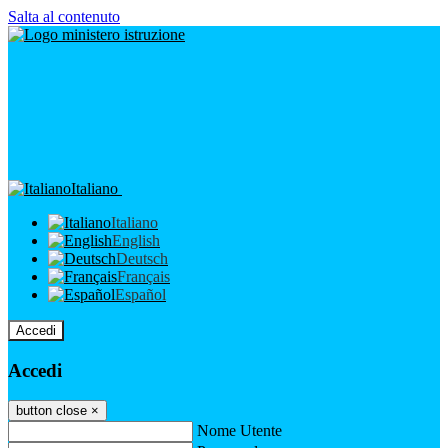
Salta al contenuto
Italiano
Italiano
English
Deutsch
Français
Español
Accedi
Accedi
button close
×
Nome Utente