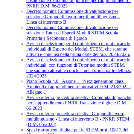
costituzione Comunità di pratiche per l'apprendimento -
PNRR D.M. 66-2023
Decreto nomina Commissione di valutazione per
selezione Gruppo di lavoro per il multilinguismo -
Linea di intervento B
Decreto nomina Commissione di valutazione per
selezione Tutor ed Esperti Moduli STEM Scuola
Primaria e Secondaria di I grado
Avviso di selezione per il conferimento di n. 4 incarichi
individuali di Esperto dei Moduli STEM, che saranno
attivati e conclusi nella prima parte dell’a.s. 2024/2025.
Avviso di selezione per il conferimento di n. 4 incarichi
individuali, con funzioni di Tutor nei moduli STEM,
che saranno attivati e conclusi nella prima parte dell’a.s.
2024/2025
Piano Scuola 4.0 - Azione 1 - Next generation class -
Ambienti di apprendimento innovativi D.M. 218/2022 -
Allegato 1
Avviso interno procedura selettiva Comunità di pratiche
per l'apprendimento PNRR Transizione digitale D.M.
66-2023
Avviso interno procedura selettiva Gruppo di lavoro
multilinguismo - Linea di intervento B - PNRR STEM
(D.M. 65/2023)
Spazi e strumenti digitali per le STEM prot. 10812 del