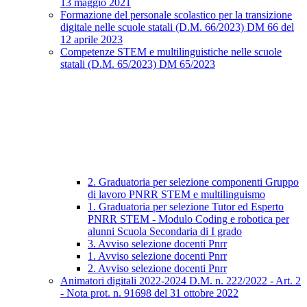
13 maggio 2021
Formazione del personale scolastico per la transizione
digitale nelle scuole statali (D.M. 66/2023) DM 66 del
12 aprile 2023
Competenze STEM e multilinguistiche nelle scuole
statali (D.M. 65/2023) DM 65/2023
2. Graduatoria per selezione componenti Gruppo
di lavoro PNRR STEM e multilinguismo
1. Graduatoria per selezione Tutor ed Esperto
PNRR STEM - Modulo Coding e robotica per
alunni Scuola Secondaria di I grado
3. Avviso selezione docenti Pnrr
1. Avviso selezione docenti Pnrr
2. Avviso selezione docenti Pnrr
Animatori digitali 2022-2024 D.M. n. 222/2022 - Art. 2
- Nota prot. n. 91698 del 31 ottobre 2022