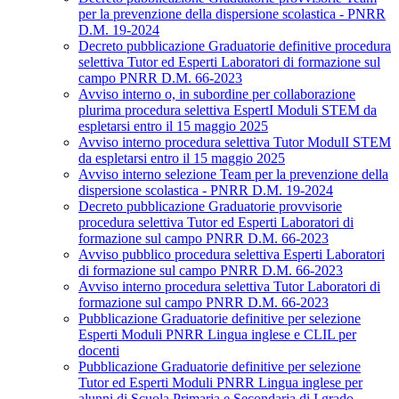
per la prevenzione della dispersione scolastica - PNRR
D.M. 19-2024
Decreto pubblicazione Graduatorie definitive procedura
selettiva Tutor ed Esperti Laboratori di formazione sul
campo PNRR D.M. 66-2023
Avviso interno o, in subordine per collaborazione
plurima procedura selettiva EspertI Moduli STEM da
espletarsi entro il 15 maggio 2025
Avviso interno procedura selettiva Tutor ModulI STEM
da espletarsi entro il 15 maggio 2025
Avviso interno selezione Team per la prevenzione della
dispersione scolastica - PNRR D.M. 19-2024
Decreto pubblicazione Graduatorie provvisorie
procedura selettiva Tutor ed Esperti Laboratori di
formazione sul campo PNRR D.M. 66-2023
Avviso pubblico procedura selettiva Esperti Laboratori
di formazione sul campo PNRR D.M. 66-2023
Avviso interno procedura selettiva Tutor Laboratori di
formazione sul campo PNRR D.M. 66-2023
Pubblicazione Graduatorie definitive per selezione
Esperti Moduli PNRR Lingua inglese e CLIL per
docenti
Pubblicazione Graduatorie definitive per selezione
Tutor ed Esperti Moduli PNRR Lingua inglese per
alunni di Scuola Primaria e Secondaria di I grado