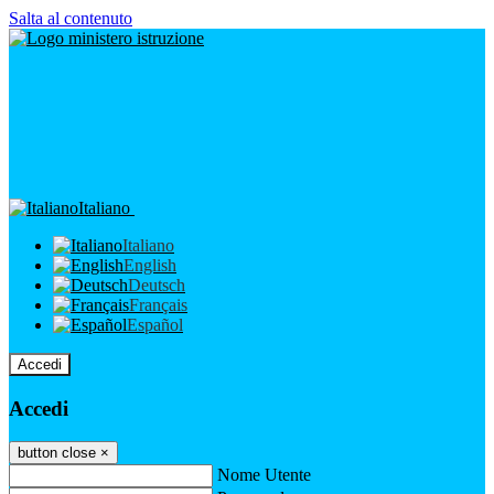
Salta al contenuto
Italiano
Italiano
English
Deutsch
Français
Español
Accedi
Accedi
button close
×
Nome Utente