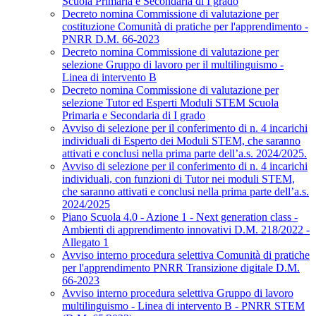
Scuola Primaria e Secondaria di I grado
Decreto nomina Commissione di valutazione per
costituzione Comunità di pratiche per l'apprendimento -
PNRR D.M. 66-2023
Decreto nomina Commissione di valutazione per
selezione Gruppo di lavoro per il multilinguismo -
Linea di intervento B
Decreto nomina Commissione di valutazione per
selezione Tutor ed Esperti Moduli STEM Scuola
Primaria e Secondaria di I grado
Avviso di selezione per il conferimento di n. 4 incarichi
individuali di Esperto dei Moduli STEM, che saranno
attivati e conclusi nella prima parte dell’a.s. 2024/2025.
Avviso di selezione per il conferimento di n. 4 incarichi
individuali, con funzioni di Tutor nei moduli STEM,
che saranno attivati e conclusi nella prima parte dell’a.s.
2024/2025
Piano Scuola 4.0 - Azione 1 - Next generation class -
Ambienti di apprendimento innovativi D.M. 218/2022 -
Allegato 1
Avviso interno procedura selettiva Comunità di pratiche
per l'apprendimento PNRR Transizione digitale D.M.
66-2023
Avviso interno procedura selettiva Gruppo di lavoro
multilinguismo - Linea di intervento B - PNRR STEM