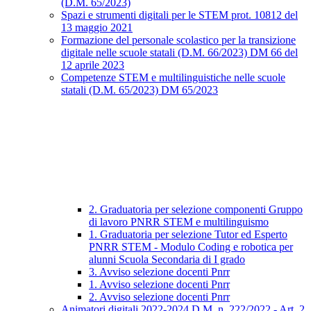
(D.M. 65/2023)
Spazi e strumenti digitali per le STEM prot. 10812 del
13 maggio 2021
Formazione del personale scolastico per la transizione
digitale nelle scuole statali (D.M. 66/2023) DM 66 del
12 aprile 2023
Competenze STEM e multilinguistiche nelle scuole
statali (D.M. 65/2023) DM 65/2023
2. Graduatoria per selezione componenti Gruppo
di lavoro PNRR STEM e multilinguismo
1. Graduatoria per selezione Tutor ed Esperto
PNRR STEM - Modulo Coding e robotica per
alunni Scuola Secondaria di I grado
3. Avviso selezione docenti Pnrr
1. Avviso selezione docenti Pnrr
2. Avviso selezione docenti Pnrr
Animatori digitali 2022-2024 D.M. n. 222/2022 - Art. 2