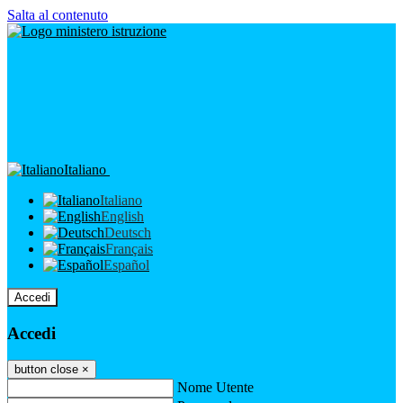
Salta al contenuto
Italiano
Italiano
English
Deutsch
Français
Español
Accedi
Accedi
button close
×
Nome Utente