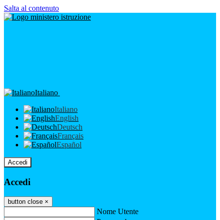
Salta al contenuto
Italiano
Italiano
English
Deutsch
Français
Español
Accedi
Accedi
button close
×
Nome Utente