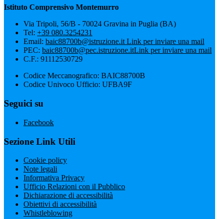
Istituto Comprensivo Montemurro
Via Tripoli, 56/B - 70024 Gravina in Puglia (BA)
Tel:
+39 080.3254231
Email:
baic88700b@istruzione.it
Link per inviare una mail
PEC:
baic88700b@pec.istruzione.it
Link per inviare una mail
C.F.: 91112530729
Codice Meccanografico: BAIC88700B
Codice Univoco Ufficio: UFBA9F
Seguici su
Facebook
Sezione Link Utili
Cookie policy
Note legali
Informativa Privacy
Ufficio Relazioni con il Pubblico
Dichiarazione di accessibilità
Obiettivi di accessibilità
Whistleblowing