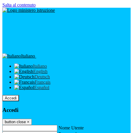
Salta al contenuto
Italiano
Italiano
English
Deutsch
Français
Español
Accedi
Accedi
button close
×
Nome Utente