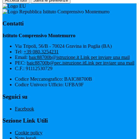
Accetta tutti
Salva le preferenze
Istituto Comprensivo Montemurro
Contatti
Istituto Comprensivo Montemurro
Via Tripoli, 56/B - 70024 Gravina in Puglia (BA)
Tel:
+39 080.3254231
Email:
baic88700b@istruzione.it
Link per inviare una mail
PEC:
baic88700b@pec.istruzione.it
Link per inviare una mail
C.F.: 91112530729
Codice Meccanografico: BAIC88700B
Codice Univoco Ufficio: UFBA9F
Seguici su
Facebook
Sezione Link Utili
Cookie policy
Note legali