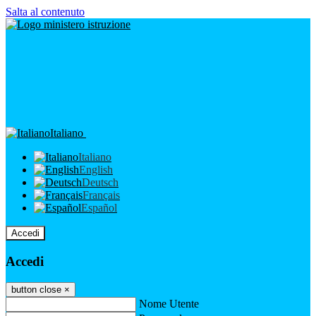
Salta al contenuto
Italiano
Italiano
English
Deutsch
Français
Español
Accedi
Accedi
button close
×
Nome Utente