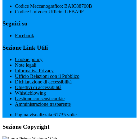
Codice Meccanografico: BAIC88700B
Codice Univoco Ufficio: UFBA9F
Seguici su
Facebook
Sezione Link Utili
Cookie policy
Note legali
Informativa Privacy
Ufficio Relazioni con il Pubblico
Dichiarazione di accessibilità
Obiettivi di accessibilità
Whistleblowing
Gestione consensi cookie
Amministrazione trasparente
Pagina visualizzata
61735
volte
Sezione Copyright