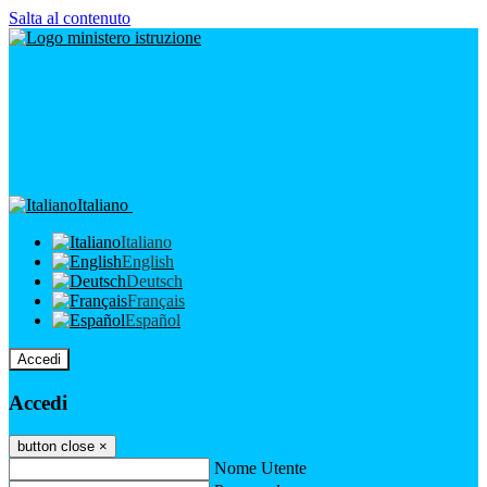
Salta al contenuto
Italiano
Italiano
English
Deutsch
Français
Español
Accedi
Accedi
button close
×
Nome Utente