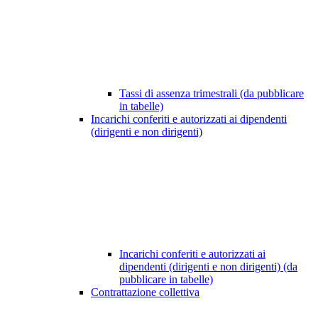
Tassi di assenza trimestrali (da pubblicare
in tabelle)
Incarichi conferiti e autorizzati ai dipendenti
(dirigenti e non dirigenti)
Incarichi conferiti e autorizzati ai
dipendenti (dirigenti e non dirigenti) (da
pubblicare in tabelle)
Contrattazione collettiva