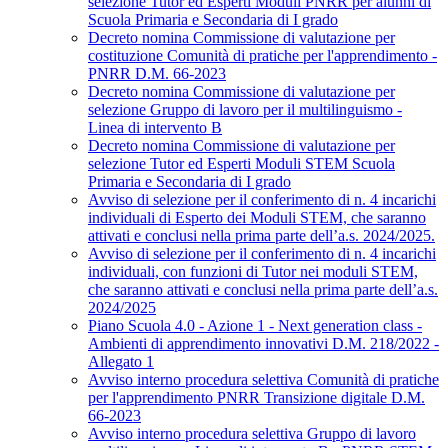
selezione Tutor ed Esperti Moduli PNRR per alunni di
Scuola Primaria e Secondaria di I grado
Decreto nomina Commissione di valutazione per
costituzione Comunità di pratiche per l'apprendimento -
PNRR D.M. 66-2023
Decreto nomina Commissione di valutazione per
selezione Gruppo di lavoro per il multilinguismo -
Linea di intervento B
Decreto nomina Commissione di valutazione per
selezione Tutor ed Esperti Moduli STEM Scuola
Primaria e Secondaria di I grado
Avviso di selezione per il conferimento di n. 4 incarichi
individuali di Esperto dei Moduli STEM, che saranno
attivati e conclusi nella prima parte dell’a.s. 2024/2025.
Avviso di selezione per il conferimento di n. 4 incarichi
individuali, con funzioni di Tutor nei moduli STEM,
che saranno attivati e conclusi nella prima parte dell’a.s.
2024/2025
Piano Scuola 4.0 - Azione 1 - Next generation class -
Ambienti di apprendimento innovativi D.M. 218/2022 -
Allegato 1
Avviso interno procedura selettiva Comunità di pratiche
per l'apprendimento PNRR Transizione digitale D.M.
66-2023
Avviso interno procedura selettiva Gruppo di lavoro