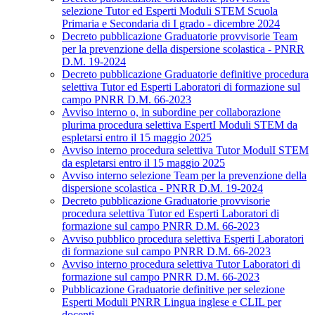
selezione Tutor ed Esperti Moduli STEM Scuola
Primaria e Secondaria di I grado - dicembre 2024
Decreto pubblicazione Graduatorie provvisorie Team
per la prevenzione della dispersione scolastica - PNRR
D.M. 19-2024
Decreto pubblicazione Graduatorie definitive procedura
selettiva Tutor ed Esperti Laboratori di formazione sul
campo PNRR D.M. 66-2023
Avviso interno o, in subordine per collaborazione
plurima procedura selettiva EspertI Moduli STEM da
espletarsi entro il 15 maggio 2025
Avviso interno procedura selettiva Tutor ModulI STEM
da espletarsi entro il 15 maggio 2025
Avviso interno selezione Team per la prevenzione della
dispersione scolastica - PNRR D.M. 19-2024
Decreto pubblicazione Graduatorie provvisorie
procedura selettiva Tutor ed Esperti Laboratori di
formazione sul campo PNRR D.M. 66-2023
Avviso pubblico procedura selettiva Esperti Laboratori
di formazione sul campo PNRR D.M. 66-2023
Avviso interno procedura selettiva Tutor Laboratori di
formazione sul campo PNRR D.M. 66-2023
Pubblicazione Graduatorie definitive per selezione
Esperti Moduli PNRR Lingua inglese e CLIL per
docenti