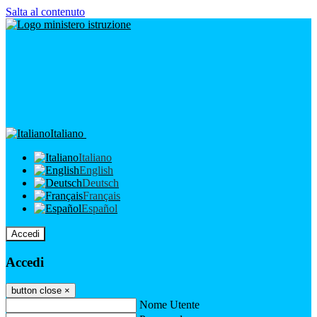
Salta al contenuto
Italiano
Italiano
English
Deutsch
Français
Español
Accedi
Accedi
button close
×
Nome Utente