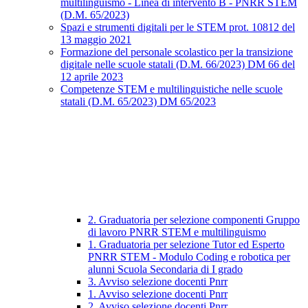
multilinguismo - Linea di intervento B - PNRR STEM
(D.M. 65/2023)
Spazi e strumenti digitali per le STEM prot. 10812 del
13 maggio 2021
Formazione del personale scolastico per la transizione
digitale nelle scuole statali (D.M. 66/2023) DM 66 del
12 aprile 2023
Competenze STEM e multilinguistiche nelle scuole
statali (D.M. 65/2023) DM 65/2023
2. Graduatoria per selezione componenti Gruppo
di lavoro PNRR STEM e multilinguismo
1. Graduatoria per selezione Tutor ed Esperto
PNRR STEM - Modulo Coding e robotica per
alunni Scuola Secondaria di I grado
3. Avviso selezione docenti Pnrr
1. Avviso selezione docenti Pnrr
2. Avviso selezione docenti Pnrr