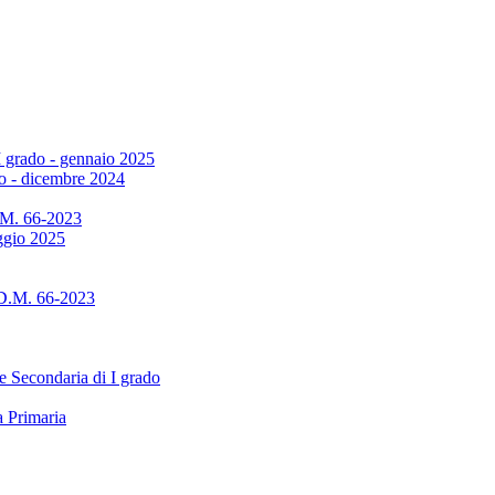
I grado - gennaio 2025
do - dicembre 2024
D.M. 66-2023
aggio 2025
 D.M. 66-2023
e Secondaria di I grado
a Primaria