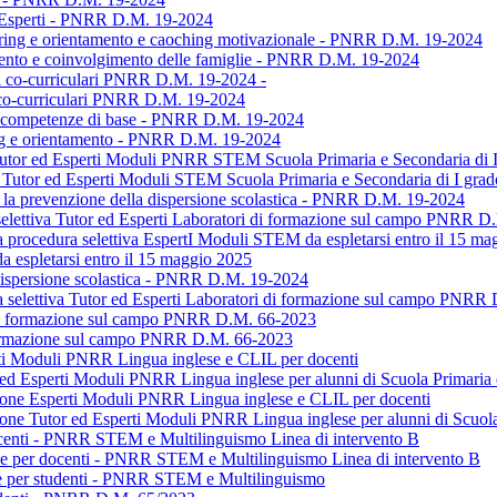
d Esperti - PNRR D.M. 19-2024
toring e orientamento e caoching motivazionale - PNRR D.M. 19-2024
amento e coinvolgimento delle famiglie - PNRR D.M. 19-2024
ali co-curriculari PNRR D.M. 19-2024 -
li co-curriculari PNRR D.M. 19-2024
lle competenze di base - PNRR D.M. 19-2024
ring e orientamento - PNRR D.M. 19-2024
 Tutor ed Esperti Moduli PNRR STEM Scuola Primaria e Secondaria di 
e Tutor ed Esperti Moduli STEM Scuola Primaria e Secondaria di I gra
 la prevenzione della dispersione scolastica - PNRR D.M. 19-2024
 selettiva Tutor ed Esperti Laboratori di formazione sul campo PNRR 
a procedura selettiva EspertI Moduli STEM da espletarsi entro il 15 m
 espletarsi entro il 15 maggio 2025
 dispersione scolastica - PNRR D.M. 19-2024
a selettiva Tutor ed Esperti Laboratori di formazione sul campo PNRR
i di formazione sul campo PNRR D.M. 66-2023
i formazione sul campo PNRR D.M. 66-2023
erti Moduli PNRR Lingua inglese e CLIL per docenti
r ed Esperti Moduli PNRR Lingua inglese per alunni di Scuola Primaria 
zione Esperti Moduli PNRR Lingua inglese e CLIL per docenti
ione Tutor ed Esperti Moduli PNRR Lingua inglese per alunni di Scuol
centi - PNRR STEM e Multilinguismo Linea di intervento B
se per docenti - PNRR STEM e Multilinguismo Linea di intervento B
se per studenti - PNRR STEM e Multilinguismo