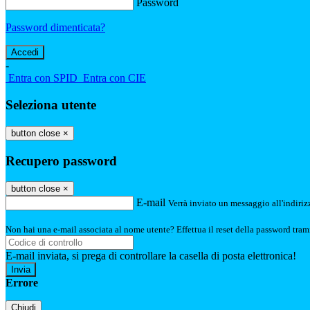
Password
Password dimenticata?
-
Entra con SPID
Entra con CIE
Seleziona utente
button close
×
Recupero password
button close
×
E-mail
Verrà inviato un messaggio all'indirizz
Non hai una e-mail associata al nome utente? Effettua il reset della password tram
E-mail inviata, si prega di controllare la casella di posta elettronica!
Errore
Chiudi