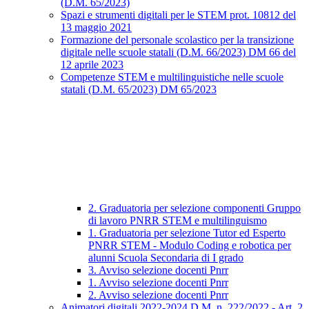
(D.M. 65/2023)
Spazi e strumenti digitali per le STEM prot. 10812 del
13 maggio 2021
Formazione del personale scolastico per la transizione
digitale nelle scuole statali (D.M. 66/2023) DM 66 del
12 aprile 2023
Competenze STEM e multilinguistiche nelle scuole
statali (D.M. 65/2023) DM 65/2023
2. Graduatoria per selezione componenti Gruppo
di lavoro PNRR STEM e multilinguismo
1. Graduatoria per selezione Tutor ed Esperto
PNRR STEM - Modulo Coding e robotica per
alunni Scuola Secondaria di I grado
3. Avviso selezione docenti Pnrr
1. Avviso selezione docenti Pnrr
2. Avviso selezione docenti Pnrr
Animatori digitali 2022-2024 D.M. n. 222/2022 - Art. 2