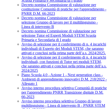
Scuola Primaria e Secondaria di I grado
Decreto nomina Commissione di valutazione per
costituzione Comunità di pratiche per l'apprendimento -
PNRR D.M. 66-2023
Decreto nomina Commissione di valutazione per
selezione Gruppo di lavoro per il multilinguismo -
Linea di intervento B
Decreto nomina Commissione di valutazione per
selezione Tutor ed Esperti Moduli STEM Scuola
Primaria e Secondaria di I grado
Avviso di selezione per il conferimento di n. 4 incarichi
individuali di Esperto dei Moduli STEM, che saranno
attivati e conclusi nella prima parte dell’a.s. 2024/2025.
Avviso di selezione per il conferimento di n. 4 incarichi
individuali, con funzioni di Tutor nei moduli STEM,
che saranno attivati e conclusi nella prima parte dell’a.s.
2024/2025
Piano Scuola 4.0 - Azione 1 - Next generation class -
Ambienti di apprendimento innovativi D.M. 218/2022 -
Allegato 1
Avviso interno procedura selettiva Comunità di pratiche
per l'apprendimento PNRR Transizione digitale D.M.
66-2023
Avviso interno procedura selettiva Gruppo di lavoro
multilinguismo - Linea di intervento B - PNRR STEM