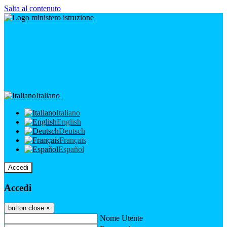
Salta al contenuto
Italiano
Italiano
English
Deutsch
Français
Español
Accedi
Accedi
button close
×
Nome Utente