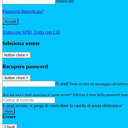
Password
Password dimenticata?
-
Entra con SPID
Entra con CIE
Seleziona utente
button close
×
Recupero password
button close
×
E-mail
Verrà inviato un messaggio all'indirizz
Non hai una e-mail associata al nome utente? Effettua il reset della password tram
E-mail inviata, si prega di controllare la casella di posta elettronica!
Errore
Chiudi