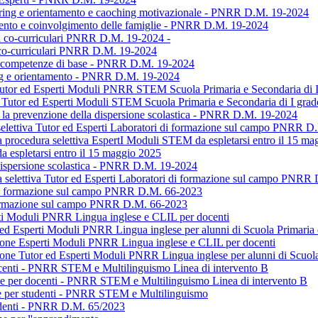
toring e orientamento e caoching motivazionale - PNRR D.M. 19-2024
amento e coinvolgimento delle famiglie - PNRR D.M. 19-2024
ali co-curriculari PNRR D.M. 19-2024 -
li co-curriculari PNRR D.M. 19-2024
lle competenze di base - PNRR D.M. 19-2024
ring e orientamento - PNRR D.M. 19-2024
 Tutor ed Esperti Moduli PNRR STEM Scuola Primaria e Secondaria di 
e Tutor ed Esperti Moduli STEM Scuola Primaria e Secondaria di I gra
 la prevenzione della dispersione scolastica - PNRR D.M. 19-2024
 selettiva Tutor ed Esperti Laboratori di formazione sul campo PNRR 
a procedura selettiva EspertI Moduli STEM da espletarsi entro il 15 m
 espletarsi entro il 15 maggio 2025
 dispersione scolastica - PNRR D.M. 19-2024
a selettiva Tutor ed Esperti Laboratori di formazione sul campo PNRR
i di formazione sul campo PNRR D.M. 66-2023
i formazione sul campo PNRR D.M. 66-2023
erti Moduli PNRR Lingua inglese e CLIL per docenti
r ed Esperti Moduli PNRR Lingua inglese per alunni di Scuola Primaria 
zione Esperti Moduli PNRR Lingua inglese e CLIL per docenti
ione Tutor ed Esperti Moduli PNRR Lingua inglese per alunni di Scuol
centi - PNRR STEM e Multilinguismo Linea di intervento B
se per docenti - PNRR STEM e Multilinguismo Linea di intervento B
se per studenti - PNRR STEM e Multilinguismo
tudenti - PNRR D.M. 65/2023