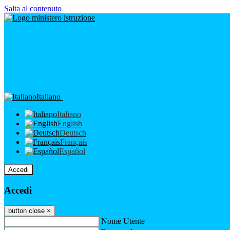
Salta al contenuto
Italiano
Italiano
English
Deutsch
Français
Español
Accedi
Accedi
button close
×
Nome Utente