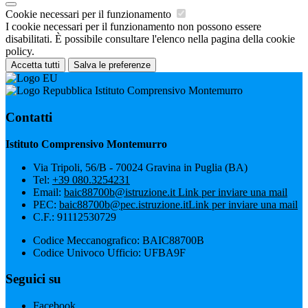
Cookie necessari per il funzionamento
I cookie necessari per il funzionamento non possono essere
disabilitati. È possibile consultare l'elenco nella pagina della cookie
policy.
Accetta tutti
Salva le preferenze
Istituto Comprensivo Montemurro
Contatti
Istituto Comprensivo Montemurro
Via Tripoli, 56/B - 70024 Gravina in Puglia (BA)
Tel:
+39 080.3254231
Email:
baic88700b@istruzione.it
Link per inviare una mail
PEC:
baic88700b@pec.istruzione.it
Link per inviare una mail
C.F.: 91112530729
Codice Meccanografico: BAIC88700B
Codice Univoco Ufficio: UFBA9F
Seguici su
Facebook