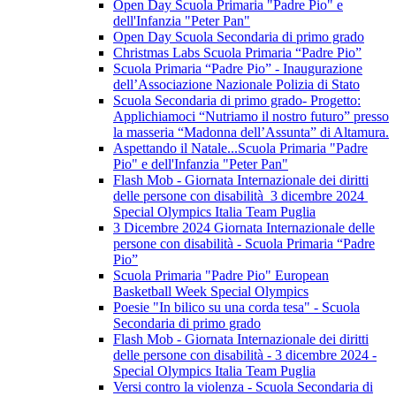
Open Day Scuola Primaria "Padre Pio" e
dell'Infanzia "Peter Pan"
Open Day Scuola Secondaria di primo grado
Christmas Labs Scuola Primaria “Padre Pio”
Scuola Primaria “Padre Pio” - Inaugurazione
dell’Associazione Nazionale Polizia di Stato
Scuola Secondaria di primo grado- Progetto:
Applichiamoci “Nutriamo il nostro futuro” presso
la masseria “Madonna dell’Assunta” di Altamura.
Aspettando il Natale...Scuola Primaria "Padre
Pio" e dell'Infanzia "Peter Pan"
Flash Mob - Giornata Internazionale dei diritti
delle persone con disabilità 3 dicembre 2024
Special Olympics Italia Team Puglia
3 Dicembre 2024 Giornata Internazionale delle
persone con disabilità - Scuola Primaria “Padre
Pio”
Scuola Primaria "Padre Pio" European
Basketball Week Special Olympics
Poesie "In bilico su una corda tesa" - Scuola
Secondaria di primo grado
Flash Mob - Giornata Internazionale dei diritti
delle persone con disabilità - 3 dicembre 2024 -
Special Olympics Italia Team Puglia
Versi contro la violenza - Scuola Secondaria di