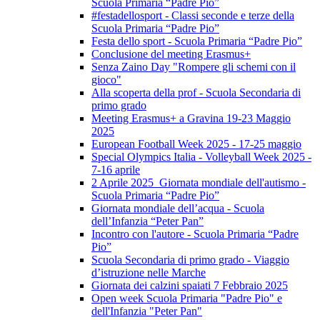
Scuola Primaria “Padre Pio”
#festadellosport - Classi seconde e terze della
Scuola Primaria “Padre Pio”
Festa dello sport - Scuola Primaria “Padre Pio”
Conclusione del meeting Erasmus+
Senza Zaino Day "Rompere gli schemi con il
gioco"
Alla scoperta della prof - Scuola Secondaria di
primo grado
Meeting Erasmus+ a Gravina 19-23 Maggio
2025
European Football Week 2025 - 17-25 maggio
Special Olympics Italia - Volleyball Week 2025 -
7-16 aprile
2 Aprile 2025 Giornata mondiale dell'autismo -
Scuola Primaria “Padre Pio”
Giornata mondiale dell’acqua - Scuola
dell’Infanzia “Peter Pan”
Incontro con l'autore - Scuola Primaria “Padre
Pio”
Scuola Secondaria di primo grado - Viaggio
d’istruzione nelle Marche
Giornata dei calzini spaiati 7 Febbraio 2025
Open week Scuola Primaria "Padre Pio" e
dell'Infanzia "Peter Pan"