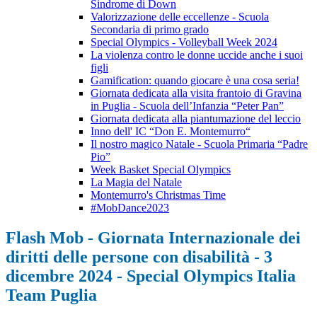
Sindrome di Down
Valorizzazione delle eccellenze - Scuola
Secondaria di primo grado
Special Olympics - Volleyball Week 2024
La violenza contro le donne uccide anche i suoi
figli
Gamification: quando giocare è una cosa seria!
Giornata dedicata alla visita frantoio di Gravina
in Puglia - Scuola dell’Infanzia “Peter Pan”
Giornata dedicata alla piantumazione del leccio
Inno dell' IC “Don E. Montemurro“
Il nostro magico Natale - Scuola Primaria “Padre
Pio”
Week Basket Special Olympics
La Magia del Natale
Montemurro's Christmas Time
#MobDance2023
Flash Mob - Giornata Internazionale dei
diritti delle persone con disabilità - 3
dicembre 2024 - Special Olympics Italia
Team Puglia