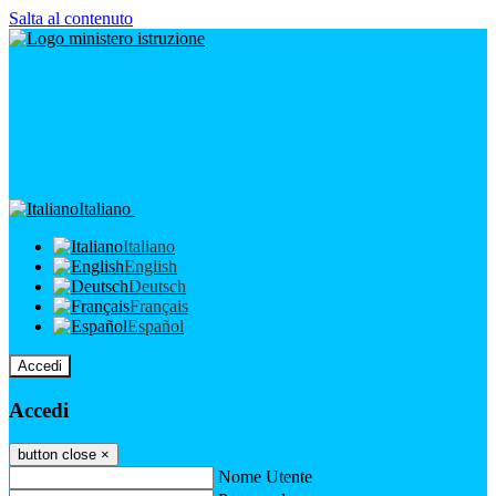
Salta al contenuto
Italiano
Italiano
English
Deutsch
Français
Español
Accedi
Accedi
button close
×
Nome Utente