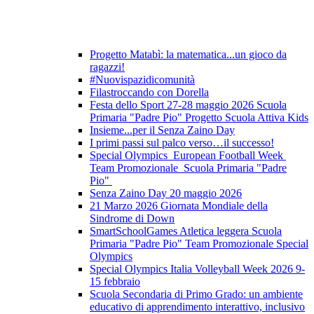
Progetto Matabì: la matematica...un gioco da
ragazzi!
#Nuovispazidicomunità
Filastroccando con Dorella
Festa dello Sport 27-28 maggio 2026 Scuola
Primaria "Padre Pio" Progetto Scuola Attiva Kids
Insieme...per il Senza Zaino Day
I primi passi sul palco verso…il successo!
Special Olympics European Football Week
Team Promozionale Scuola Primaria "Padre
Pio"
Senza Zaino Day 20 maggio 2026
21 Marzo 2026 Giornata Mondiale della
Sindrome di Down
SmartSchoolGames Atletica leggera Scuola
Primaria "Padre Pio" Team Promozionale Special
Olympics
Special Olympics Italia Volleyball Week 2026 9-
15 febbraio
Scuola Secondaria di Primo Grado: un ambiente
educativo di apprendimento interattivo, inclusivo