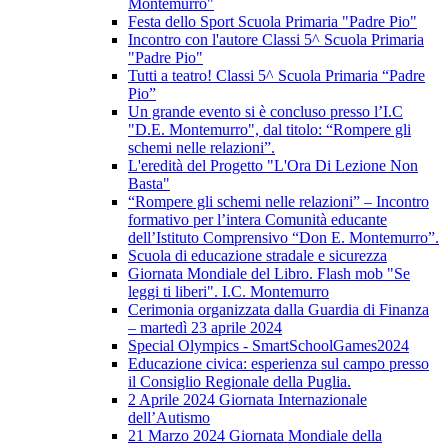
Montemurro"
Festa dello Sport Scuola Primaria "Padre Pio"
Incontro con l'autore Classi 5^ Scuola Primaria
"Padre Pio"
Tutti a teatro! Classi 5^ Scuola Primaria “Padre
Pio”
Un grande evento si è concluso presso l’I.C
"D.E. Montemurro", dal titolo: “Rompere gli
schemi nelle relazioni”.
L'eredità del Progetto "L'Ora Di Lezione Non
Basta"
“Rompere gli schemi nelle relazioni” – Incontro
formativo per l’intera Comunità educante
dell’Istituto Comprensivo “Don E. Montemurro”.
Scuola di educazione stradale e sicurezza
Giornata Mondiale del Libro. Flash mob "Se
leggi ti liberi". I.C. Montemurro
Cerimonia organizzata dalla Guardia di Finanza
– martedì 23 aprile 2024
Special Olympics - SmartSchoolGames2024
Educazione civica: esperienza sul campo presso
il Consiglio Regionale della Puglia.
2 Aprile 2024 Giornata Internazionale
dell’Autismo
21 Marzo 2024 Giornata Mondiale della