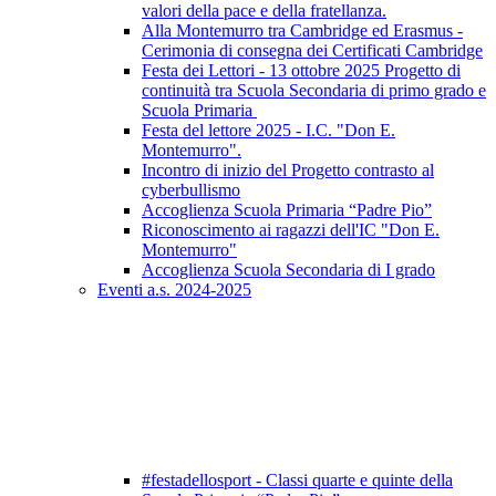
valori della pace e della fratellanza.
Alla Montemurro tra Cambridge ed Erasmus -
Cerimonia di consegna dei Certificati Cambridge
Festa dei Lettori - 13 ottobre 2025 Progetto di
continuità tra Scuola Secondaria di primo grado e
Scuola Primaria
Festa del lettore 2025 - I.C. "Don E.
Montemurro".
Incontro di inizio del Progetto contrasto al
cyberbullismo
Accoglienza Scuola Primaria “Padre Pio”
Riconoscimento ai ragazzi dell'IC "Don E.
Montemurro"
Accoglienza Scuola Secondaria di I grado
Eventi a.s. 2024-2025
#festadellosport - Classi quarte e quinte della