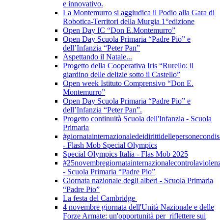
e innovativo.
La Montemurro si aggiudica il Podio alla Gara di
Robotica-Territori della Murgia 1°edizione
Open Day IC “Don E.Montemurro”
Open Day Scuola Primaria “Padre Pio” e
dell’Infanzia “Peter Pan”
Aspettando il Natale...
Progetto della Cooperativa Iris “Rurello: il
giardino delle delizie sotto il Castello”
Open week Istituto Comprensivo “Don E.
Montemurro”
Open Day Scuola Primaria “Padre Pio” e
dell’Infanzia “Peter Pan”.
Progetto continuità Scuola dell'Infanzia - Scuola
Primaria
#giornatainternazionaledeidirittidellepersonecondis
- Flash Mob Special Olympics
Special Olympics Italia - Flas Mob 2025
#25novembregiornatainternazionalecontrolaviolen
- Scuola Primaria “Padre Pio”
Giornata nazionale degli alberi - Scuola Primaria
“Padre Pio”
La festa del Cambridge
4 novembre giornata dell'Unità Nazionale e delle
Forze Armate: un'opportunità per riflettere sui