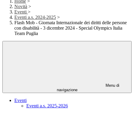
Home
>
Novità
>
Eventi
>
Eventi a.s. 2024-2025
>
Flash Mob - Giornata Internazionale dei diritti delle persone
con disabilità - 3 dicembre 2024 - Special Olympics Italia
Team Puglia
Menu di
navigazione
Eventi
Eventi a.s. 2025-2026