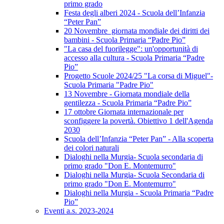
primo grado
Festa degli alberi 2024 - Scuola dell’Infanzia
“Peter Pan”
20 Novembre giornata mondiale dei diritti dei
bambini - Scuola Primaria “Padre Pio”
"La casa del fuorilegge": un'opportunità di
accesso alla cultura - Scuola Primaria “Padre
Pio”
Progetto Scuole 2024/25 "La corsa di Miguel"-
Scuola Primaria "Padre Pio"
13 Novembre - Giornata mondiale della
gentilezza - Scuola Primaria “Padre Pio”
17 ottobre Giornata internazionale per
sconfiggere la povertà. Obiettivo 1 dell'Agenda
2030
Scuola dell’Infanzia “Peter Pan” - Alla scoperta
dei colori naturali
Dialoghi nella Murgia- Scuola secondaria di
primo grado "Don E. Montemurro"
Dialoghi nella Murgia- Scuola Secondaria di
primo grado "Don E. Montemurro"
Dialoghi nella Murgia - Scuola Primaria “Padre
Pio”
Eventi a.s. 2023-2024