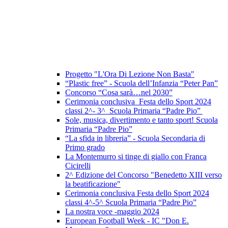
Progetto "L'Ora Di Lezione Non Basta"
“Plastic free” - Scuola dell’Infanzia “Peter Pan”
Concorso “Cosa sarà…nel 2030”
Cerimonia conclusiva Festa dello Sport 2024
classi 2^- 3^ Scuola Primaria “Padre Pio”
Sole, musica, divertimento e tanto sport! Scuola
Primaria “Padre Pio”
“La sfida in libreria” - Scuola Secondaria di
Primo grado
La Montemurro si tinge di giallo con Franca
Cicirelli
2^ Edizione del Concorso "Benedetto XIII verso
la beatificazione"
Cerimonia conclusiva Festa dello Sport 2024
classi 4^-5^ Scuola Primaria “Padre Pio”
La nostra voce -maggio 2024
European Football Week - IC "Don E.