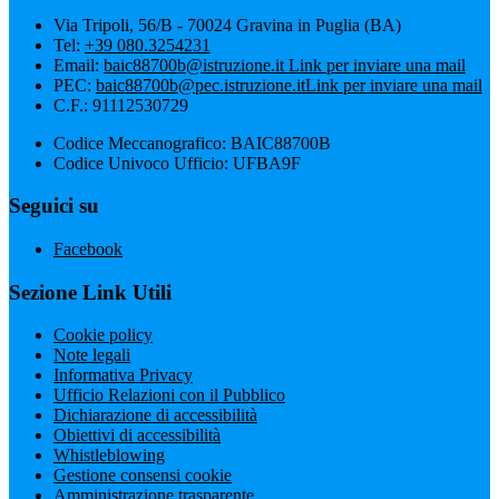
Via Tripoli, 56/B - 70024 Gravina in Puglia (BA)
Tel:
+39 080.3254231
Email:
baic88700b@istruzione.it
Link per inviare una mail
PEC:
baic88700b@pec.istruzione.it
Link per inviare una mail
C.F.: 91112530729
Codice Meccanografico: BAIC88700B
Codice Univoco Ufficio: UFBA9F
Seguici su
Facebook
Sezione Link Utili
Cookie policy
Note legali
Informativa Privacy
Ufficio Relazioni con il Pubblico
Dichiarazione di accessibilità
Obiettivi di accessibilità
Whistleblowing
Gestione consensi cookie
Amministrazione trasparente