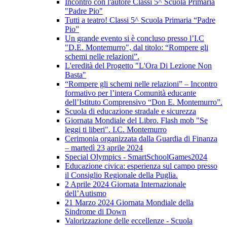
Incontro con l'autore Classi 5^ Scuola Primaria
"Padre Pio"
Tutti a teatro! Classi 5^ Scuola Primaria “Padre
Pio”
Un grande evento si è concluso presso l’I.C
"D.E. Montemurro", dal titolo: “Rompere gli
schemi nelle relazioni”.
L'eredità del Progetto "L'Ora Di Lezione Non
Basta"
“Rompere gli schemi nelle relazioni” – Incontro
formativo per l’intera Comunità educante
dell’Istituto Comprensivo “Don E. Montemurro”.
Scuola di educazione stradale e sicurezza
Giornata Mondiale del Libro. Flash mob "Se
leggi ti liberi". I.C. Montemurro
Cerimonia organizzata dalla Guardia di Finanza
– martedì 23 aprile 2024
Special Olympics - SmartSchoolGames2024
Educazione civica: esperienza sul campo presso
il Consiglio Regionale della Puglia.
2 Aprile 2024 Giornata Internazionale
dell’Autismo
21 Marzo 2024 Giornata Mondiale della
Sindrome di Down
Valorizzazione delle eccellenze - Scuola