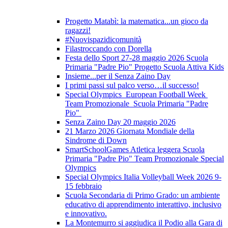
Progetto Matabì: la matematica...un gioco da
ragazzi!
#Nuovispazidicomunità
Filastroccando con Dorella
Festa dello Sport 27-28 maggio 2026 Scuola
Primaria "Padre Pio" Progetto Scuola Attiva Kids
Insieme...per il Senza Zaino Day
I primi passi sul palco verso…il successo!
Special Olympics European Football Week
Team Promozionale Scuola Primaria "Padre
Pio"
Senza Zaino Day 20 maggio 2026
21 Marzo 2026 Giornata Mondiale della
Sindrome di Down
SmartSchoolGames Atletica leggera Scuola
Primaria "Padre Pio" Team Promozionale Special
Olympics
Special Olympics Italia Volleyball Week 2026 9-
15 febbraio
Scuola Secondaria di Primo Grado: un ambiente
educativo di apprendimento interattivo, inclusivo
e innovativo.
La Montemurro si aggiudica il Podio alla Gara di