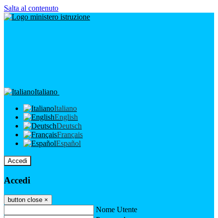
Salta al contenuto
Italiano
Italiano
English
Deutsch
Français
Español
Accedi
Accedi
button close
×
Nome Utente