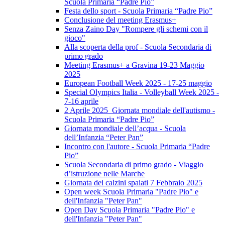
Scuola Primaria “Padre Pio”
Festa dello sport - Scuola Primaria “Padre Pio”
Conclusione del meeting Erasmus+
Senza Zaino Day "Rompere gli schemi con il
gioco"
Alla scoperta della prof - Scuola Secondaria di
primo grado
Meeting Erasmus+ a Gravina 19-23 Maggio
2025
European Football Week 2025 - 17-25 maggio
Special Olympics Italia - Volleyball Week 2025 -
7-16 aprile
2 Aprile 2025 Giornata mondiale dell'autismo -
Scuola Primaria “Padre Pio”
Giornata mondiale dell’acqua - Scuola
dell’Infanzia “Peter Pan”
Incontro con l'autore - Scuola Primaria “Padre
Pio”
Scuola Secondaria di primo grado - Viaggio
d’istruzione nelle Marche
Giornata dei calzini spaiati 7 Febbraio 2025
Open week Scuola Primaria "Padre Pio" e
dell'Infanzia "Peter Pan"
Open Day Scuola Primaria "Padre Pio" e
dell'Infanzia "Peter Pan"