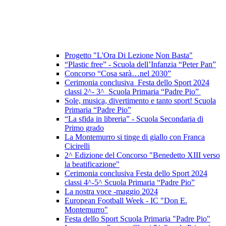
Progetto "L'Ora Di Lezione Non Basta"
“Plastic free” - Scuola dell’Infanzia “Peter Pan”
Concorso “Cosa sarà…nel 2030”
Cerimonia conclusiva Festa dello Sport 2024
classi 2^- 3^ Scuola Primaria “Padre Pio”
Sole, musica, divertimento e tanto sport! Scuola
Primaria “Padre Pio”
“La sfida in libreria” - Scuola Secondaria di
Primo grado
La Montemurro si tinge di giallo con Franca
Cicirelli
2^ Edizione del Concorso "Benedetto XIII verso
la beatificazione"
Cerimonia conclusiva Festa dello Sport 2024
classi 4^-5^ Scuola Primaria “Padre Pio”
La nostra voce -maggio 2024
European Football Week - IC "Don E.
Montemurro"
Festa dello Sport Scuola Primaria "Padre Pio"