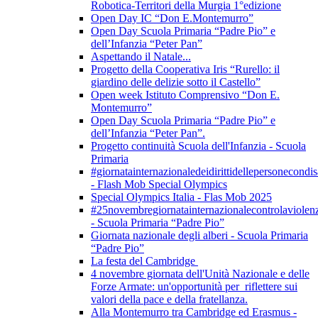
Robotica-Territori della Murgia 1°edizione
Open Day IC “Don E.Montemurro”
Open Day Scuola Primaria “Padre Pio” e
dell’Infanzia “Peter Pan”
Aspettando il Natale...
Progetto della Cooperativa Iris “Rurello: il
giardino delle delizie sotto il Castello”
Open week Istituto Comprensivo “Don E.
Montemurro”
Open Day Scuola Primaria “Padre Pio” e
dell’Infanzia “Peter Pan”.
Progetto continuità Scuola dell'Infanzia - Scuola
Primaria
#giornatainternazionaledeidirittidellepersonecondis
- Flash Mob Special Olympics
Special Olympics Italia - Flas Mob 2025
#25novembregiornatainternazionalecontrolaviolen
- Scuola Primaria “Padre Pio”
Giornata nazionale degli alberi - Scuola Primaria
“Padre Pio”
La festa del Cambridge
4 novembre giornata dell'Unità Nazionale e delle
Forze Armate: un'opportunità per riflettere sui
valori della pace e della fratellanza.
Alla Montemurro tra Cambridge ed Erasmus -