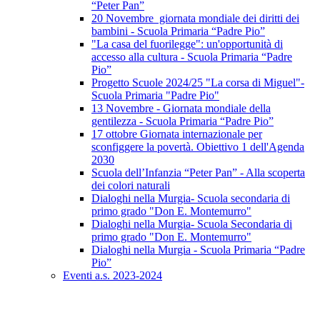
“Peter Pan”
20 Novembre giornata mondiale dei diritti dei
bambini - Scuola Primaria “Padre Pio”
"La casa del fuorilegge": un'opportunità di
accesso alla cultura - Scuola Primaria “Padre
Pio”
Progetto Scuole 2024/25 "La corsa di Miguel"-
Scuola Primaria "Padre Pio"
13 Novembre - Giornata mondiale della
gentilezza - Scuola Primaria “Padre Pio”
17 ottobre Giornata internazionale per
sconfiggere la povertà. Obiettivo 1 dell'Agenda
2030
Scuola dell’Infanzia “Peter Pan” - Alla scoperta
dei colori naturali
Dialoghi nella Murgia- Scuola secondaria di
primo grado "Don E. Montemurro"
Dialoghi nella Murgia- Scuola Secondaria di
primo grado "Don E. Montemurro"
Dialoghi nella Murgia - Scuola Primaria “Padre
Pio”
Eventi a.s. 2023-2024