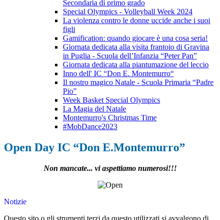
Secondaria di primo grado
Special Olympics - Volleyball Week 2024
La violenza contro le donne uccide anche i suoi
figli
Gamification: quando giocare è una cosa seria!
Giornata dedicata alla visita frantoio di Gravina
in Puglia - Scuola dell’Infanzia “Peter Pan”
Giornata dedicata alla piantumazione del leccio
Inno dell' IC “Don E. Montemurro“
Il nostro magico Natale - Scuola Primaria “Padre
Pio”
Week Basket Special Olympics
La Magia del Natale
Montemurro's Christmas Time
#MobDance2023
Open Day IC “Don E.Montemurro”
Non mancate... vi aspettiamo numerosi!!!
Notizie
Questo sito o gli strumenti terzi da questo utilizzati si avvalgono di