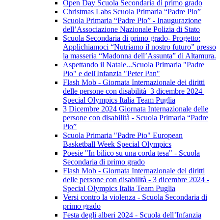
Open Day Scuola Secondaria di primo grado
Christmas Labs Scuola Primaria “Padre Pio”
Scuola Primaria “Padre Pio” - Inaugurazione
dell’Associazione Nazionale Polizia di Stato
Scuola Secondaria di primo grado- Progetto:
Applichiamoci “Nutriamo il nostro futuro” presso
la masseria “Madonna dell’Assunta” di Altamura.
Aspettando il Natale...Scuola Primaria "Padre
Pio" e dell'Infanzia "Peter Pan"
Flash Mob - Giornata Internazionale dei diritti
delle persone con disabilità 3 dicembre 2024
Special Olympics Italia Team Puglia
3 Dicembre 2024 Giornata Internazionale delle
persone con disabilità - Scuola Primaria “Padre
Pio”
Scuola Primaria "Padre Pio" European
Basketball Week Special Olympics
Poesie "In bilico su una corda tesa" - Scuola
Secondaria di primo grado
Flash Mob - Giornata Internazionale dei diritti
delle persone con disabilità - 3 dicembre 2024 -
Special Olympics Italia Team Puglia
Versi contro la violenza - Scuola Secondaria di
primo grado
Festa degli alberi 2024 - Scuola dell’Infanzia