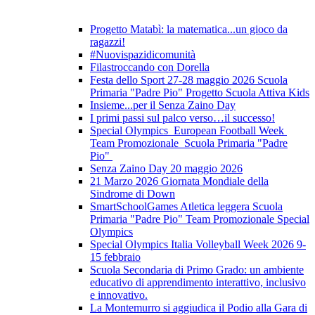
Progetto Matabì: la matematica...un gioco da
ragazzi!
#Nuovispazidicomunità
Filastroccando con Dorella
Festa dello Sport 27-28 maggio 2026 Scuola
Primaria "Padre Pio" Progetto Scuola Attiva Kids
Insieme...per il Senza Zaino Day
I primi passi sul palco verso…il successo!
Special Olympics European Football Week
Team Promozionale Scuola Primaria "Padre
Pio"
Senza Zaino Day 20 maggio 2026
21 Marzo 2026 Giornata Mondiale della
Sindrome di Down
SmartSchoolGames Atletica leggera Scuola
Primaria "Padre Pio" Team Promozionale Special
Olympics
Special Olympics Italia Volleyball Week 2026 9-
15 febbraio
Scuola Secondaria di Primo Grado: un ambiente
educativo di apprendimento interattivo, inclusivo
e innovativo.
La Montemurro si aggiudica il Podio alla Gara di