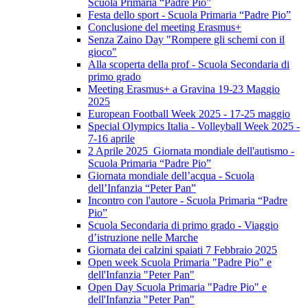
Scuola Primaria “Padre Pio”
Festa dello sport - Scuola Primaria “Padre Pio”
Conclusione del meeting Erasmus+
Senza Zaino Day "Rompere gli schemi con il
gioco"
Alla scoperta della prof - Scuola Secondaria di
primo grado
Meeting Erasmus+ a Gravina 19-23 Maggio
2025
European Football Week 2025 - 17-25 maggio
Special Olympics Italia - Volleyball Week 2025 -
7-16 aprile
2 Aprile 2025 Giornata mondiale dell'autismo -
Scuola Primaria “Padre Pio”
Giornata mondiale dell’acqua - Scuola
dell’Infanzia “Peter Pan”
Incontro con l'autore - Scuola Primaria “Padre
Pio”
Scuola Secondaria di primo grado - Viaggio
d’istruzione nelle Marche
Giornata dei calzini spaiati 7 Febbraio 2025
Open week Scuola Primaria "Padre Pio" e
dell'Infanzia "Peter Pan"
Open Day Scuola Primaria "Padre Pio" e
dell'Infanzia "Peter Pan"