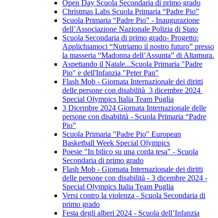
Open Day Scuola Secondaria di primo grado
Christmas Labs Scuola Primaria “Padre Pio”
Scuola Primaria “Padre Pio” - Inaugurazione
dell’Associazione Nazionale Polizia di Stato
Scuola Secondaria di primo grado- Progetto:
Applichiamoci “Nutriamo il nostro futuro” presso
la masseria “Madonna dell’Assunta” di Altamura.
Aspettando il Natale...Scuola Primaria "Padre
Pio" e dell'Infanzia "Peter Pan"
Flash Mob - Giornata Internazionale dei diritti
delle persone con disabilità 3 dicembre 2024
Special Olympics Italia Team Puglia
3 Dicembre 2024 Giornata Internazionale delle
persone con disabilità - Scuola Primaria “Padre
Pio”
Scuola Primaria "Padre Pio" European
Basketball Week Special Olympics
Poesie "In bilico su una corda tesa" - Scuola
Secondaria di primo grado
Flash Mob - Giornata Internazionale dei diritti
delle persone con disabilità - 3 dicembre 2024 -
Special Olympics Italia Team Puglia
Versi contro la violenza - Scuola Secondaria di
primo grado
Festa degli alberi 2024 - Scuola dell’Infanzia