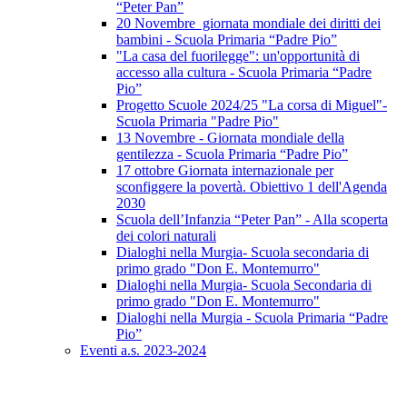
“Peter Pan”
20 Novembre giornata mondiale dei diritti dei
bambini - Scuola Primaria “Padre Pio”
"La casa del fuorilegge": un'opportunità di
accesso alla cultura - Scuola Primaria “Padre
Pio”
Progetto Scuole 2024/25 "La corsa di Miguel"-
Scuola Primaria "Padre Pio"
13 Novembre - Giornata mondiale della
gentilezza - Scuola Primaria “Padre Pio”
17 ottobre Giornata internazionale per
sconfiggere la povertà. Obiettivo 1 dell'Agenda
2030
Scuola dell’Infanzia “Peter Pan” - Alla scoperta
dei colori naturali
Dialoghi nella Murgia- Scuola secondaria di
primo grado "Don E. Montemurro"
Dialoghi nella Murgia- Scuola Secondaria di
primo grado "Don E. Montemurro"
Dialoghi nella Murgia - Scuola Primaria “Padre
Pio”
Eventi a.s. 2023-2024