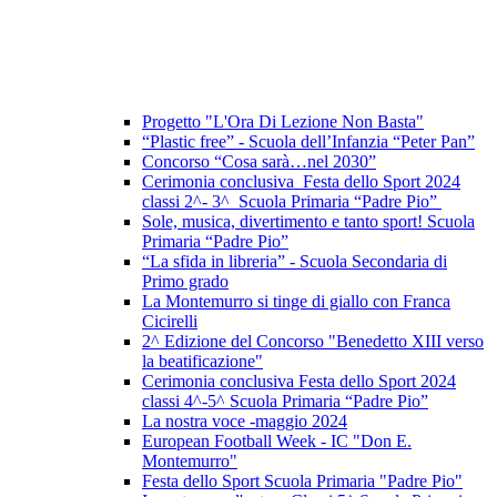
Progetto "L'Ora Di Lezione Non Basta"
“Plastic free” - Scuola dell’Infanzia “Peter Pan”
Concorso “Cosa sarà…nel 2030”
Cerimonia conclusiva Festa dello Sport 2024
classi 2^- 3^ Scuola Primaria “Padre Pio”
Sole, musica, divertimento e tanto sport! Scuola
Primaria “Padre Pio”
“La sfida in libreria” - Scuola Secondaria di
Primo grado
La Montemurro si tinge di giallo con Franca
Cicirelli
2^ Edizione del Concorso "Benedetto XIII verso
la beatificazione"
Cerimonia conclusiva Festa dello Sport 2024
classi 4^-5^ Scuola Primaria “Padre Pio”
La nostra voce -maggio 2024
European Football Week - IC "Don E.
Montemurro"
Festa dello Sport Scuola Primaria "Padre Pio"