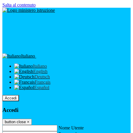
Salta al contenuto
Italiano
Italiano
English
Deutsch
Français
Español
Accedi
Accedi
button close
×
Nome Utente