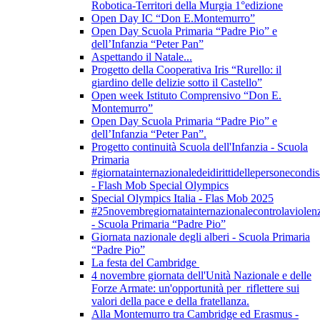
Robotica-Territori della Murgia 1°edizione
Open Day IC “Don E.Montemurro”
Open Day Scuola Primaria “Padre Pio” e
dell’Infanzia “Peter Pan”
Aspettando il Natale...
Progetto della Cooperativa Iris “Rurello: il
giardino delle delizie sotto il Castello”
Open week Istituto Comprensivo “Don E.
Montemurro”
Open Day Scuola Primaria “Padre Pio” e
dell’Infanzia “Peter Pan”.
Progetto continuità Scuola dell'Infanzia - Scuola
Primaria
#giornatainternazionaledeidirittidellepersonecondis
- Flash Mob Special Olympics
Special Olympics Italia - Flas Mob 2025
#25novembregiornatainternazionalecontrolaviolen
- Scuola Primaria “Padre Pio”
Giornata nazionale degli alberi - Scuola Primaria
“Padre Pio”
La festa del Cambridge
4 novembre giornata dell'Unità Nazionale e delle
Forze Armate: un'opportunità per riflettere sui
valori della pace e della fratellanza.
Alla Montemurro tra Cambridge ed Erasmus -