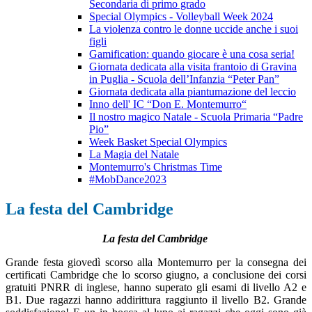
Secondaria di primo grado
Special Olympics - Volleyball Week 2024
La violenza contro le donne uccide anche i suoi
figli
Gamification: quando giocare è una cosa seria!
Giornata dedicata alla visita frantoio di Gravina
in Puglia - Scuola dell’Infanzia “Peter Pan”
Giornata dedicata alla piantumazione del leccio
Inno dell' IC “Don E. Montemurro“
Il nostro magico Natale - Scuola Primaria “Padre
Pio”
Week Basket Special Olympics
La Magia del Natale
Montemurro's Christmas Time
#MobDance2023
La festa del Cambridge
La festa del Cambridge
Grande festa giovedì scorso alla Montemurro per la consegna dei
certificati Cambridge che lo scorso giugno, a conclusione dei corsi
gratuiti PNRR di inglese, hanno superato gli esami di livello A2 e
B1. Due ragazzi hanno addirittura raggiunto il livello B2. Grande