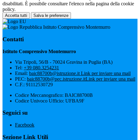
disabilitati. È possibile consultare l'elenco nella pagina della cookie
policy.
Accetta tutti
Salva le preferenze
Istituto Comprensivo Montemurro
Contatti
Istituto Comprensivo Montemurro
Via Tripoli, 56/B - 70024 Gravina in Puglia (BA)
Tel:
+39 080.3254231
Email:
baic88700b@istruzione.it
Link per inviare una mail
PEC:
baic88700b@pec.istruzione.it
Link per inviare una mail
C.F.: 91112530729
Codice Meccanografico: BAIC88700B
Codice Univoco Ufficio: UFBA9F
Seguici su
Facebook
Sezione Link Utili