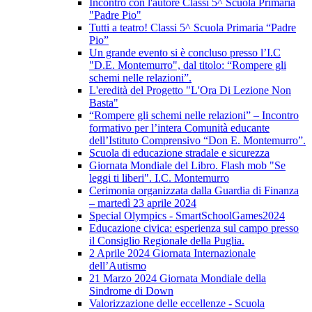
Incontro con l'autore Classi 5^ Scuola Primaria
"Padre Pio"
Tutti a teatro! Classi 5^ Scuola Primaria “Padre
Pio”
Un grande evento si è concluso presso l’I.C
"D.E. Montemurro", dal titolo: “Rompere gli
schemi nelle relazioni”.
L'eredità del Progetto "L'Ora Di Lezione Non
Basta"
“Rompere gli schemi nelle relazioni” – Incontro
formativo per l’intera Comunità educante
dell’Istituto Comprensivo “Don E. Montemurro”.
Scuola di educazione stradale e sicurezza
Giornata Mondiale del Libro. Flash mob "Se
leggi ti liberi". I.C. Montemurro
Cerimonia organizzata dalla Guardia di Finanza
– martedì 23 aprile 2024
Special Olympics - SmartSchoolGames2024
Educazione civica: esperienza sul campo presso
il Consiglio Regionale della Puglia.
2 Aprile 2024 Giornata Internazionale
dell’Autismo
21 Marzo 2024 Giornata Mondiale della
Sindrome di Down
Valorizzazione delle eccellenze - Scuola