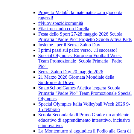
Progetto Matabì: la matematica...un gioco da
ragazzi!
#Nuovispazidicomunità
Filastroccando con Dorella
Festa dello Sport 27-28 maggio 2026 Scuola
Primaria "Padre Pio" Progetto Scuola Attiva Kids
Insieme...per il Senza Zaino Day
I primi passi sul palco verso…il successo!
Special Olympics European Football Week
Team Promozionale Scuola Primaria "Padre
Pio"
Senza Zaino Day 20 maggio 2026
21 Marzo 2026 Giornata Mondiale della
Sindrome di Down
SmartSchoolGames Atletica leggera Scuola
Primaria "Padre Pio" Team Promozionale Special
Olympics
Special Olympics Italia Volleyball Week 2026 9-
15 febbraio
Scuola Secondaria di Primo Grado: un ambiente
educativo di apprendimento interattivo, inclusivo
e innovativo.
La Montemurro si aggiudica il Podio alla Gara di