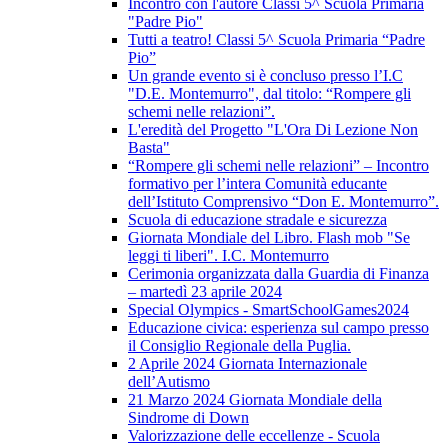
Incontro con l'autore Classi 5^ Scuola Primaria
"Padre Pio"
Tutti a teatro! Classi 5^ Scuola Primaria “Padre
Pio”
Un grande evento si è concluso presso l’I.C
"D.E. Montemurro", dal titolo: “Rompere gli
schemi nelle relazioni”.
L'eredità del Progetto "L'Ora Di Lezione Non
Basta"
“Rompere gli schemi nelle relazioni” – Incontro
formativo per l’intera Comunità educante
dell’Istituto Comprensivo “Don E. Montemurro”.
Scuola di educazione stradale e sicurezza
Giornata Mondiale del Libro. Flash mob "Se
leggi ti liberi". I.C. Montemurro
Cerimonia organizzata dalla Guardia di Finanza
– martedì 23 aprile 2024
Special Olympics - SmartSchoolGames2024
Educazione civica: esperienza sul campo presso
il Consiglio Regionale della Puglia.
2 Aprile 2024 Giornata Internazionale
dell’Autismo
21 Marzo 2024 Giornata Mondiale della
Sindrome di Down
Valorizzazione delle eccellenze - Scuola