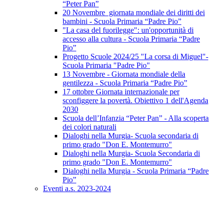
“Peter Pan”
20 Novembre giornata mondiale dei diritti dei
bambini - Scuola Primaria “Padre Pio”
"La casa del fuorilegge": un'opportunità di
accesso alla cultura - Scuola Primaria “Padre
Pio”
Progetto Scuole 2024/25 "La corsa di Miguel"-
Scuola Primaria "Padre Pio"
13 Novembre - Giornata mondiale della
gentilezza - Scuola Primaria “Padre Pio”
17 ottobre Giornata internazionale per
sconfiggere la povertà. Obiettivo 1 dell'Agenda
2030
Scuola dell’Infanzia “Peter Pan” - Alla scoperta
dei colori naturali
Dialoghi nella Murgia- Scuola secondaria di
primo grado "Don E. Montemurro"
Dialoghi nella Murgia- Scuola Secondaria di
primo grado "Don E. Montemurro"
Dialoghi nella Murgia - Scuola Primaria “Padre
Pio”
Eventi a.s. 2023-2024