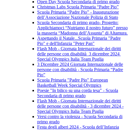
Open Day Scuola Secondaria di primo grado
Christmas Labs Scuola Primaria “Padre Pio”
Scuola Primaria “Padre Pio” - Inaugurazione
dell’Associazione Nazionale Polizia di Stato
Scuola Secondaria di primo grado- Progetto:
Applichiamoci “Nutriamo il nostro futuro” presso
la masseria “Madonna dell’Assunta” di Altamura.
Aspettando il Natale...Scuola Primaria "Padre
Pio" e dell'Infanzia "Peter Pan"
Flash Mob - Giornata Internazionale dei diritti
delle persone con disabilità 3 dicembre 2024
Special Olympics Italia Team Puglia
3 Dicembre 2024 Giornata Internazionale delle
persone con disabilità - Scuola Primaria “Padre
Pio”
Scuola Primaria "Padre Pio" European
Basketball Week Special Olympics
Poesie "In bilico su una corda tesa" - Scuola
Secondaria di primo grado
Flash Mob - Giornata Internazionale dei diritti
delle persone con disabilità - 3 dicembre 2024 -
Special Olympics Italia Team Puglia
Versi contro la violenza - Scuola Secondaria di
primo grado
Festa degli alberi 2024 - Scuola dell’Infanzia