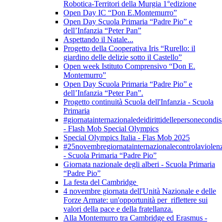
Robotica-Territori della Murgia 1°edizione
Open Day IC “Don E.Montemurro”
Open Day Scuola Primaria “Padre Pio” e
dell’Infanzia “Peter Pan”
Aspettando il Natale...
Progetto della Cooperativa Iris “Rurello: il
giardino delle delizie sotto il Castello”
Open week Istituto Comprensivo “Don E.
Montemurro”
Open Day Scuola Primaria “Padre Pio” e
dell’Infanzia “Peter Pan”.
Progetto continuità Scuola dell'Infanzia - Scuola
Primaria
#giornatainternazionaledeidirittidellepersonecondis
- Flash Mob Special Olympics
Special Olympics Italia - Flas Mob 2025
#25novembregiornatainternazionalecontrolaviolen
- Scuola Primaria “Padre Pio”
Giornata nazionale degli alberi - Scuola Primaria
“Padre Pio”
La festa del Cambridge
4 novembre giornata dell'Unità Nazionale e delle
Forze Armate: un'opportunità per riflettere sui
valori della pace e della fratellanza.
Alla Montemurro tra Cambridge ed Erasmus -