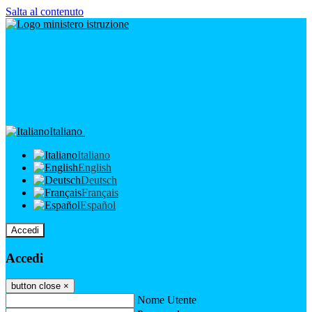
Salta al contenuto
Italiano
Italiano
English
Deutsch
Français
Español
Accedi
Accedi
button close
×
Nome Utente