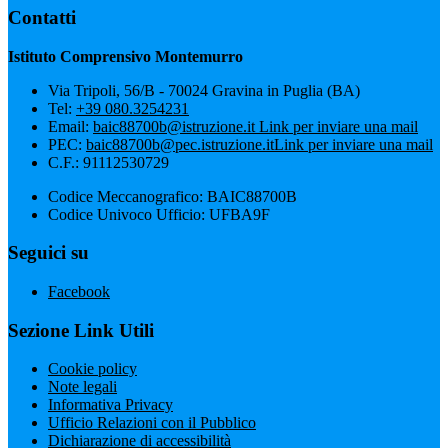
Contatti
Istituto Comprensivo Montemurro
Via Tripoli, 56/B - 70024 Gravina in Puglia (BA)
Tel:
+39 080.3254231
Email:
baic88700b@istruzione.it
Link per inviare una mail
PEC:
baic88700b@pec.istruzione.it
Link per inviare una mail
C.F.: 91112530729
Codice Meccanografico: BAIC88700B
Codice Univoco Ufficio: UFBA9F
Seguici su
Facebook
Sezione Link Utili
Cookie policy
Note legali
Informativa Privacy
Ufficio Relazioni con il Pubblico
Dichiarazione di accessibilità