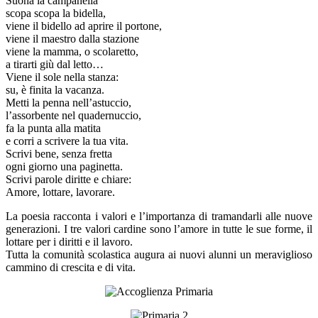
Suona la campanella
scopa scopa la bidella,
viene il bidello ad aprire il portone,
viene il maestro dalla stazione
viene la mamma, o scolaretto,
a tirarti giù dal letto…
Viene il sole nella stanza:
su, è finita la vacanza.
Metti la penna nell’astuccio,
l’assorbente nel quadernuccio,
fa la punta alla matita
e corri a scrivere la tua vita.
Scrivi bene, senza fretta
ogni giorno una paginetta.
Scrivi parole diritte e chiare:
Amore, lottare, lavorare.
La poesia racconta i valori e l’importanza di tramandarli alle nuove
generazioni. I tre valori cardine sono l’amore in tutte le sue forme, il
lottare per i diritti e il lavoro.
Tutta la comunità scolastica augura ai nuovi alunni un meraviglioso
cammino di crescita e di vita.