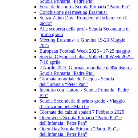
Scuola Primaria “Padre Pio”
Festa dello sport - Scuola Primaria “Padre Pio”
Conclusione del meeting Erasmus+
Senza Zaino Day "Rompere gli schemi con il
gioco"
Alla scoperta della prof - Scuola Secondaria di
primo grado
Meeting Erasmus+ a Gravina 19-23 Maggio
2025
European Football Week 2025 - 17-25 maggio
Special Olympics Italia - Volleyball Week 2025 -
7-16 aprile
2 Aprile 2025 Giornata mondiale dell'autismo -
Scuola Primaria “Padre Pio”
Giornata mondiale dell’acqua - Scuola
dell’Infanzia “Peter Pan”
Incontro con l'autore - Scuola Primaria “Padre
Pio”
Scuola Secondaria di primo grado - Viaggio
d’istruzione nelle Marche
Giornata dei calzini spaiati 7 Febbraio 2025
Open week Scuola Primaria "Padre Pio" e
dell'Infanzia "Peter Pan"
Open Day Scuola Primaria "Padre Pio" e
dell'Infanzia "Peter Pan"