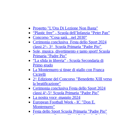
Progetto "L'Ora Di Lezione Non Basta"
“Plastic free” - Scuola dell’Infanzia “Peter Pan”
Concorso “Cosa sarà…nel 2030”
Cerimonia conclusiva Festa dello Sport 2024
classi 2^- 3^ Scuola Primaria “Padre Pio”
Sole, musica, divertimento e tanto sport! Scuola
Primaria “Padre Pio”
“La sfida in libreria” - Scuola Secondaria di
Primo grado
La Montemurro si tinge di giallo con Franca
Cicirelli
2^ Edizione del Concorso "Benedetto XIII verso
la beatificazione"
Cerimonia conclusiva Festa dello Sport 2024
classi 4^-5^ Scuola Primaria “Padre Pio”
La nostra voce -maggio 2024
European Football Week - IC "Don E.
Montemurro"
Festa dello Sport Scuola Primaria "Padre Pio"