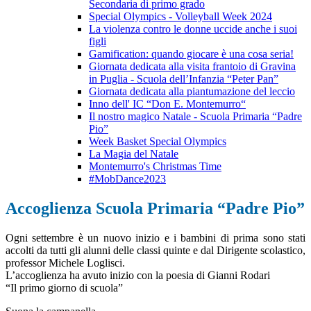
Secondaria di primo grado
Special Olympics - Volleyball Week 2024
La violenza contro le donne uccide anche i suoi
figli
Gamification: quando giocare è una cosa seria!
Giornata dedicata alla visita frantoio di Gravina
in Puglia - Scuola dell’Infanzia “Peter Pan”
Giornata dedicata alla piantumazione del leccio
Inno dell' IC “Don E. Montemurro“
Il nostro magico Natale - Scuola Primaria “Padre
Pio”
Week Basket Special Olympics
La Magia del Natale
Montemurro's Christmas Time
#MobDance2023
Accoglienza Scuola Primaria “Padre Pio”
Ogni settembre è un nuovo inizio e i bambini di prima sono stati
accolti da tutti gli alunni delle classi quinte e dal Dirigente scolastico,
professor Michele Loglisci.
L’accoglienza ha avuto inizio con la poesia di Gianni Rodari
“Il primo giorno di scuola”