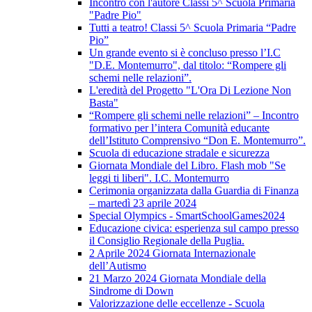
Incontro con l'autore Classi 5^ Scuola Primaria
"Padre Pio"
Tutti a teatro! Classi 5^ Scuola Primaria “Padre
Pio”
Un grande evento si è concluso presso l’I.C
"D.E. Montemurro", dal titolo: “Rompere gli
schemi nelle relazioni”.
L'eredità del Progetto "L'Ora Di Lezione Non
Basta"
“Rompere gli schemi nelle relazioni” – Incontro
formativo per l’intera Comunità educante
dell’Istituto Comprensivo “Don E. Montemurro”.
Scuola di educazione stradale e sicurezza
Giornata Mondiale del Libro. Flash mob "Se
leggi ti liberi". I.C. Montemurro
Cerimonia organizzata dalla Guardia di Finanza
– martedì 23 aprile 2024
Special Olympics - SmartSchoolGames2024
Educazione civica: esperienza sul campo presso
il Consiglio Regionale della Puglia.
2 Aprile 2024 Giornata Internazionale
dell’Autismo
21 Marzo 2024 Giornata Mondiale della
Sindrome di Down
Valorizzazione delle eccellenze - Scuola