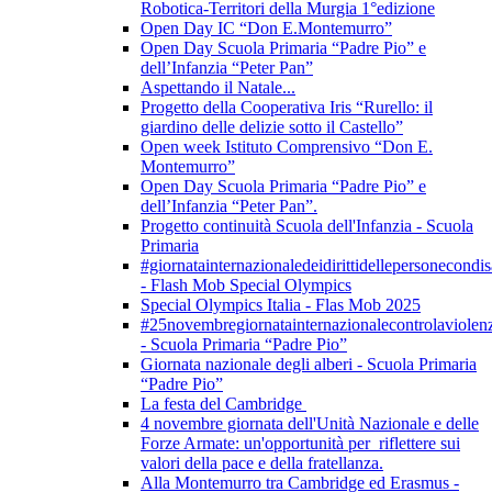
Robotica-Territori della Murgia 1°edizione
Open Day IC “Don E.Montemurro”
Open Day Scuola Primaria “Padre Pio” e
dell’Infanzia “Peter Pan”
Aspettando il Natale...
Progetto della Cooperativa Iris “Rurello: il
giardino delle delizie sotto il Castello”
Open week Istituto Comprensivo “Don E.
Montemurro”
Open Day Scuola Primaria “Padre Pio” e
dell’Infanzia “Peter Pan”.
Progetto continuità Scuola dell'Infanzia - Scuola
Primaria
#giornatainternazionaledeidirittidellepersonecondis
- Flash Mob Special Olympics
Special Olympics Italia - Flas Mob 2025
#25novembregiornatainternazionalecontrolaviolen
- Scuola Primaria “Padre Pio”
Giornata nazionale degli alberi - Scuola Primaria
“Padre Pio”
La festa del Cambridge
4 novembre giornata dell'Unità Nazionale e delle
Forze Armate: un'opportunità per riflettere sui
valori della pace e della fratellanza.
Alla Montemurro tra Cambridge ed Erasmus -