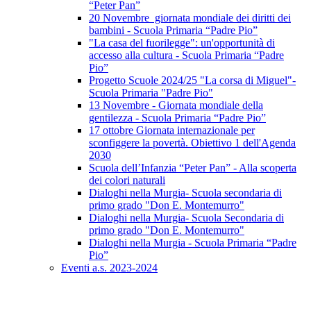
“Peter Pan”
20 Novembre giornata mondiale dei diritti dei
bambini - Scuola Primaria “Padre Pio”
"La casa del fuorilegge": un'opportunità di
accesso alla cultura - Scuola Primaria “Padre
Pio”
Progetto Scuole 2024/25 "La corsa di Miguel"-
Scuola Primaria "Padre Pio"
13 Novembre - Giornata mondiale della
gentilezza - Scuola Primaria “Padre Pio”
17 ottobre Giornata internazionale per
sconfiggere la povertà. Obiettivo 1 dell'Agenda
2030
Scuola dell’Infanzia “Peter Pan” - Alla scoperta
dei colori naturali
Dialoghi nella Murgia- Scuola secondaria di
primo grado "Don E. Montemurro"
Dialoghi nella Murgia- Scuola Secondaria di
primo grado "Don E. Montemurro"
Dialoghi nella Murgia - Scuola Primaria “Padre
Pio”
Eventi a.s. 2023-2024