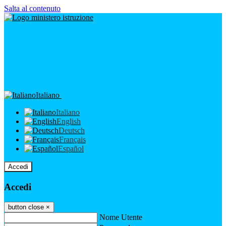
Salta al contenuto
Italiano
Italiano
English
Deutsch
Français
Español
Accedi
Accedi
button close
×
Nome Utente