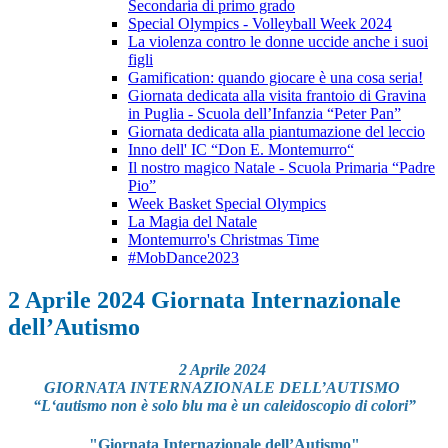
Secondaria di primo grado
Special Olympics - Volleyball Week 2024
La violenza contro le donne uccide anche i suoi
figli
Gamification: quando giocare è una cosa seria!
Giornata dedicata alla visita frantoio di Gravina
in Puglia - Scuola dell’Infanzia “Peter Pan”
Giornata dedicata alla piantumazione del leccio
Inno dell' IC “Don E. Montemurro“
Il nostro magico Natale - Scuola Primaria “Padre
Pio”
Week Basket Special Olympics
La Magia del Natale
Montemurro's Christmas Time
#MobDance2023
2 Aprile 2024 Giornata Internazionale
dell’Autismo
2 Aprile 2024
GIORNATA INTERNAZIONALE DELL’AUTISMO
“L‘autismo non è solo blu ma è un caleidoscopio di colori”
"Giornata Internazionale dell’Autismo"