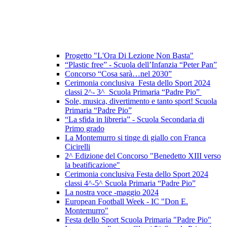
Progetto "L'Ora Di Lezione Non Basta"
“Plastic free” - Scuola dell’Infanzia “Peter Pan”
Concorso “Cosa sarà…nel 2030”
Cerimonia conclusiva Festa dello Sport 2024
classi 2^- 3^ Scuola Primaria “Padre Pio”
Sole, musica, divertimento e tanto sport! Scuola
Primaria “Padre Pio”
“La sfida in libreria” - Scuola Secondaria di
Primo grado
La Montemurro si tinge di giallo con Franca
Cicirelli
2^ Edizione del Concorso "Benedetto XIII verso
la beatificazione"
Cerimonia conclusiva Festa dello Sport 2024
classi 4^-5^ Scuola Primaria “Padre Pio”
La nostra voce -maggio 2024
European Football Week - IC "Don E.
Montemurro"
Festa dello Sport Scuola Primaria "Padre Pio"