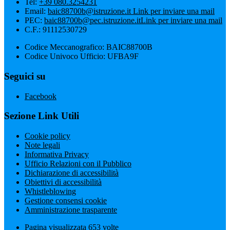
Tel:
+39 080.3254231
Email:
baic88700b@istruzione.it
Link per inviare una mail
PEC:
baic88700b@pec.istruzione.it
Link per inviare una mail
C.F.: 91112530729
Codice Meccanografico: BAIC88700B
Codice Univoco Ufficio: UFBA9F
Seguici su
Facebook
Sezione Link Utili
Cookie policy
Note legali
Informativa Privacy
Ufficio Relazioni con il Pubblico
Dichiarazione di accessibilità
Obiettivi di accessibilità
Whistleblowing
Gestione consensi cookie
Amministrazione trasparente
Pagina visualizzata
653
volte