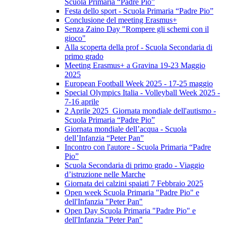
Scuola Primaria “Padre Pio”
Festa dello sport - Scuola Primaria “Padre Pio”
Conclusione del meeting Erasmus+
Senza Zaino Day "Rompere gli schemi con il
gioco"
Alla scoperta della prof - Scuola Secondaria di
primo grado
Meeting Erasmus+ a Gravina 19-23 Maggio
2025
European Football Week 2025 - 17-25 maggio
Special Olympics Italia - Volleyball Week 2025 -
7-16 aprile
2 Aprile 2025 Giornata mondiale dell'autismo -
Scuola Primaria “Padre Pio”
Giornata mondiale dell’acqua - Scuola
dell’Infanzia “Peter Pan”
Incontro con l'autore - Scuola Primaria “Padre
Pio”
Scuola Secondaria di primo grado - Viaggio
d’istruzione nelle Marche
Giornata dei calzini spaiati 7 Febbraio 2025
Open week Scuola Primaria "Padre Pio" e
dell'Infanzia "Peter Pan"
Open Day Scuola Primaria "Padre Pio" e
dell'Infanzia "Peter Pan"