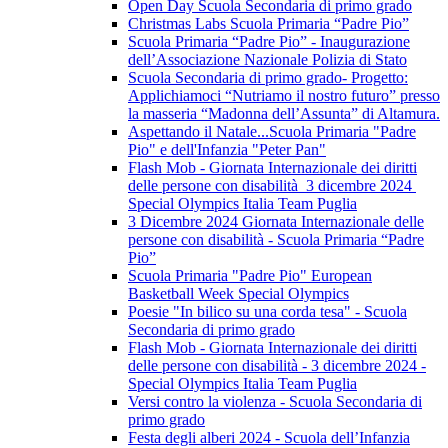
Open Day Scuola Secondaria di primo grado
Christmas Labs Scuola Primaria “Padre Pio”
Scuola Primaria “Padre Pio” - Inaugurazione
dell’Associazione Nazionale Polizia di Stato
Scuola Secondaria di primo grado- Progetto:
Applichiamoci “Nutriamo il nostro futuro” presso
la masseria “Madonna dell’Assunta” di Altamura.
Aspettando il Natale...Scuola Primaria "Padre
Pio" e dell'Infanzia "Peter Pan"
Flash Mob - Giornata Internazionale dei diritti
delle persone con disabilità 3 dicembre 2024
Special Olympics Italia Team Puglia
3 Dicembre 2024 Giornata Internazionale delle
persone con disabilità - Scuola Primaria “Padre
Pio”
Scuola Primaria "Padre Pio" European
Basketball Week Special Olympics
Poesie "In bilico su una corda tesa" - Scuola
Secondaria di primo grado
Flash Mob - Giornata Internazionale dei diritti
delle persone con disabilità - 3 dicembre 2024 -
Special Olympics Italia Team Puglia
Versi contro la violenza - Scuola Secondaria di
primo grado
Festa degli alberi 2024 - Scuola dell’Infanzia