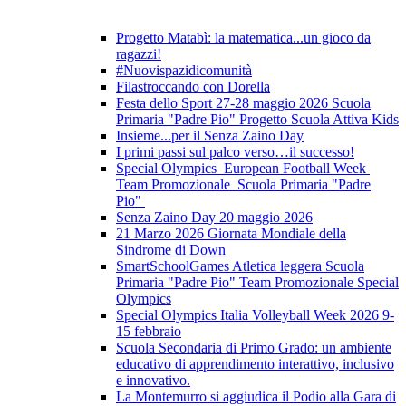
Progetto Matabì: la matematica...un gioco da
ragazzi!
#Nuovispazidicomunità
Filastroccando con Dorella
Festa dello Sport 27-28 maggio 2026 Scuola
Primaria "Padre Pio" Progetto Scuola Attiva Kids
Insieme...per il Senza Zaino Day
I primi passi sul palco verso…il successo!
Special Olympics European Football Week
Team Promozionale Scuola Primaria "Padre
Pio"
Senza Zaino Day 20 maggio 2026
21 Marzo 2026 Giornata Mondiale della
Sindrome di Down
SmartSchoolGames Atletica leggera Scuola
Primaria "Padre Pio" Team Promozionale Special
Olympics
Special Olympics Italia Volleyball Week 2026 9-
15 febbraio
Scuola Secondaria di Primo Grado: un ambiente
educativo di apprendimento interattivo, inclusivo
e innovativo.
La Montemurro si aggiudica il Podio alla Gara di