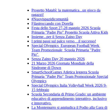
Progetto Matabì: la matematica...un gioco da
ragazzi!
#Nuovispazidicomunità
Filastroccando con Dorella
Festa dello Sport 27-28 maggio 2026 Scuola
Primaria "Padre Pio" Progetto Scuola Attiva Kids
Insieme...per il Senza Zaino Day
I primi passi sul palco verso…il successo!
Special Olympics European Football Week
Team Promozionale Scuola Primaria "Padre
Pio"
Senza Zaino Day 20 maggio 2026
21 Marzo 2026 Giornata Mondiale della
Sindrome di Down
SmartSchoolGames Atletica leggera Scuola
Primaria "Padre Pio" Team Promozionale Special
Olympics
Special Olympics Italia Volleyball Week 2026 9-
15 febbraio
Scuola Secondaria di Primo Grado: un ambiente
educativo di apprendimento interattivo, inclusivo
e innovativo.
La Montemurro si aggiudica il Podio alla Gara di