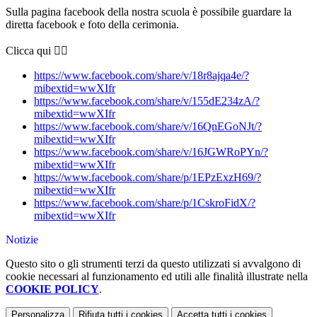
Sulla pagina facebook della nostra scuola è possibile guardare la
diretta facebook e foto della cerimonia.
Clicca qui 👇🏻
https://www.facebook.com/share/v/18r8ajqa4e/?
mibextid=wwXIfr
https://www.facebook.com/share/v/155dE234zA/?
mibextid=wwXIfr
https://www.facebook.com/share/v/16QnEGoNJt/?
mibextid=wwXIfr
https://www.facebook.com/share/v/16JGWRoPYn/?
mibextid=wwXIfr
https://www.facebook.com/share/p/1EPzExzH69/?
mibextid=wwXIfr
https://www.facebook.com/share/p/1CskroFidX/?
mibextid=wwXIfr
Notizie
Questo sito o gli strumenti terzi da questo utilizzati si avvalgono di
cookie necessari al funzionamento ed utili alle finalità illustrate nella
COOKIE POLICY
.
Personalizza
Rifiuta tutti
i cookies
Accetta tutti
i cookies