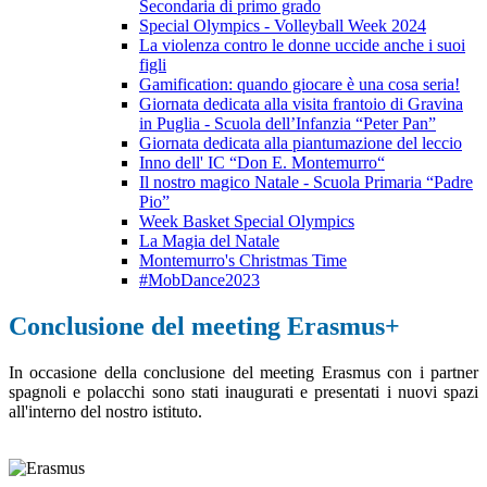
Secondaria di primo grado
Special Olympics - Volleyball Week 2024
La violenza contro le donne uccide anche i suoi
figli
Gamification: quando giocare è una cosa seria!
Giornata dedicata alla visita frantoio di Gravina
in Puglia - Scuola dell’Infanzia “Peter Pan”
Giornata dedicata alla piantumazione del leccio
Inno dell' IC “Don E. Montemurro“
Il nostro magico Natale - Scuola Primaria “Padre
Pio”
Week Basket Special Olympics
La Magia del Natale
Montemurro's Christmas Time
#MobDance2023
Conclusione del meeting Erasmus+
In occasione della conclusione del meeting Erasmus con i partner
spagnoli e polacchi sono stati inaugurati e presentati i nuovi spazi
all'interno del nostro istituto.