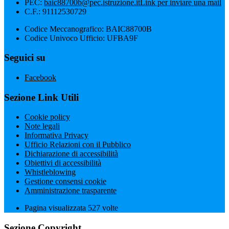
PEC:
baic88700b@pec.istruzione.it
Link per inviare una mail
C.F.: 91112530729
Codice Meccanografico: BAIC88700B
Codice Univoco Ufficio: UFBA9F
Seguici su
Facebook
Sezione Link Utili
Cookie policy
Note legali
Informativa Privacy
Ufficio Relazioni con il Pubblico
Dichiarazione di accessibilità
Obiettivi di accessibilità
Whistleblowing
Gestione consensi cookie
Amministrazione trasparente
Pagina visualizzata
527
volte
Sezione Copyright