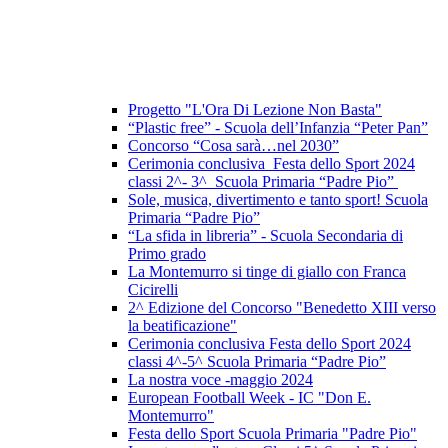
Progetto "L'Ora Di Lezione Non Basta"
“Plastic free” - Scuola dell’Infanzia “Peter Pan”
Concorso “Cosa sarà…nel 2030”
Cerimonia conclusiva Festa dello Sport 2024
classi 2^- 3^ Scuola Primaria “Padre Pio”
Sole, musica, divertimento e tanto sport! Scuola
Primaria “Padre Pio”
“La sfida in libreria” - Scuola Secondaria di
Primo grado
La Montemurro si tinge di giallo con Franca
Cicirelli
2^ Edizione del Concorso "Benedetto XIII verso
la beatificazione"
Cerimonia conclusiva Festa dello Sport 2024
classi 4^-5^ Scuola Primaria “Padre Pio”
La nostra voce -maggio 2024
European Football Week - IC "Don E.
Montemurro"
Festa dello Sport Scuola Primaria "Padre Pio"