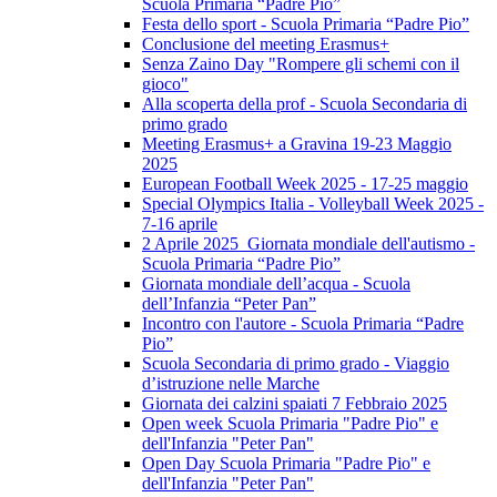
Scuola Primaria “Padre Pio”
Festa dello sport - Scuola Primaria “Padre Pio”
Conclusione del meeting Erasmus+
Senza Zaino Day "Rompere gli schemi con il
gioco"
Alla scoperta della prof - Scuola Secondaria di
primo grado
Meeting Erasmus+ a Gravina 19-23 Maggio
2025
European Football Week 2025 - 17-25 maggio
Special Olympics Italia - Volleyball Week 2025 -
7-16 aprile
2 Aprile 2025 Giornata mondiale dell'autismo -
Scuola Primaria “Padre Pio”
Giornata mondiale dell’acqua - Scuola
dell’Infanzia “Peter Pan”
Incontro con l'autore - Scuola Primaria “Padre
Pio”
Scuola Secondaria di primo grado - Viaggio
d’istruzione nelle Marche
Giornata dei calzini spaiati 7 Febbraio 2025
Open week Scuola Primaria "Padre Pio" e
dell'Infanzia "Peter Pan"
Open Day Scuola Primaria "Padre Pio" e
dell'Infanzia "Peter Pan"