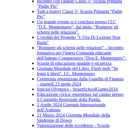
Incontro con l'autore Classi 5^ Scuola Primaria
"Padre Pio"
Tutti a teatro! Classi 5^ Scuola Primaria “Padre
Pio”
Un grande evento si è concluso presso l’I.C
"D.E. Montemurro", dal titolo: “Rompere gli
schemi nelle relazioni”.
L'eredità del Progetto "L'Ora Di Lezione Non
Basta"
“Rompere gli schemi nelle relazioni” – Incontro
formativo per l’intera Comunità educante
dell’Istituto Comprensivo “Don E. Montemurro”.
Scuola di educazione stradale e sicurezza
Giornata Mondiale del Libro. Flash mob "Se
leggi ti liberi". I.C. Montemurro
Cerimonia organizzata dalla Guardia di Finanza
– martedì 23 aprile 2024
Special Olympics - SmartSchoolGames2024
Educazione civica: esperienza sul campo presso
il Consiglio Regionale della Puglia.
2 Aprile 2024 Giornata Internazionale
dell’Autismo
21 Marzo 2024 Giornata Mondiale della
Sindrome di Down
Valorizzazione delle eccellenze - Scuola