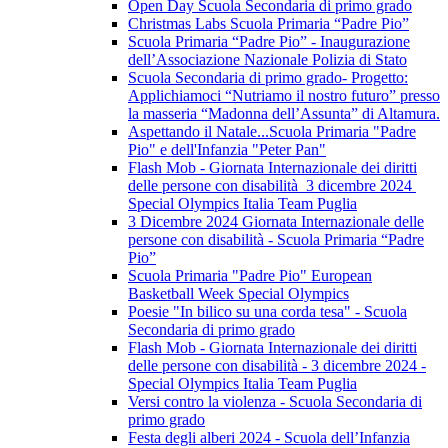
Open Day Scuola Secondaria di primo grado
Christmas Labs Scuola Primaria “Padre Pio”
Scuola Primaria “Padre Pio” - Inaugurazione
dell’Associazione Nazionale Polizia di Stato
Scuola Secondaria di primo grado- Progetto:
Applichiamoci “Nutriamo il nostro futuro” presso
la masseria “Madonna dell’Assunta” di Altamura.
Aspettando il Natale...Scuola Primaria "Padre
Pio" e dell'Infanzia "Peter Pan"
Flash Mob - Giornata Internazionale dei diritti
delle persone con disabilità 3 dicembre 2024
Special Olympics Italia Team Puglia
3 Dicembre 2024 Giornata Internazionale delle
persone con disabilità - Scuola Primaria “Padre
Pio”
Scuola Primaria "Padre Pio" European
Basketball Week Special Olympics
Poesie "In bilico su una corda tesa" - Scuola
Secondaria di primo grado
Flash Mob - Giornata Internazionale dei diritti
delle persone con disabilità - 3 dicembre 2024 -
Special Olympics Italia Team Puglia
Versi contro la violenza - Scuola Secondaria di
primo grado
Festa degli alberi 2024 - Scuola dell’Infanzia