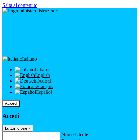
Salta al contenuto
Italiano
Italiano
English
Deutsch
Français
Español
Accedi
Accedi
button close
×
Nome Utente