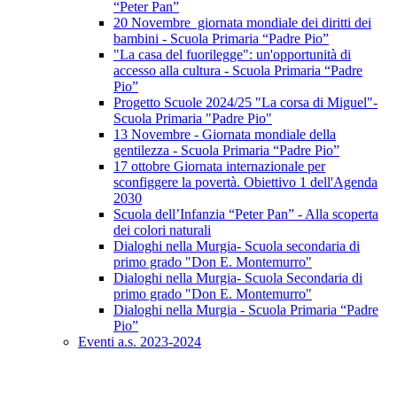
“Peter Pan”
20 Novembre giornata mondiale dei diritti dei
bambini - Scuola Primaria “Padre Pio”
"La casa del fuorilegge": un'opportunità di
accesso alla cultura - Scuola Primaria “Padre
Pio”
Progetto Scuole 2024/25 "La corsa di Miguel"-
Scuola Primaria "Padre Pio"
13 Novembre - Giornata mondiale della
gentilezza - Scuola Primaria “Padre Pio”
17 ottobre Giornata internazionale per
sconfiggere la povertà. Obiettivo 1 dell'Agenda
2030
Scuola dell’Infanzia “Peter Pan” - Alla scoperta
dei colori naturali
Dialoghi nella Murgia- Scuola secondaria di
primo grado "Don E. Montemurro"
Dialoghi nella Murgia- Scuola Secondaria di
primo grado "Don E. Montemurro"
Dialoghi nella Murgia - Scuola Primaria “Padre
Pio”
Eventi a.s. 2023-2024