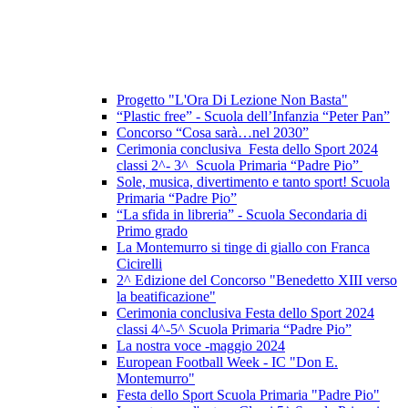
Progetto "L'Ora Di Lezione Non Basta"
“Plastic free” - Scuola dell’Infanzia “Peter Pan”
Concorso “Cosa sarà…nel 2030”
Cerimonia conclusiva Festa dello Sport 2024
classi 2^- 3^ Scuola Primaria “Padre Pio”
Sole, musica, divertimento e tanto sport! Scuola
Primaria “Padre Pio”
“La sfida in libreria” - Scuola Secondaria di
Primo grado
La Montemurro si tinge di giallo con Franca
Cicirelli
2^ Edizione del Concorso "Benedetto XIII verso
la beatificazione"
Cerimonia conclusiva Festa dello Sport 2024
classi 4^-5^ Scuola Primaria “Padre Pio”
La nostra voce -maggio 2024
European Football Week - IC "Don E.
Montemurro"
Festa dello Sport Scuola Primaria "Padre Pio"