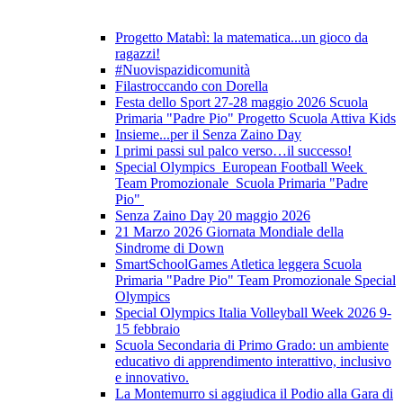
Progetto Matabì: la matematica...un gioco da
ragazzi!
#Nuovispazidicomunità
Filastroccando con Dorella
Festa dello Sport 27-28 maggio 2026 Scuola
Primaria "Padre Pio" Progetto Scuola Attiva Kids
Insieme...per il Senza Zaino Day
I primi passi sul palco verso…il successo!
Special Olympics European Football Week
Team Promozionale Scuola Primaria "Padre
Pio"
Senza Zaino Day 20 maggio 2026
21 Marzo 2026 Giornata Mondiale della
Sindrome di Down
SmartSchoolGames Atletica leggera Scuola
Primaria "Padre Pio" Team Promozionale Special
Olympics
Special Olympics Italia Volleyball Week 2026 9-
15 febbraio
Scuola Secondaria di Primo Grado: un ambiente
educativo di apprendimento interattivo, inclusivo
e innovativo.
La Montemurro si aggiudica il Podio alla Gara di