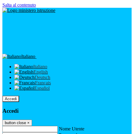
Salta al contenuto
Italiano
Italiano
English
Deutsch
Français
Español
Accedi
Accedi
button close
×
Nome Utente