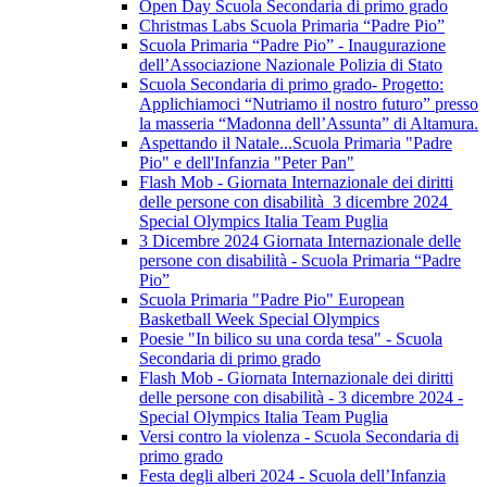
Open Day Scuola Secondaria di primo grado
Christmas Labs Scuola Primaria “Padre Pio”
Scuola Primaria “Padre Pio” - Inaugurazione
dell’Associazione Nazionale Polizia di Stato
Scuola Secondaria di primo grado- Progetto:
Applichiamoci “Nutriamo il nostro futuro” presso
la masseria “Madonna dell’Assunta” di Altamura.
Aspettando il Natale...Scuola Primaria "Padre
Pio" e dell'Infanzia "Peter Pan"
Flash Mob - Giornata Internazionale dei diritti
delle persone con disabilità 3 dicembre 2024
Special Olympics Italia Team Puglia
3 Dicembre 2024 Giornata Internazionale delle
persone con disabilità - Scuola Primaria “Padre
Pio”
Scuola Primaria "Padre Pio" European
Basketball Week Special Olympics
Poesie "In bilico su una corda tesa" - Scuola
Secondaria di primo grado
Flash Mob - Giornata Internazionale dei diritti
delle persone con disabilità - 3 dicembre 2024 -
Special Olympics Italia Team Puglia
Versi contro la violenza - Scuola Secondaria di
primo grado
Festa degli alberi 2024 - Scuola dell’Infanzia