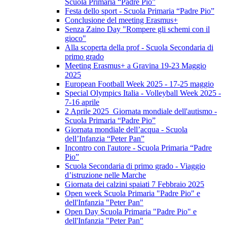
Scuola Primaria “Padre Pio”
Festa dello sport - Scuola Primaria “Padre Pio”
Conclusione del meeting Erasmus+
Senza Zaino Day "Rompere gli schemi con il
gioco"
Alla scoperta della prof - Scuola Secondaria di
primo grado
Meeting Erasmus+ a Gravina 19-23 Maggio
2025
European Football Week 2025 - 17-25 maggio
Special Olympics Italia - Volleyball Week 2025 -
7-16 aprile
2 Aprile 2025 Giornata mondiale dell'autismo -
Scuola Primaria “Padre Pio”
Giornata mondiale dell’acqua - Scuola
dell’Infanzia “Peter Pan”
Incontro con l'autore - Scuola Primaria “Padre
Pio”
Scuola Secondaria di primo grado - Viaggio
d’istruzione nelle Marche
Giornata dei calzini spaiati 7 Febbraio 2025
Open week Scuola Primaria "Padre Pio" e
dell'Infanzia "Peter Pan"
Open Day Scuola Primaria "Padre Pio" e
dell'Infanzia "Peter Pan"