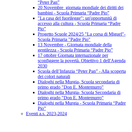
“Peter Pan”
20 Novembre giornata mondiale dei diritti dei
bambini - Scuola Primaria “Padre Pio”
"La casa del fuorilegge": un'opportunità di
accesso alla cultura - Scuola Primaria “Padre
Pio”
Progetto Scuole 2024/25 "La corsa di Miguel"-
Scuola Primaria "Padre Pio"
13 Novembre - Giornata mondiale della
gentilezza - Scuola Primaria “Padre Pio”
17 ottobre Giornata internazionale per
sconfiggere la povertà. Obiettivo 1 dell'Agenda
2030
Scuola dell’Infanzia “Peter Pan” - Alla scoperta
dei colori naturali
Dialoghi nella Murgia- Scuola secondaria di
primo grado "Don E. Montemurro"
Dialoghi nella Murgia- Scuola Secondaria di
primo grado "Don E. Montemurro"
Dialoghi nella Murgia - Scuola Primaria “Padre
Pio”
Eventi a.s. 2023-2024