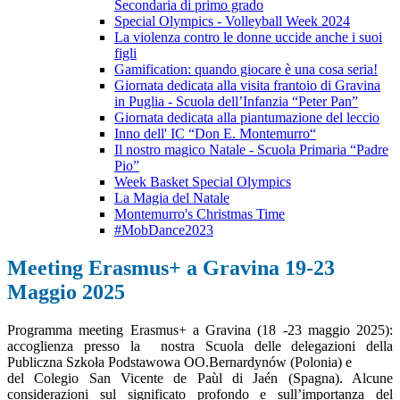
Secondaria di primo grado
Special Olympics - Volleyball Week 2024
La violenza contro le donne uccide anche i suoi
figli
Gamification: quando giocare è una cosa seria!
Giornata dedicata alla visita frantoio di Gravina
in Puglia - Scuola dell’Infanzia “Peter Pan”
Giornata dedicata alla piantumazione del leccio
Inno dell' IC “Don E. Montemurro“
Il nostro magico Natale - Scuola Primaria “Padre
Pio”
Week Basket Special Olympics
La Magia del Natale
Montemurro's Christmas Time
#MobDance2023
Meeting Erasmus+ a Gravina 19-23
Maggio 2025
Programma meeting Erasmus+ a Gravina (18 -23 maggio 2025):
accoglienza presso la nostra Scuola delle delegazioni della
Publiczna Szkoła Podstawowa OO.Bernardynów (Polonia) e
del Colegio San Vicente de Paùl di Jaén (Spagna). Alcune
considerazioni sul significato profondo e sull’importanza del