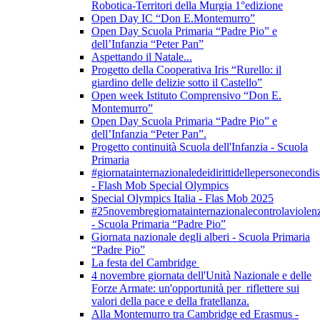
Robotica-Territori della Murgia 1°edizione
Open Day IC “Don E.Montemurro”
Open Day Scuola Primaria “Padre Pio” e
dell’Infanzia “Peter Pan”
Aspettando il Natale...
Progetto della Cooperativa Iris “Rurello: il
giardino delle delizie sotto il Castello”
Open week Istituto Comprensivo “Don E.
Montemurro”
Open Day Scuola Primaria “Padre Pio” e
dell’Infanzia “Peter Pan”.
Progetto continuità Scuola dell'Infanzia - Scuola
Primaria
#giornatainternazionaledeidirittidellepersonecondis
- Flash Mob Special Olympics
Special Olympics Italia - Flas Mob 2025
#25novembregiornatainternazionalecontrolaviolen
- Scuola Primaria “Padre Pio”
Giornata nazionale degli alberi - Scuola Primaria
“Padre Pio”
La festa del Cambridge
4 novembre giornata dell'Unità Nazionale e delle
Forze Armate: un'opportunità per riflettere sui
valori della pace e della fratellanza.
Alla Montemurro tra Cambridge ed Erasmus -