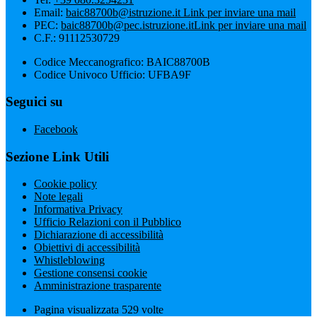
Email:
baic88700b@istruzione.it
Link per inviare una mail
PEC:
baic88700b@pec.istruzione.it
Link per inviare una mail
C.F.: 91112530729
Codice Meccanografico: BAIC88700B
Codice Univoco Ufficio: UFBA9F
Seguici su
Facebook
Sezione Link Utili
Cookie policy
Note legali
Informativa Privacy
Ufficio Relazioni con il Pubblico
Dichiarazione di accessibilità
Obiettivi di accessibilità
Whistleblowing
Gestione consensi cookie
Amministrazione trasparente
Pagina visualizzata
529
volte