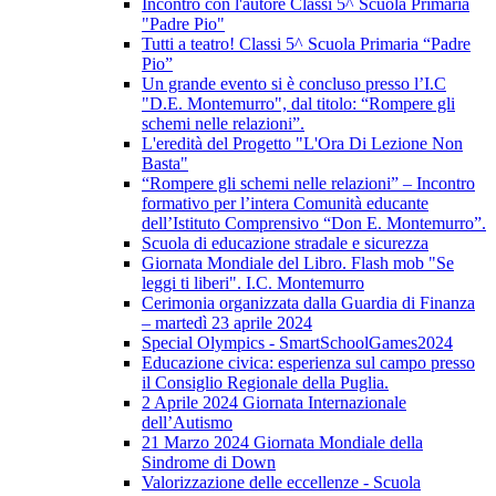
Incontro con l'autore Classi 5^ Scuola Primaria
"Padre Pio"
Tutti a teatro! Classi 5^ Scuola Primaria “Padre
Pio”
Un grande evento si è concluso presso l’I.C
"D.E. Montemurro", dal titolo: “Rompere gli
schemi nelle relazioni”.
L'eredità del Progetto "L'Ora Di Lezione Non
Basta"
“Rompere gli schemi nelle relazioni” – Incontro
formativo per l’intera Comunità educante
dell’Istituto Comprensivo “Don E. Montemurro”.
Scuola di educazione stradale e sicurezza
Giornata Mondiale del Libro. Flash mob "Se
leggi ti liberi". I.C. Montemurro
Cerimonia organizzata dalla Guardia di Finanza
– martedì 23 aprile 2024
Special Olympics - SmartSchoolGames2024
Educazione civica: esperienza sul campo presso
il Consiglio Regionale della Puglia.
2 Aprile 2024 Giornata Internazionale
dell’Autismo
21 Marzo 2024 Giornata Mondiale della
Sindrome di Down
Valorizzazione delle eccellenze - Scuola