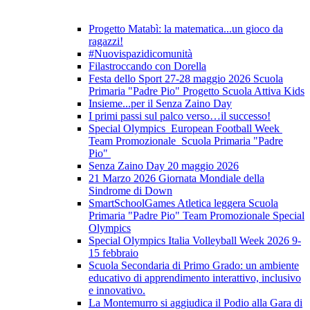
Progetto Matabì: la matematica...un gioco da
ragazzi!
#Nuovispazidicomunità
Filastroccando con Dorella
Festa dello Sport 27-28 maggio 2026 Scuola
Primaria "Padre Pio" Progetto Scuola Attiva Kids
Insieme...per il Senza Zaino Day
I primi passi sul palco verso…il successo!
Special Olympics European Football Week
Team Promozionale Scuola Primaria "Padre
Pio"
Senza Zaino Day 20 maggio 2026
21 Marzo 2026 Giornata Mondiale della
Sindrome di Down
SmartSchoolGames Atletica leggera Scuola
Primaria "Padre Pio" Team Promozionale Special
Olympics
Special Olympics Italia Volleyball Week 2026 9-
15 febbraio
Scuola Secondaria di Primo Grado: un ambiente
educativo di apprendimento interattivo, inclusivo
e innovativo.
La Montemurro si aggiudica il Podio alla Gara di