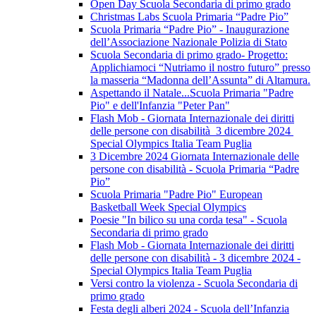
Open Day Scuola Secondaria di primo grado
Christmas Labs Scuola Primaria “Padre Pio”
Scuola Primaria “Padre Pio” - Inaugurazione
dell’Associazione Nazionale Polizia di Stato
Scuola Secondaria di primo grado- Progetto:
Applichiamoci “Nutriamo il nostro futuro” presso
la masseria “Madonna dell’Assunta” di Altamura.
Aspettando il Natale...Scuola Primaria "Padre
Pio" e dell'Infanzia "Peter Pan"
Flash Mob - Giornata Internazionale dei diritti
delle persone con disabilità 3 dicembre 2024
Special Olympics Italia Team Puglia
3 Dicembre 2024 Giornata Internazionale delle
persone con disabilità - Scuola Primaria “Padre
Pio”
Scuola Primaria "Padre Pio" European
Basketball Week Special Olympics
Poesie "In bilico su una corda tesa" - Scuola
Secondaria di primo grado
Flash Mob - Giornata Internazionale dei diritti
delle persone con disabilità - 3 dicembre 2024 -
Special Olympics Italia Team Puglia
Versi contro la violenza - Scuola Secondaria di
primo grado
Festa degli alberi 2024 - Scuola dell’Infanzia