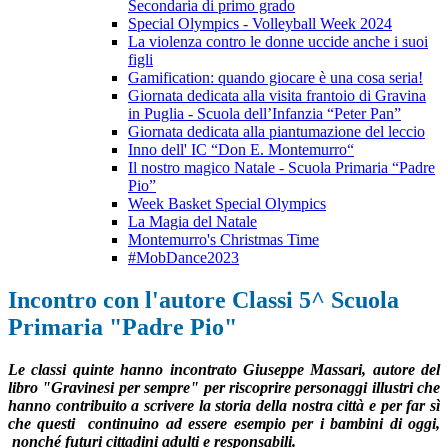
Secondaria di primo grado
Special Olympics - Volleyball Week 2024
La violenza contro le donne uccide anche i suoi
figli
Gamification: quando giocare è una cosa seria!
Giornata dedicata alla visita frantoio di Gravina
in Puglia - Scuola dell’Infanzia “Peter Pan”
Giornata dedicata alla piantumazione del leccio
Inno dell' IC “Don E. Montemurro“
Il nostro magico Natale - Scuola Primaria “Padre
Pio”
Week Basket Special Olympics
La Magia del Natale
Montemurro's Christmas Time
#MobDance2023
Incontro con l'autore Classi 5^ Scuola
Primaria "Padre Pio"
Le classi quinte hanno incontrato Giuseppe Massari, autore del
libro "Gravinesi per sempre" per riscoprire personaggi illustri che
hanno contribuito a scrivere la storia della nostra città e per far sì
che questi continuino ad essere esempio per i bambini di oggi,
nonché futuri cittadini adulti e responsabili.