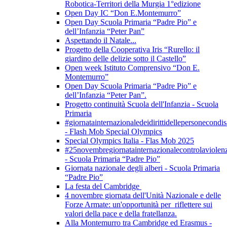
Robotica-Territori della Murgia 1°edizione
Open Day IC “Don E.Montemurro”
Open Day Scuola Primaria “Padre Pio” e
dell’Infanzia “Peter Pan”
Aspettando il Natale...
Progetto della Cooperativa Iris “Rurello: il
giardino delle delizie sotto il Castello”
Open week Istituto Comprensivo “Don E.
Montemurro”
Open Day Scuola Primaria “Padre Pio” e
dell’Infanzia “Peter Pan”.
Progetto continuità Scuola dell'Infanzia - Scuola
Primaria
#giornatainternazionaledeidirittidellepersonecondis
- Flash Mob Special Olympics
Special Olympics Italia - Flas Mob 2025
#25novembregiornatainternazionalecontrolaviolen
- Scuola Primaria “Padre Pio”
Giornata nazionale degli alberi - Scuola Primaria
“Padre Pio”
La festa del Cambridge
4 novembre giornata dell'Unità Nazionale e delle
Forze Armate: un'opportunità per riflettere sui
valori della pace e della fratellanza.
Alla Montemurro tra Cambridge ed Erasmus -