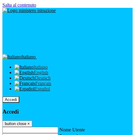
Salta al contenuto
Italiano
Italiano
English
Deutsch
Français
Español
Accedi
Accedi
button close
×
Nome Utente