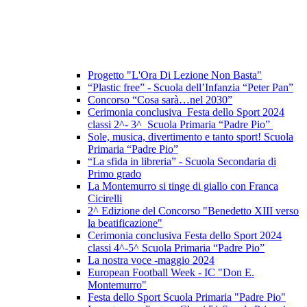
Progetto "L'Ora Di Lezione Non Basta"
“Plastic free” - Scuola dell’Infanzia “Peter Pan”
Concorso “Cosa sarà…nel 2030”
Cerimonia conclusiva Festa dello Sport 2024
classi 2^- 3^ Scuola Primaria “Padre Pio”
Sole, musica, divertimento e tanto sport! Scuola
Primaria “Padre Pio”
“La sfida in libreria” - Scuola Secondaria di
Primo grado
La Montemurro si tinge di giallo con Franca
Cicirelli
2^ Edizione del Concorso "Benedetto XIII verso
la beatificazione"
Cerimonia conclusiva Festa dello Sport 2024
classi 4^-5^ Scuola Primaria “Padre Pio”
La nostra voce -maggio 2024
European Football Week - IC "Don E.
Montemurro"
Festa dello Sport Scuola Primaria "Padre Pio"