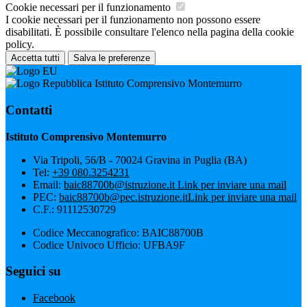
Cookie necessari per il funzionamento
I cookie necessari per il funzionamento non possono essere
disabilitati. È possibile consultare l'elenco nella pagina della cookie
policy.
Accetta tutti
Salva le preferenze
Istituto Comprensivo Montemurro
Contatti
Istituto Comprensivo Montemurro
Via Tripoli, 56/B - 70024 Gravina in Puglia (BA)
Tel:
+39 080.3254231
Email:
baic88700b@istruzione.it
Link per inviare una mail
PEC:
baic88700b@pec.istruzione.it
Link per inviare una mail
C.F.: 91112530729
Codice Meccanografico: BAIC88700B
Codice Univoco Ufficio: UFBA9F
Seguici su
Facebook