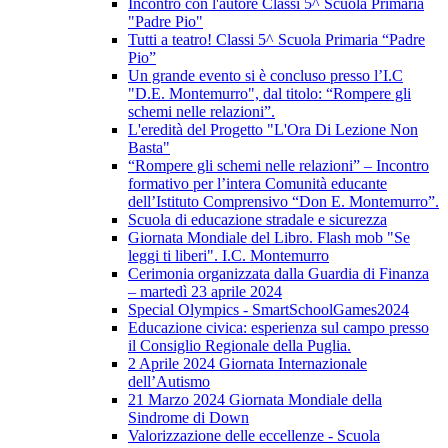
Incontro con l'autore Classi 5^ Scuola Primaria
"Padre Pio"
Tutti a teatro! Classi 5^ Scuola Primaria “Padre
Pio”
Un grande evento si è concluso presso l’I.C
"D.E. Montemurro", dal titolo: “Rompere gli
schemi nelle relazioni”.
L'eredità del Progetto "L'Ora Di Lezione Non
Basta"
“Rompere gli schemi nelle relazioni” – Incontro
formativo per l’intera Comunità educante
dell’Istituto Comprensivo “Don E. Montemurro”.
Scuola di educazione stradale e sicurezza
Giornata Mondiale del Libro. Flash mob "Se
leggi ti liberi". I.C. Montemurro
Cerimonia organizzata dalla Guardia di Finanza
– martedì 23 aprile 2024
Special Olympics - SmartSchoolGames2024
Educazione civica: esperienza sul campo presso
il Consiglio Regionale della Puglia.
2 Aprile 2024 Giornata Internazionale
dell’Autismo
21 Marzo 2024 Giornata Mondiale della
Sindrome di Down
Valorizzazione delle eccellenze - Scuola