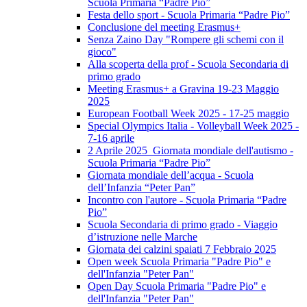
Scuola Primaria “Padre Pio”
Festa dello sport - Scuola Primaria “Padre Pio”
Conclusione del meeting Erasmus+
Senza Zaino Day "Rompere gli schemi con il
gioco"
Alla scoperta della prof - Scuola Secondaria di
primo grado
Meeting Erasmus+ a Gravina 19-23 Maggio
2025
European Football Week 2025 - 17-25 maggio
Special Olympics Italia - Volleyball Week 2025 -
7-16 aprile
2 Aprile 2025 Giornata mondiale dell'autismo -
Scuola Primaria “Padre Pio”
Giornata mondiale dell’acqua - Scuola
dell’Infanzia “Peter Pan”
Incontro con l'autore - Scuola Primaria “Padre
Pio”
Scuola Secondaria di primo grado - Viaggio
d’istruzione nelle Marche
Giornata dei calzini spaiati 7 Febbraio 2025
Open week Scuola Primaria "Padre Pio" e
dell'Infanzia "Peter Pan"
Open Day Scuola Primaria "Padre Pio" e
dell'Infanzia "Peter Pan"