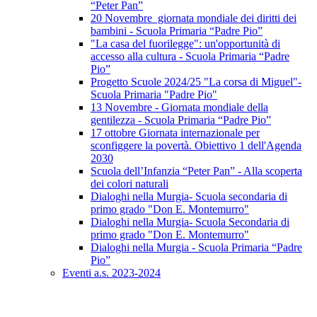
“Peter Pan”
20 Novembre giornata mondiale dei diritti dei
bambini - Scuola Primaria “Padre Pio”
"La casa del fuorilegge": un'opportunità di
accesso alla cultura - Scuola Primaria “Padre
Pio”
Progetto Scuole 2024/25 "La corsa di Miguel"-
Scuola Primaria "Padre Pio"
13 Novembre - Giornata mondiale della
gentilezza - Scuola Primaria “Padre Pio”
17 ottobre Giornata internazionale per
sconfiggere la povertà. Obiettivo 1 dell'Agenda
2030
Scuola dell’Infanzia “Peter Pan” - Alla scoperta
dei colori naturali
Dialoghi nella Murgia- Scuola secondaria di
primo grado "Don E. Montemurro"
Dialoghi nella Murgia- Scuola Secondaria di
primo grado "Don E. Montemurro"
Dialoghi nella Murgia - Scuola Primaria “Padre
Pio”
Eventi a.s. 2023-2024