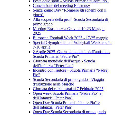
Festa dello sport - Scuola Primaria “Padre Pio”
Conclusione del meeting Erasmus+
Senza Zaino Day "Rompere gli schemi con il
gioco"
Alla scoperta della prof - Scuola Secondaria di
primo grado
Meeting Erasmus+ a Gravina 19-23 Maggio
2025
European Football Week 2025 - 17-25 maggio
Special Olympics Italia - Volleyball Week 2025 -
7-16 aprile
2 Aprile 2025 Giornata mondiale dell'autismo -
Scuola Primaria “Padre Pio”
Giornata mondiale dell’acqua - Scuola
dell’Infanzia “Peter Pan”
Incontro con l'autore - Scuola Primaria “Padre
Pio”
Scuola Secondaria di primo grado - Viaggio
d’istruzione nelle Marche
Giornata dei calzini spaiati 7 Febbraio 2025
Open week Scuola Primaria "Padre Pio" e
dell'Infanzia "Peter Pan"
Open Day Scuola Primaria "Padre Pio" e
dell'Infanzia "Peter Pan"
Open Day Scuola Secondaria di primo grado