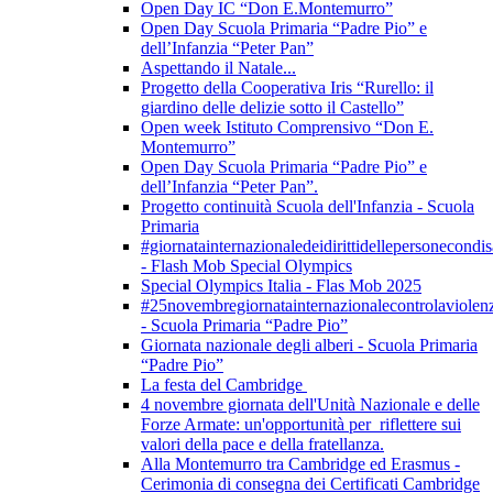
Open Day IC “Don E.Montemurro”
Open Day Scuola Primaria “Padre Pio” e
dell’Infanzia “Peter Pan”
Aspettando il Natale...
Progetto della Cooperativa Iris “Rurello: il
giardino delle delizie sotto il Castello”
Open week Istituto Comprensivo “Don E.
Montemurro”
Open Day Scuola Primaria “Padre Pio” e
dell’Infanzia “Peter Pan”.
Progetto continuità Scuola dell'Infanzia - Scuola
Primaria
#giornatainternazionaledeidirittidellepersonecondis
- Flash Mob Special Olympics
Special Olympics Italia - Flas Mob 2025
#25novembregiornatainternazionalecontrolaviolen
- Scuola Primaria “Padre Pio”
Giornata nazionale degli alberi - Scuola Primaria
“Padre Pio”
La festa del Cambridge
4 novembre giornata dell'Unità Nazionale e delle
Forze Armate: un'opportunità per riflettere sui
valori della pace e della fratellanza.
Alla Montemurro tra Cambridge ed Erasmus -
Cerimonia di consegna dei Certificati Cambridge