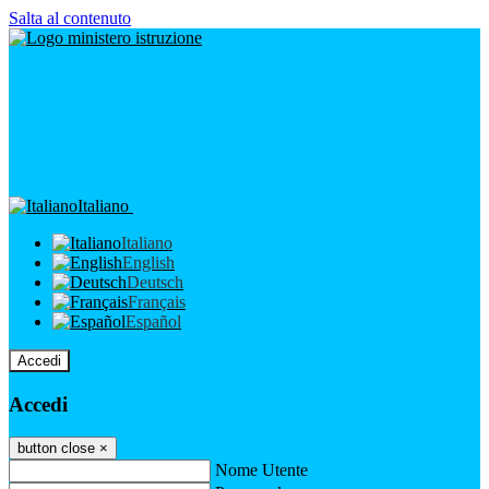
Salta al contenuto
Italiano
Italiano
English
Deutsch
Français
Español
Accedi
Accedi
button close
×
Nome Utente