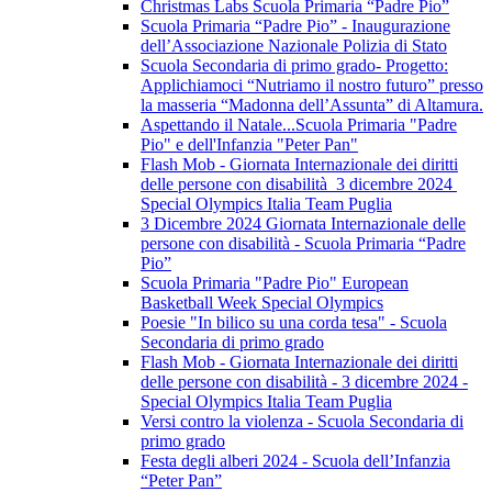
Christmas Labs Scuola Primaria “Padre Pio”
Scuola Primaria “Padre Pio” - Inaugurazione
dell’Associazione Nazionale Polizia di Stato
Scuola Secondaria di primo grado- Progetto:
Applichiamoci “Nutriamo il nostro futuro” presso
la masseria “Madonna dell’Assunta” di Altamura.
Aspettando il Natale...Scuola Primaria "Padre
Pio" e dell'Infanzia "Peter Pan"
Flash Mob - Giornata Internazionale dei diritti
delle persone con disabilità 3 dicembre 2024
Special Olympics Italia Team Puglia
3 Dicembre 2024 Giornata Internazionale delle
persone con disabilità - Scuola Primaria “Padre
Pio”
Scuola Primaria "Padre Pio" European
Basketball Week Special Olympics
Poesie "In bilico su una corda tesa" - Scuola
Secondaria di primo grado
Flash Mob - Giornata Internazionale dei diritti
delle persone con disabilità - 3 dicembre 2024 -
Special Olympics Italia Team Puglia
Versi contro la violenza - Scuola Secondaria di
primo grado
Festa degli alberi 2024 - Scuola dell’Infanzia
“Peter Pan”