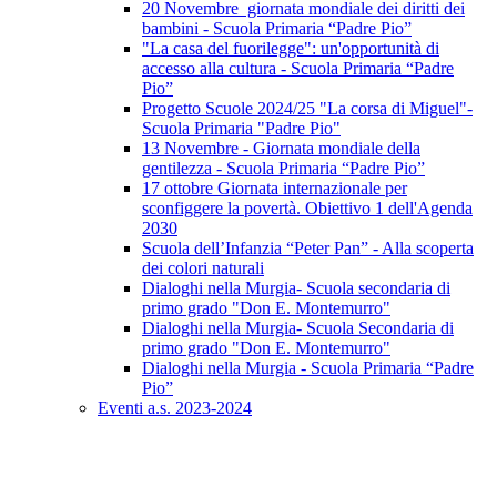
20 Novembre giornata mondiale dei diritti dei
bambini - Scuola Primaria “Padre Pio”
"La casa del fuorilegge": un'opportunità di
accesso alla cultura - Scuola Primaria “Padre
Pio”
Progetto Scuole 2024/25 "La corsa di Miguel"-
Scuola Primaria "Padre Pio"
13 Novembre - Giornata mondiale della
gentilezza - Scuola Primaria “Padre Pio”
17 ottobre Giornata internazionale per
sconfiggere la povertà. Obiettivo 1 dell'Agenda
2030
Scuola dell’Infanzia “Peter Pan” - Alla scoperta
dei colori naturali
Dialoghi nella Murgia- Scuola secondaria di
primo grado "Don E. Montemurro"
Dialoghi nella Murgia- Scuola Secondaria di
primo grado "Don E. Montemurro"
Dialoghi nella Murgia - Scuola Primaria “Padre
Pio”
Eventi a.s. 2023-2024