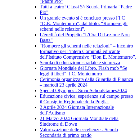
"Padre Pio"
Tutti a teatro! Classi 5^ Scuola Primaria “Padre
Pio”
Un grande evento si è concluso presso l’I.C
"D.E. Montemurro", dal titolo: “Rompere gli
schemi nelle relazioni”.
L'eredità del Progetto "L'Ora Di Lezione Non
Basta"
“Rompere gli schemi nelle relazioni” – Incontro
formativo per l’intera Comunità educante
dell’Istituto Comprensivo “Don E. Montemurro”.
Scuola di educazione stradale e sicurezza
Giornata Mondiale del Libro. Flash mob "Se
leggi ti liberi". I.C. Montemurro
Cerimonia organizzata dalla Guardia di Finanza
– martedì 23 aprile 2024
Special Olympics - SmartSchoolGames2024
Educazione civica: esperienza sul campo presso
il Consiglio Regionale della Puglia.
2 Aprile 2024 Giornata Internazionale
dell’Autismo
21 Marzo 2024 Giornata Mondiale della
Sindrome di Down
Valorizzazione delle eccellenze - Scuola
Secondaria di primo grado