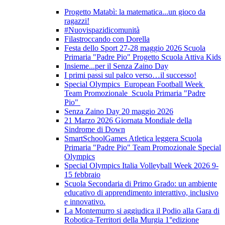
Progetto Matabì: la matematica...un gioco da
ragazzi!
#Nuovispazidicomunità
Filastroccando con Dorella
Festa dello Sport 27-28 maggio 2026 Scuola
Primaria "Padre Pio" Progetto Scuola Attiva Kids
Insieme...per il Senza Zaino Day
I primi passi sul palco verso…il successo!
Special Olympics European Football Week
Team Promozionale Scuola Primaria "Padre
Pio"
Senza Zaino Day 20 maggio 2026
21 Marzo 2026 Giornata Mondiale della
Sindrome di Down
SmartSchoolGames Atletica leggera Scuola
Primaria "Padre Pio" Team Promozionale Special
Olympics
Special Olympics Italia Volleyball Week 2026 9-
15 febbraio
Scuola Secondaria di Primo Grado: un ambiente
educativo di apprendimento interattivo, inclusivo
e innovativo.
La Montemurro si aggiudica il Podio alla Gara di
Robotica-Territori della Murgia 1°edizione