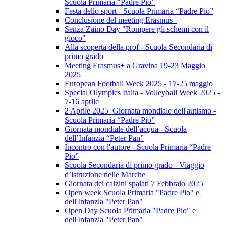
Scuola Primaria “Padre Pio”
Festa dello sport - Scuola Primaria “Padre Pio”
Conclusione del meeting Erasmus+
Senza Zaino Day "Rompere gli schemi con il
gioco"
Alla scoperta della prof - Scuola Secondaria di
primo grado
Meeting Erasmus+ a Gravina 19-23 Maggio
2025
European Football Week 2025 - 17-25 maggio
Special Olympics Italia - Volleyball Week 2025 -
7-16 aprile
2 Aprile 2025 Giornata mondiale dell'autismo -
Scuola Primaria “Padre Pio”
Giornata mondiale dell’acqua - Scuola
dell’Infanzia “Peter Pan”
Incontro con l'autore - Scuola Primaria “Padre
Pio”
Scuola Secondaria di primo grado - Viaggio
d’istruzione nelle Marche
Giornata dei calzini spaiati 7 Febbraio 2025
Open week Scuola Primaria "Padre Pio" e
dell'Infanzia "Peter Pan"
Open Day Scuola Primaria "Padre Pio" e
dell'Infanzia "Peter Pan"