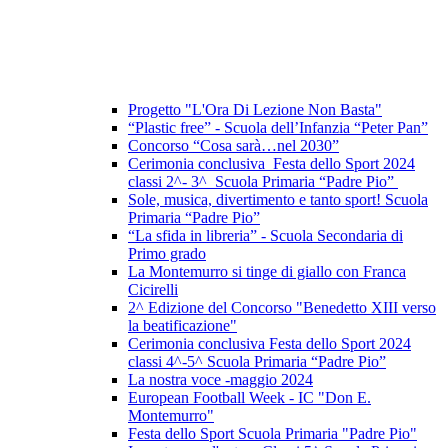
Progetto "L'Ora Di Lezione Non Basta"
“Plastic free” - Scuola dell’Infanzia “Peter Pan”
Concorso “Cosa sarà…nel 2030”
Cerimonia conclusiva Festa dello Sport 2024
classi 2^- 3^ Scuola Primaria “Padre Pio”
Sole, musica, divertimento e tanto sport! Scuola
Primaria “Padre Pio”
“La sfida in libreria” - Scuola Secondaria di
Primo grado
La Montemurro si tinge di giallo con Franca
Cicirelli
2^ Edizione del Concorso "Benedetto XIII verso
la beatificazione"
Cerimonia conclusiva Festa dello Sport 2024
classi 4^-5^ Scuola Primaria “Padre Pio”
La nostra voce -maggio 2024
European Football Week - IC "Don E.
Montemurro"
Festa dello Sport Scuola Primaria "Padre Pio"