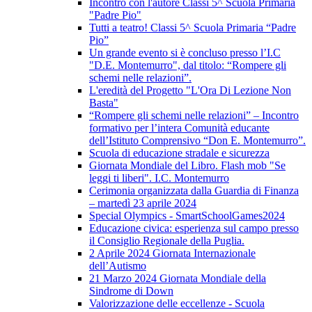
Incontro con l'autore Classi 5^ Scuola Primaria
"Padre Pio"
Tutti a teatro! Classi 5^ Scuola Primaria “Padre
Pio”
Un grande evento si è concluso presso l’I.C
"D.E. Montemurro", dal titolo: “Rompere gli
schemi nelle relazioni”.
L'eredità del Progetto "L'Ora Di Lezione Non
Basta"
“Rompere gli schemi nelle relazioni” – Incontro
formativo per l’intera Comunità educante
dell’Istituto Comprensivo “Don E. Montemurro”.
Scuola di educazione stradale e sicurezza
Giornata Mondiale del Libro. Flash mob "Se
leggi ti liberi". I.C. Montemurro
Cerimonia organizzata dalla Guardia di Finanza
– martedì 23 aprile 2024
Special Olympics - SmartSchoolGames2024
Educazione civica: esperienza sul campo presso
il Consiglio Regionale della Puglia.
2 Aprile 2024 Giornata Internazionale
dell’Autismo
21 Marzo 2024 Giornata Mondiale della
Sindrome di Down
Valorizzazione delle eccellenze - Scuola