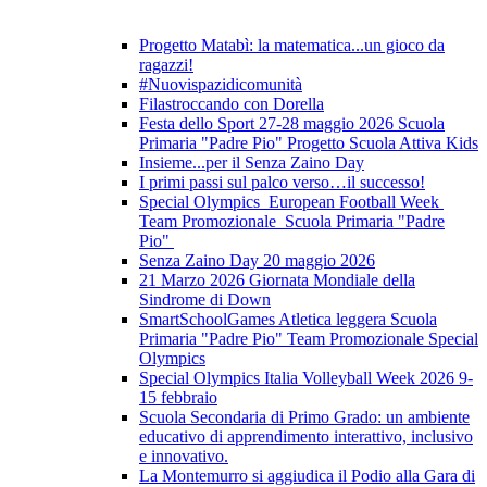
Progetto Matabì: la matematica...un gioco da
ragazzi!
#Nuovispazidicomunità
Filastroccando con Dorella
Festa dello Sport 27-28 maggio 2026 Scuola
Primaria "Padre Pio" Progetto Scuola Attiva Kids
Insieme...per il Senza Zaino Day
I primi passi sul palco verso…il successo!
Special Olympics European Football Week
Team Promozionale Scuola Primaria "Padre
Pio"
Senza Zaino Day 20 maggio 2026
21 Marzo 2026 Giornata Mondiale della
Sindrome di Down
SmartSchoolGames Atletica leggera Scuola
Primaria "Padre Pio" Team Promozionale Special
Olympics
Special Olympics Italia Volleyball Week 2026 9-
15 febbraio
Scuola Secondaria di Primo Grado: un ambiente
educativo di apprendimento interattivo, inclusivo
e innovativo.
La Montemurro si aggiudica il Podio alla Gara di