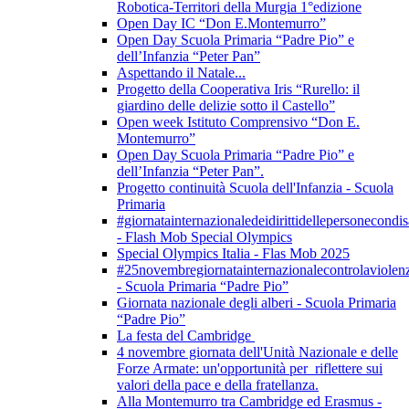
Robotica-Territori della Murgia 1°edizione
Open Day IC “Don E.Montemurro”
Open Day Scuola Primaria “Padre Pio” e
dell’Infanzia “Peter Pan”
Aspettando il Natale...
Progetto della Cooperativa Iris “Rurello: il
giardino delle delizie sotto il Castello”
Open week Istituto Comprensivo “Don E.
Montemurro”
Open Day Scuola Primaria “Padre Pio” e
dell’Infanzia “Peter Pan”.
Progetto continuità Scuola dell'Infanzia - Scuola
Primaria
#giornatainternazionaledeidirittidellepersonecondis
- Flash Mob Special Olympics
Special Olympics Italia - Flas Mob 2025
#25novembregiornatainternazionalecontrolaviolen
- Scuola Primaria “Padre Pio”
Giornata nazionale degli alberi - Scuola Primaria
“Padre Pio”
La festa del Cambridge
4 novembre giornata dell'Unità Nazionale e delle
Forze Armate: un'opportunità per riflettere sui
valori della pace e della fratellanza.
Alla Montemurro tra Cambridge ed Erasmus -