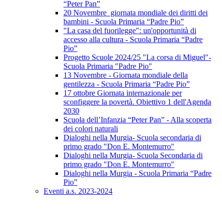
“Peter Pan”
20 Novembre giornata mondiale dei diritti dei
bambini - Scuola Primaria “Padre Pio”
"La casa del fuorilegge": un'opportunità di
accesso alla cultura - Scuola Primaria “Padre
Pio”
Progetto Scuole 2024/25 "La corsa di Miguel"-
Scuola Primaria "Padre Pio"
13 Novembre - Giornata mondiale della
gentilezza - Scuola Primaria “Padre Pio”
17 ottobre Giornata internazionale per
sconfiggere la povertà. Obiettivo 1 dell'Agenda
2030
Scuola dell’Infanzia “Peter Pan” - Alla scoperta
dei colori naturali
Dialoghi nella Murgia- Scuola secondaria di
primo grado "Don E. Montemurro"
Dialoghi nella Murgia- Scuola Secondaria di
primo grado "Don E. Montemurro"
Dialoghi nella Murgia - Scuola Primaria “Padre
Pio”
Eventi a.s. 2023-2024