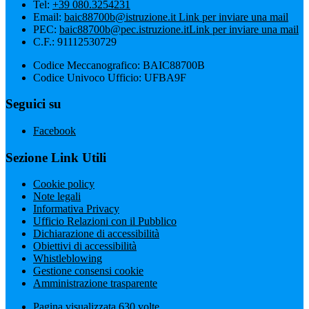
Tel:
+39 080.3254231
Email:
baic88700b@istruzione.it
Link per inviare una mail
PEC:
baic88700b@pec.istruzione.it
Link per inviare una mail
C.F.: 91112530729
Codice Meccanografico: BAIC88700B
Codice Univoco Ufficio: UFBA9F
Seguici su
Facebook
Sezione Link Utili
Cookie policy
Note legali
Informativa Privacy
Ufficio Relazioni con il Pubblico
Dichiarazione di accessibilità
Obiettivi di accessibilità
Whistleblowing
Gestione consensi cookie
Amministrazione trasparente
Pagina visualizzata
630
volte