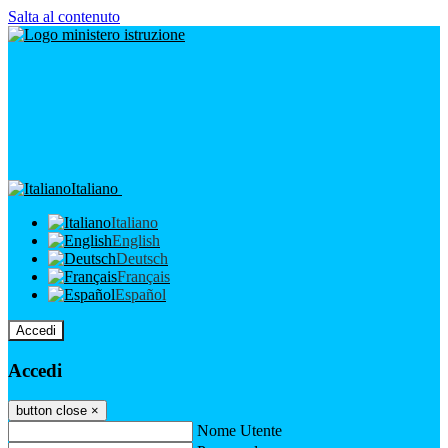
Salta al contenuto
Italiano
Italiano
English
Deutsch
Français
Español
Accedi
Accedi
button close
×
Nome Utente