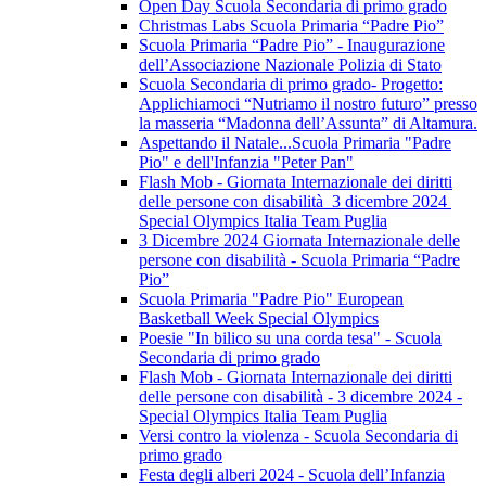
Open Day Scuola Secondaria di primo grado
Christmas Labs Scuola Primaria “Padre Pio”
Scuola Primaria “Padre Pio” - Inaugurazione
dell’Associazione Nazionale Polizia di Stato
Scuola Secondaria di primo grado- Progetto:
Applichiamoci “Nutriamo il nostro futuro” presso
la masseria “Madonna dell’Assunta” di Altamura.
Aspettando il Natale...Scuola Primaria "Padre
Pio" e dell'Infanzia "Peter Pan"
Flash Mob - Giornata Internazionale dei diritti
delle persone con disabilità 3 dicembre 2024
Special Olympics Italia Team Puglia
3 Dicembre 2024 Giornata Internazionale delle
persone con disabilità - Scuola Primaria “Padre
Pio”
Scuola Primaria "Padre Pio" European
Basketball Week Special Olympics
Poesie "In bilico su una corda tesa" - Scuola
Secondaria di primo grado
Flash Mob - Giornata Internazionale dei diritti
delle persone con disabilità - 3 dicembre 2024 -
Special Olympics Italia Team Puglia
Versi contro la violenza - Scuola Secondaria di
primo grado
Festa degli alberi 2024 - Scuola dell’Infanzia