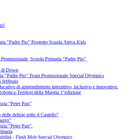
zi!
ria "Padre Pio" Progetto Scuola Attiva Kids
Promozionale Scuola Primaria "Padre Pio"
e di Down
ria "Padre Pio" Team Promozionale Special Olympics
5 febbraio
cativo di apprendimento interattivo, inclusivo e innovativo.
obotica-Territori della Murgia 1°edizione
nzia “Peter Pan”
delle delizie sotto il Castello”
murro”
nzia “Peter Pan”.
rimaria
sabilità - Flash Mob Special Olympics