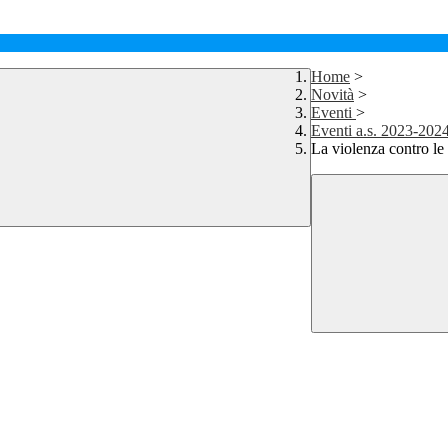
Home
>
Novità
>
Eventi
>
Eventi a.s. 2023-202
La violenza contro le 