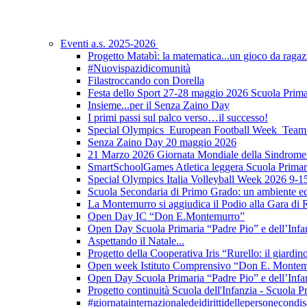
Eventi a.s. 2025-2026
Progetto Matabì: la matematica...un gioco da ragaz
#Nuovispazidicomunità
Filastroccando con Dorella
Festa dello Sport 27-28 maggio 2026 Scuola Prima
Insieme...per il Senza Zaino Day
I primi passi sul palco verso…il successo!
Special Olympics European Football Week Team 
Senza Zaino Day 20 maggio 2026
21 Marzo 2026 Giornata Mondiale della Sindrom
SmartSchoolGames Atletica leggera Scuola Prima
Special Olympics Italia Volleyball Week 2026 9-1
Scuola Secondaria di Primo Grado: un ambiente edu
La Montemurro si aggiudica il Podio alla Gara di R
Open Day IC “Don E.Montemurro”
Open Day Scuola Primaria “Padre Pio” e dell’Infa
Aspettando il Natale...
Progetto della Cooperativa Iris “Rurello: il giardino 
Open week Istituto Comprensivo “Don E. Monte
Open Day Scuola Primaria “Padre Pio” e dell’Infa
Progetto continuità Scuola dell'Infanzia - Scuola P
#giornatainternazionaledeidirittidellepersonecondi