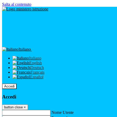
Salta al contenuto
Italiano
Italiano
English
Deutsch
Français
Español
Accedi
Accedi
button close
×
Nome Utente