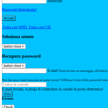
Password
Password dimenticata?
-
Entra con SPID
Entra con CIE
Seleziona utente
button close
×
Recupero password
button close
×
E-mail
Verrà inviato un messaggio all'indirizz
Non hai una e-mail associata al nome utente? Effettua il reset della password tram
E-mail inviata, si prega di controllare la casella di posta elettronica!
Errore
Chiudi