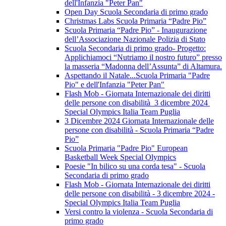
dell'Infanzia "Peter Pan"
Open Day Scuola Secondaria di primo grado
Christmas Labs Scuola Primaria “Padre Pio”
Scuola Primaria “Padre Pio” - Inaugurazione
dell’Associazione Nazionale Polizia di Stato
Scuola Secondaria di primo grado- Progetto:
Applichiamoci “Nutriamo il nostro futuro” presso
la masseria “Madonna dell’Assunta” di Altamura.
Aspettando il Natale...Scuola Primaria "Padre
Pio" e dell'Infanzia "Peter Pan"
Flash Mob - Giornata Internazionale dei diritti
delle persone con disabilità 3 dicembre 2024
Special Olympics Italia Team Puglia
3 Dicembre 2024 Giornata Internazionale delle
persone con disabilità - Scuola Primaria “Padre
Pio”
Scuola Primaria "Padre Pio" European
Basketball Week Special Olympics
Poesie "In bilico su una corda tesa" - Scuola
Secondaria di primo grado
Flash Mob - Giornata Internazionale dei diritti
delle persone con disabilità - 3 dicembre 2024 -
Special Olympics Italia Team Puglia
Versi contro la violenza - Scuola Secondaria di
primo grado