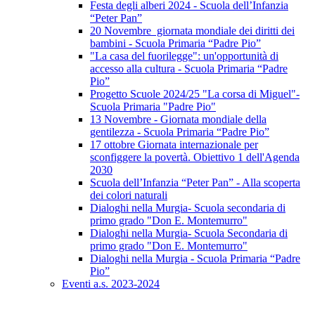
Festa degli alberi 2024 - Scuola dell’Infanzia
“Peter Pan”
20 Novembre giornata mondiale dei diritti dei
bambini - Scuola Primaria “Padre Pio”
"La casa del fuorilegge": un'opportunità di
accesso alla cultura - Scuola Primaria “Padre
Pio”
Progetto Scuole 2024/25 "La corsa di Miguel"-
Scuola Primaria "Padre Pio"
13 Novembre - Giornata mondiale della
gentilezza - Scuola Primaria “Padre Pio”
17 ottobre Giornata internazionale per
sconfiggere la povertà. Obiettivo 1 dell'Agenda
2030
Scuola dell’Infanzia “Peter Pan” - Alla scoperta
dei colori naturali
Dialoghi nella Murgia- Scuola secondaria di
primo grado "Don E. Montemurro"
Dialoghi nella Murgia- Scuola Secondaria di
primo grado "Don E. Montemurro"
Dialoghi nella Murgia - Scuola Primaria “Padre
Pio”
Eventi a.s. 2023-2024