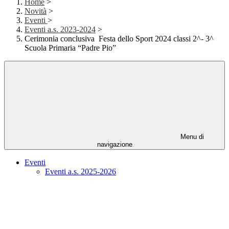
Home
>
Novità
>
Eventi
>
Eventi a.s. 2023-2024
>
Cerimonia conclusiva Festa dello Sport 2024 classi 2^- 3^
Scuola Primaria “Padre Pio”
Menu di
navigazione
Eventi
Eventi a.s. 2025-2026