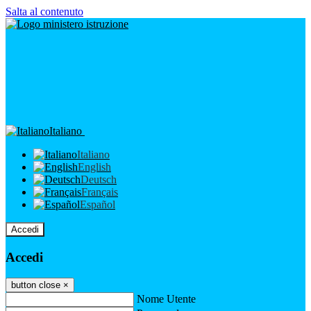
Salta al contenuto
Italiano
Italiano
English
Deutsch
Français
Español
Accedi
Accedi
button close
×
Nome Utente