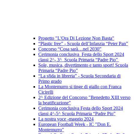
Progetto "L'Ora Di Lezione Non Basta"
“Plastic free” - Scuola dell’Infanzia “Peter Pan”
Concorso “Cosa sarà…nel 2030”
Cerimonia conclusiva Festa dello Sport 2024
classi 2^- 3^ Scuola Primaria “Padre Pio”
Sole, musica, divertimento e tanto sport! Scuola
Primaria “Padre Pio”
“La sfida in libreria” - Scuola Secondaria di
Primo grado
La Montemurro si tinge di giallo con Franca
Cicirelli
2^ Edizione del Concorso "Benedetto XIII verso
la beatificazione"
Cerimonia conclusiva Festa dello Sport 2024
classi 4^-5^ Scuola Primaria “Padre Pio”
La nostra voce -maggio 2024
European Football Week - IC "Don E.
Montemurro"