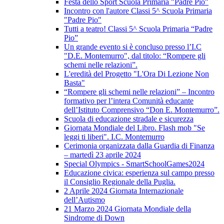
Festa dello Sport Scuola Primaria "Padre Pio"
Incontro con l'autore Classi 5^ Scuola Primaria
"Padre Pio"
Tutti a teatro! Classi 5^ Scuola Primaria “Padre
Pio”
Un grande evento si è concluso presso l’I.C
"D.E. Montemurro", dal titolo: “Rompere gli
schemi nelle relazioni”.
L'eredità del Progetto "L'Ora Di Lezione Non
Basta"
“Rompere gli schemi nelle relazioni” – Incontro
formativo per l’intera Comunità educante
dell’Istituto Comprensivo “Don E. Montemurro”.
Scuola di educazione stradale e sicurezza
Giornata Mondiale del Libro. Flash mob "Se
leggi ti liberi". I.C. Montemurro
Cerimonia organizzata dalla Guardia di Finanza
– martedì 23 aprile 2024
Special Olympics - SmartSchoolGames2024
Educazione civica: esperienza sul campo presso
il Consiglio Regionale della Puglia.
2 Aprile 2024 Giornata Internazionale
dell’Autismo
21 Marzo 2024 Giornata Mondiale della
Sindrome di Down