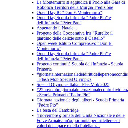
La Montemurro si aggiudica il Podio alla Gara di
Robotica-Territori della Murgia 1°edizione
Open Day IC “Don E.Montemurro”
Open Day Scuola Primaria “Padre Pio” e
dell’Infanzia “Peter Pan”
Aspettando il Natale...
Progetto della Cooperativa Iris “Rurello: il
giardino delle delizie sotto il Castello”
Open week Istituto Comprensivo “Don E.
Montemurro”
Open Day Scuola Primaria “Padre Pio” e
dell’Infanzia “Peter Pan”.
Progetto continuità Scuola dell'Infanzia - Scuola
Primaria
#giornatainternazionaledeidirittidellepersonecondis
- Flash Mob Special Olympics
Special Olympics Italia - Flas Mob 2025
#25novembregiornatainternazionalecontrolaviolen
- Scuola Primaria “Padre Pio”
Giornata nazionale degli alberi - Scuola Primaria
“Padre Pio”
La festa del Cambridge
4 novembre giornata dell'Unità Nazionale e delle
Forze Armate: un'opportunità per riflettere sui
valori della pace e della fratellanza.