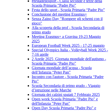
#festadellosport - Classi seconde e terze della
Scuola Primaria “Padre Pio”
Festa dello sport - Scuola Primaria “Padre Pio”
Conclusione del meeting Erasmus+
Senza Zaino Day "Rompere gli schemi con il
gioco"
Alla scoperta della prof - Scuola Secondaria di
primo grado
Meeting Erasmus+ a Gravina 19-23 Maggio
2025
European Football Week 2025 - 17-25 maggio
Special Olympics Italia - Volleyball Week 2025 -
7-16 aprile
2 Aprile 2025 Giornata mondiale dell'autismo -
Scuola Primaria “Padre Pio”
Giornata mondiale dell’acqua - Scuola
dell’Infanzia “Peter Pan”
Incontro con l'autore - Scuola Primaria “Padre
Pio”
Scuola Secondaria di primo grado - Viaggio
d’istruzione nelle Marche
Giornata dei calzini spaiati 7 Febbraio 2025
Open week Scuola Primaria "Padre Pio" e
dell'Infanzia "Peter Pan"
Open Day Scuola Primaria "Padre Pio" e