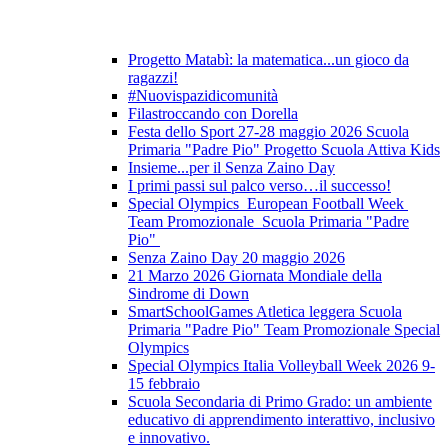
Progetto Matabì: la matematica...un gioco da
ragazzi!
#Nuovispazidicomunità
Filastroccando con Dorella
Festa dello Sport 27-28 maggio 2026 Scuola
Primaria "Padre Pio" Progetto Scuola Attiva Kids
Insieme...per il Senza Zaino Day
I primi passi sul palco verso…il successo!
Special Olympics European Football Week
Team Promozionale Scuola Primaria "Padre
Pio"
Senza Zaino Day 20 maggio 2026
21 Marzo 2026 Giornata Mondiale della
Sindrome di Down
SmartSchoolGames Atletica leggera Scuola
Primaria "Padre Pio" Team Promozionale Special
Olympics
Special Olympics Italia Volleyball Week 2026 9-
15 febbraio
Scuola Secondaria di Primo Grado: un ambiente
educativo di apprendimento interattivo, inclusivo
e innovativo.