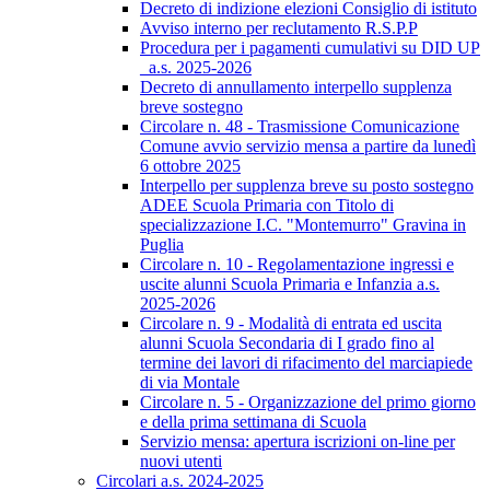
Decreto di indizione elezioni Consiglio di istituto
Avviso interno per reclutamento R.S.P.P
Procedura per i pagamenti cumulativi su DID UP
_a.s. 2025-2026
Decreto di annullamento interpello supplenza
breve sostegno
Circolare n. 48 - Trasmissione Comunicazione
Comune avvio servizio mensa a partire da lunedì
6 ottobre 2025
Interpello per supplenza breve su posto sostegno
ADEE Scuola Primaria con Titolo di
specializzazione I.C. "Montemurro" Gravina in
Puglia
Circolare n. 10 - Regolamentazione ingressi e
uscite alunni Scuola Primaria e Infanzia a.s.
2025-2026
Circolare n. 9 - Modalità di entrata ed uscita
alunni Scuola Secondaria di I grado fino al
termine dei lavori di rifacimento del marciapiede
di via Montale
Circolare n. 5 - Organizzazione del primo giorno
e della prima settimana di Scuola
Servizio mensa: apertura iscrizioni on-line per
nuovi utenti
Circolari a.s. 2024-2025