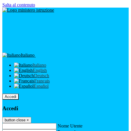
Salta al contenuto
Italiano
Italiano
English
Deutsch
Français
Español
Accedi
Accedi
button close
×
Nome Utente