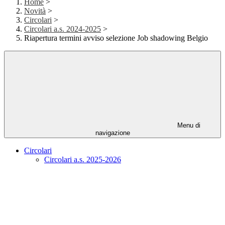
Home
>
Novità
>
Circolari
>
Circolari a.s. 2024-2025
>
Riapertura termini avviso selezione Job shadowing Belgio
Menu di
navigazione
Circolari
Circolari a.s. 2025-2026