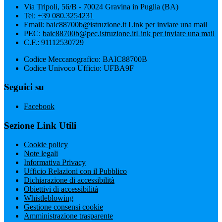
Via Tripoli, 56/B - 70024 Gravina in Puglia (BA)
Tel:
+39 080.3254231
Email:
baic88700b@istruzione.it
Link per inviare una mail
PEC:
baic88700b@pec.istruzione.it
Link per inviare una mail
C.F.: 91112530729
Codice Meccanografico: BAIC88700B
Codice Univoco Ufficio: UFBA9F
Seguici su
Facebook
Sezione Link Utili
Cookie policy
Note legali
Informativa Privacy
Ufficio Relazioni con il Pubblico
Dichiarazione di accessibilità
Obiettivi di accessibilità
Whistleblowing
Gestione consensi cookie
Amministrazione trasparente