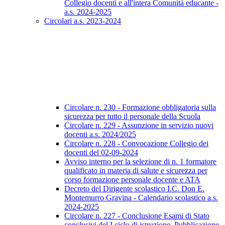
Collegio docenti e all'intera Comunità educante -
a.s. 2024-2025
Circolari a.s. 2023-2024
Circolare n. 230 - Formazione obbligatoria sulla
sicurezza per tutto il personale della Scuola
Circolare n. 229 - Assunzione in servizio nuovi
docenti a.s. 2024/2025
Circolare n. 228 - Convocazione Collegio dei
docenti del 02-09-2024
Avviso interno per la selezione di n. 1 formatore
qualificato in materia di salute e sicurezza per
corso formazione personale docente e ATA
Decreto del Dirigente scolastico I.C. Don E.
Montemurro Gravina - Calendario scolastico a.s.
2024-2025
Circolare n. 227 - Conclusione Esami di Stato
conclusivi del I ciclo di istruzione. Pubblicazione