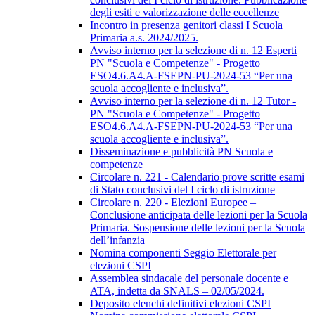
degli esiti e valorizzazione delle eccellenze
Incontro in presenza genitori classi I Scuola
Primaria a.s. 2024/2025.
Avviso interno per la selezione di n. 12 Esperti
PN "Scuola e Competenze" - Progetto
ESO4.6.A4.A-FSEPN-PU-2024-53 “Per una
scuola accogliente e inclusiva”.
Avviso interno per la selezione di n. 12 Tutor -
PN "Scuola e Competenze" - Progetto
ESO4.6.A4.A-FSEPN-PU-2024-53 “Per una
scuola accogliente e inclusiva”.
Disseminazione e pubblicità PN Scuola e
competenze
Circolare n. 221 - Calendario prove scritte esami
di Stato conclusivi del I ciclo di istruzione
Circolare n. 220 - Elezioni Europee –
Conclusione anticipata delle lezioni per la Scuola
Primaria. Sospensione delle lezioni per la Scuola
dell’infanzia
Nomina componenti Seggio Elettorale per
elezioni CSPI
Assemblea sindacale del personale docente e
ATA, indetta da SNALS – 02/05/2024.
Deposito elenchi definitivi elezioni CSPI