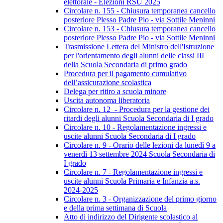
elettorale - Elezioni RSU 2025
Circolare n. 155 - Chiusura temporanea cancello
posteriore Plesso Padre Pio - via Sottile Meninni
Circolare n. 153 - Chiusura temporanea cancello
posteriore Plesso Padre Pio - via Sottile Meninni
Trasmissione Lettera del Ministro dell'Istruzione
per l'orientamento degli alunni delle classi III
della Scuola Secondaria di primo grado
Procedura per il pagamento cumulativo
dell’assicurazione scolastica
Delega per ritiro a scuola minore
Uscita autonoma liberatoria
Circolare n. 12 - Procedura per la gestione dei
ritardi degli alunni Scuola Secondaria di I grado
Circolare n. 10 - Regolamentazione ingressi e
uscite alunni Scuola Secondaria di I grado
Circolare n. 9 - Orario delle lezioni da lunedì 9 a
venerdì 13 settembre 2024 Scuola Secondaria di
I grado
Circolare n. 7 - Regolamentazione ingressi e
uscite alunni Scuola Primaria e Infanzia a.s.
2024-2025
Circolare n. 3 - Organizzazione del primo giorno
e della prima settimana di Scuola
Atto di indirizzo del Dirigente scolastico al