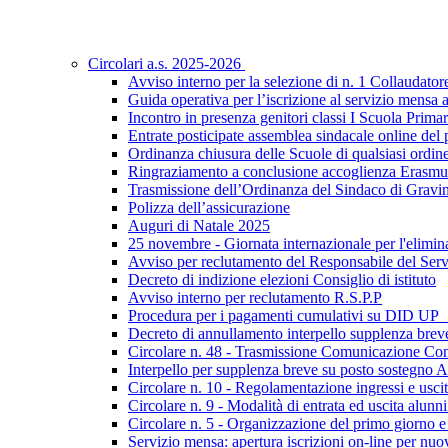
Circolari a.s. 2025-2026
Avviso interno per la selezione di n. 1 Collaudator
Guida operativa per l’iscrizione al servizio mensa
Incontro in presenza genitori classi I Scuola Prima
Entrate posticipate assemblea sindacale online del
Ordinanza chiusura delle Scuole di qualsiasi ordin
Ringraziamento a conclusione accoglienza Erasmu
Trasmissione dell’Ordinanza del Sindaco di Gravina
Polizza dell’assicurazione
Auguri di Natale 2025
25 novembre - Giornata internazionale per l'elimin
Avviso per reclutamento del Responsabile del Serv
Decreto di indizione elezioni Consiglio di istituto
Avviso interno per reclutamento R.S.P.P
Procedura per i pagamenti cumulativi su DID UP 
Decreto di annullamento interpello supplenza brev
Circolare n. 48 - Trasmissione Comunicazione Com
Interpello per supplenza breve su posto sostegno 
Circolare n. 10 - Regolamentazione ingressi e usci
Circolare n. 9 - Modalità di entrata ed uscita alunn
Circolare n. 5 - Organizzazione del primo giorno e
Servizio mensa: apertura iscrizioni on-line per nuov