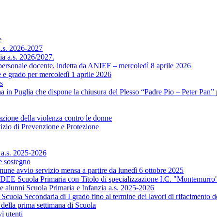
e
 a.s. 2026-2027
ria a.s. 2026/2027.
 personale docente, indetta da ANIEF – mercoledì 8 aprile 2026
e e grado per mercoledì 1 aprile 2026
s
 in Puglia che dispone la chiusura del Plesso “Padre Pio – Peter Pan” 
azione della violenza contro le donne
izio di Prevenzione e Protezione
_a.s. 2025-2026
e sostegno
une avvio servizio mensa a partire da lunedì 6 ottobre 2025
ADEE Scuola Primaria con Titolo di specializzazione I.C. "Montemurro
te alunni Scuola Primaria e Infanzia a.s. 2025-2026
i Scuola Secondaria di I grado fino al termine dei lavori di rifacimento 
 della prima settimana di Scuola
i utenti