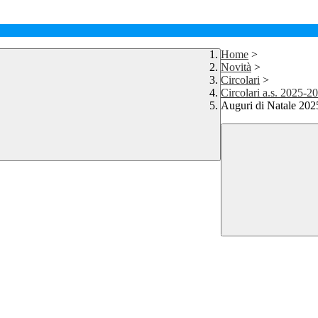
Home
>
Novità
>
Circolari
>
Circolari a.s. 2025-2
Auguri di Natale 202