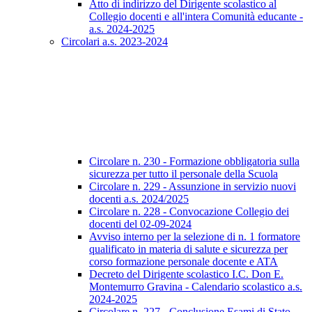
Atto di indirizzo del Dirigente scolastico al
Collegio docenti e all'intera Comunità educante -
a.s. 2024-2025
Circolari a.s. 2023-2024
Circolare n. 230 - Formazione obbligatoria sulla
sicurezza per tutto il personale della Scuola
Circolare n. 229 - Assunzione in servizio nuovi
docenti a.s. 2024/2025
Circolare n. 228 - Convocazione Collegio dei
docenti del 02-09-2024
Avviso interno per la selezione di n. 1 formatore
qualificato in materia di salute e sicurezza per
corso formazione personale docente e ATA
Decreto del Dirigente scolastico I.C. Don E.
Montemurro Gravina - Calendario scolastico a.s.
2024-2025
Circolare n. 227 - Conclusione Esami di Stato