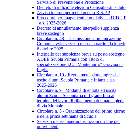
Servizio di Prevenzione e Protezione
Decreto di indizione elezioni Consiglio di istituto
Avviso interno per reclutamento R.S.P.P
Procedura per i pagamenti cumulativi su DID UP
_a.s. 2025-2026
Decreto di annullamento interpello supplenza
breve sostegno
Circolare n. 48 - Trasmissione Comunicazione
Comune avvio servizio mensa a partire da lunedì
6 ottobre 2025
Interpello per supplenza breve su posto sostegno
ADEE Scuola Primaria con Titolo di
specializzazione I.C. "Montemurro" Gravina in
Puglia
Circolare n. 10 - Regolamentazione ingressi e
uscite alunni Scuola Primaria e Infanzia a.s.
2025-2026
Circolare n. 9 - Modalità di entrata ed uscita
alunni Scuola Secondaria di I grado fino al
termine dei lavori di rifacimento del marciapiede
di via Montale
Circolare n. 5 - Organizzazione del primo giorno
e della prima settimana di Scuola
Servizio mensa: apertura iscrizioni on-line per
nuovi utenti