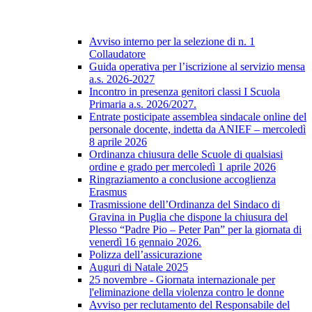
Avviso interno per la selezione di n. 1
Collaudatore
Guida operativa per l’iscrizione al servizio mensa
a.s. 2026-2027
Incontro in presenza genitori classi I Scuola
Primaria a.s. 2026/2027.
Entrate posticipate assemblea sindacale online del
personale docente, indetta da ANIEF – mercoledì
8 aprile 2026
Ordinanza chiusura delle Scuole di qualsiasi
ordine e grado per mercoledì 1 aprile 2026
Ringraziamento a conclusione accoglienza
Erasmus
Trasmissione dell’Ordinanza del Sindaco di
Gravina in Puglia che dispone la chiusura del
Plesso “Padre Pio – Peter Pan” per la giornata di
venerdì 16 gennaio 2026.
Polizza dell’assicurazione
Auguri di Natale 2025
25 novembre - Giornata internazionale per
l'eliminazione della violenza contro le donne
Avviso per reclutamento del Responsabile del