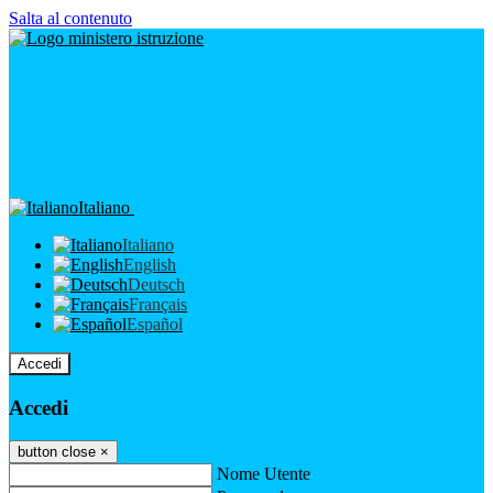
Salta al contenuto
Italiano
Italiano
English
Deutsch
Français
Español
Accedi
Accedi
button close
×
Nome Utente