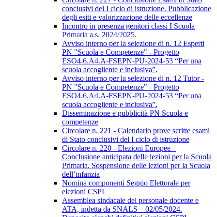
conclusivi del I ciclo di istruzione. Pubblicazione
degli esiti e valorizzazione delle eccellenze
Incontro in presenza genitori classi I Scuola
Primaria a.s. 2024/2025.
Avviso interno per la selezione di n. 12 Esperti
PN "Scuola e Competenze" - Progetto
ESO4.6.A4.A-FSEPN-PU-2024-53 “Per una
scuola accogliente e inclusiva”.
Avviso interno per la selezione di n. 12 Tutor -
PN "Scuola e Competenze" - Progetto
ESO4.6.A4.A-FSEPN-PU-2024-53 “Per una
scuola accogliente e inclusiva”.
Disseminazione e pubblicità PN Scuola e
competenze
Circolare n. 221 - Calendario prove scritte esami
di Stato conclusivi del I ciclo di istruzione
Circolare n. 220 - Elezioni Europee –
Conclusione anticipata delle lezioni per la Scuola
Primaria. Sospensione delle lezioni per la Scuola
dell’infanzia
Nomina componenti Seggio Elettorale per
elezioni CSPI
Assemblea sindacale del personale docente e
ATA, indetta da SNALS – 02/05/2024.