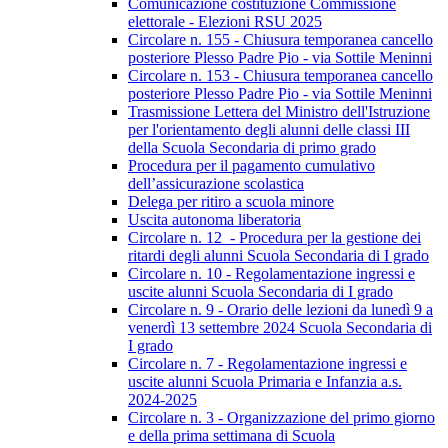
Comunicazione costituzione Commissione
elettorale - Elezioni RSU 2025
Circolare n. 155 - Chiusura temporanea cancello
posteriore Plesso Padre Pio - via Sottile Meninni
Circolare n. 153 - Chiusura temporanea cancello
posteriore Plesso Padre Pio - via Sottile Meninni
Trasmissione Lettera del Ministro dell'Istruzione
per l'orientamento degli alunni delle classi III
della Scuola Secondaria di primo grado
Procedura per il pagamento cumulativo
dell’assicurazione scolastica
Delega per ritiro a scuola minore
Uscita autonoma liberatoria
Circolare n. 12 - Procedura per la gestione dei
ritardi degli alunni Scuola Secondaria di I grado
Circolare n. 10 - Regolamentazione ingressi e
uscite alunni Scuola Secondaria di I grado
Circolare n. 9 - Orario delle lezioni da lunedì 9 a
venerdì 13 settembre 2024 Scuola Secondaria di
I grado
Circolare n. 7 - Regolamentazione ingressi e
uscite alunni Scuola Primaria e Infanzia a.s.
2024-2025
Circolare n. 3 - Organizzazione del primo giorno
e della prima settimana di Scuola