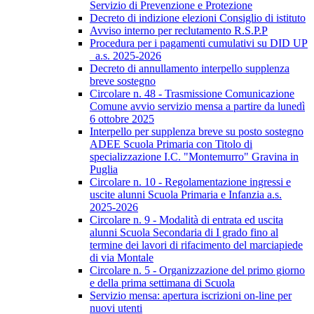
Servizio di Prevenzione e Protezione
Decreto di indizione elezioni Consiglio di istituto
Avviso interno per reclutamento R.S.P.P
Procedura per i pagamenti cumulativi su DID UP
_a.s. 2025-2026
Decreto di annullamento interpello supplenza
breve sostegno
Circolare n. 48 - Trasmissione Comunicazione
Comune avvio servizio mensa a partire da lunedì
6 ottobre 2025
Interpello per supplenza breve su posto sostegno
ADEE Scuola Primaria con Titolo di
specializzazione I.C. "Montemurro" Gravina in
Puglia
Circolare n. 10 - Regolamentazione ingressi e
uscite alunni Scuola Primaria e Infanzia a.s.
2025-2026
Circolare n. 9 - Modalità di entrata ed uscita
alunni Scuola Secondaria di I grado fino al
termine dei lavori di rifacimento del marciapiede
di via Montale
Circolare n. 5 - Organizzazione del primo giorno
e della prima settimana di Scuola
Servizio mensa: apertura iscrizioni on-line per
nuovi utenti