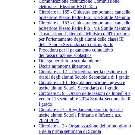
Comunicazione costituzione Commissione
elettorale - Elezioni RSU 2025
Circolare n. 155 - Chiusura temporanea cancello
posteriore Plesso Padre Pio - via Sottile Meninni
Circolare n. 153 - Chiusura temporanea cancello
posteriore Plesso Padre Pio - via Sottile Meninni
Trasmissione Lettera del Ministro dell'Istruzione
per l'orientamento degli alunni delle classi III
della Scuola Secondaria di primo grado
Procedura per il pagamento cumulativo
dell’assicurazione scolastica
Delega per ritiro a scuola minore
Uscita autonoma liberatoria
Circolare n. 12 - Procedura per la gestione dei
ritardi degli alunni Scuola Secondaria di I grado
Circolare n. 10 - Regolamentazione ingressi e
uscite alunni Scuola Secondaria di I grado
Circolare n. 9 - Orario delle lezioni da lunedì 9 a
venerdì 13 settembre 2024 Scuola Secondaria di
I grado
Circolare n. 7 - Regolamentazione ingressi e
uscite alunni Scuola Primaria e Infanzia a.s.
2024-2025
Circolare n. 3 - Organizzazione del primo giorno
e della prima settimana di Scuola