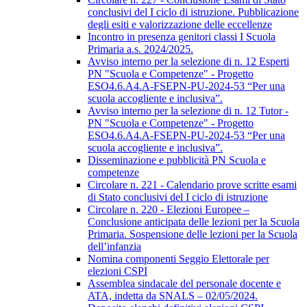
conclusivi del I ciclo di istruzione. Pubblicazione
degli esiti e valorizzazione delle eccellenze
Incontro in presenza genitori classi I Scuola
Primaria a.s. 2024/2025.
Avviso interno per la selezione di n. 12 Esperti
PN "Scuola e Competenze" - Progetto
ESO4.6.A4.A-FSEPN-PU-2024-53 “Per una
scuola accogliente e inclusiva”.
Avviso interno per la selezione di n. 12 Tutor -
PN "Scuola e Competenze" - Progetto
ESO4.6.A4.A-FSEPN-PU-2024-53 “Per una
scuola accogliente e inclusiva”.
Disseminazione e pubblicità PN Scuola e
competenze
Circolare n. 221 - Calendario prove scritte esami
di Stato conclusivi del I ciclo di istruzione
Circolare n. 220 - Elezioni Europee –
Conclusione anticipata delle lezioni per la Scuola
Primaria. Sospensione delle lezioni per la Scuola
dell’infanzia
Nomina componenti Seggio Elettorale per
elezioni CSPI
Assemblea sindacale del personale docente e
ATA, indetta da SNALS – 02/05/2024.