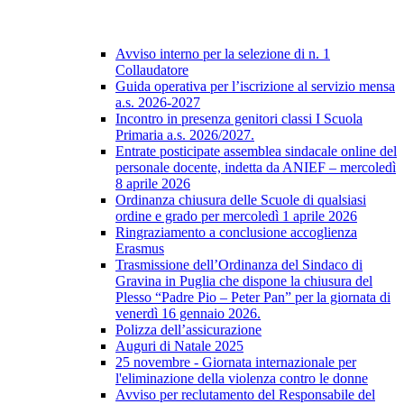
Avviso interno per la selezione di n. 1
Collaudatore
Guida operativa per l’iscrizione al servizio mensa
a.s. 2026-2027
Incontro in presenza genitori classi I Scuola
Primaria a.s. 2026/2027.
Entrate posticipate assemblea sindacale online del
personale docente, indetta da ANIEF – mercoledì
8 aprile 2026
Ordinanza chiusura delle Scuole di qualsiasi
ordine e grado per mercoledì 1 aprile 2026
Ringraziamento a conclusione accoglienza
Erasmus
Trasmissione dell’Ordinanza del Sindaco di
Gravina in Puglia che dispone la chiusura del
Plesso “Padre Pio – Peter Pan” per la giornata di
venerdì 16 gennaio 2026.
Polizza dell’assicurazione
Auguri di Natale 2025
25 novembre - Giornata internazionale per
l'eliminazione della violenza contro le donne
Avviso per reclutamento del Responsabile del