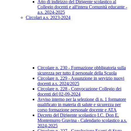
Atto di indirizzo del Dirigente scolastico al
Collegio docenti e all'intera Comunità educante -
a.s. 2024-2025
Circolari a.s. 2023-2024
Circolare n. 230 - Formazione obbligatoria sulla
sicurezza per tutto il personale della Scuola
Circolare n. 229 - Assunzione in servizio nuovi
docenti a.s. 2024/2025
Circolare n. 228 - Convocazione Collegio dei
docenti del 02-09-2024
Avviso interno per la selezione di n. 1 formatore
qualificato in materia di salute e sicurezza per
corso formazione personale docente e ATA
Decreto del Dirigente scolastico I.C. Don E.
Montemurro Gravina - Calendario scolastico a.s.
2024-2025
Circolare n. 227 - Conclusione Esami di Stato