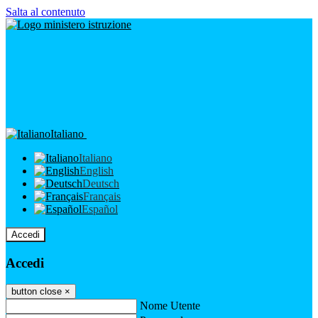
Salta al contenuto
Italiano
Italiano
English
Deutsch
Français
Español
Accedi
Accedi
button close
×
Nome Utente