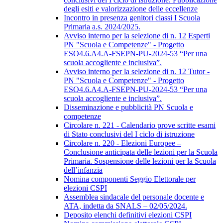
degli esiti e valorizzazione delle eccellenze
Incontro in presenza genitori classi I Scuola
Primaria a.s. 2024/2025.
Avviso interno per la selezione di n. 12 Esperti
PN "Scuola e Competenze" - Progetto
ESO4.6.A4.A-FSEPN-PU-2024-53 “Per una
scuola accogliente e inclusiva”.
Avviso interno per la selezione di n. 12 Tutor -
PN "Scuola e Competenze" - Progetto
ESO4.6.A4.A-FSEPN-PU-2024-53 “Per una
scuola accogliente e inclusiva”.
Disseminazione e pubblicità PN Scuola e
competenze
Circolare n. 221 - Calendario prove scritte esami
di Stato conclusivi del I ciclo di istruzione
Circolare n. 220 - Elezioni Europee –
Conclusione anticipata delle lezioni per la Scuola
Primaria. Sospensione delle lezioni per la Scuola
dell’infanzia
Nomina componenti Seggio Elettorale per
elezioni CSPI
Assemblea sindacale del personale docente e
ATA, indetta da SNALS – 02/05/2024.
Deposito elenchi definitivi elezioni CSPI