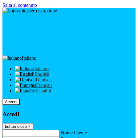
Salta al contenuto
Italiano
Italiano
English
Deutsch
Français
Español
Accedi
Accedi
button close
×
Nome Utente