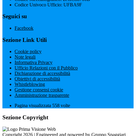
Codice Univoco Ufficio: UFBA9F
Seguici su
Facebook
Sezione Link Utili
Cookie policy
Note legali
Informativa Privacy
Ufficio Relazioni con il Pubblico
Dichiarazione di accessibilità
Obiettivi di accessibilità
Whistleblowing
Gestione consensi cookie
Amministrazione trasparente
Pagina visualizzata
558
volte
Sezione Copyright
Copyright 2026 | Engineered and powered by Gruppo Spaggiari