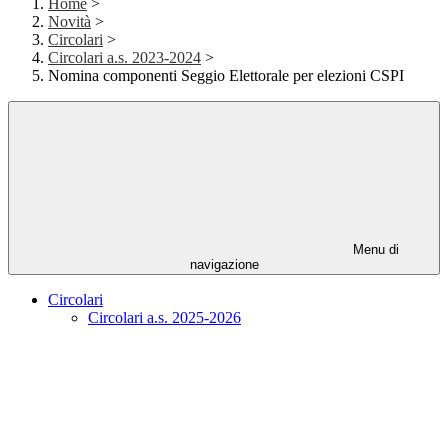
Home
>
Novità
>
Circolari
>
Circolari a.s. 2023-2024
>
Nomina componenti Seggio Elettorale per elezioni CSPI
Menu di
navigazione
Circolari
Circolari a.s. 2025-2026