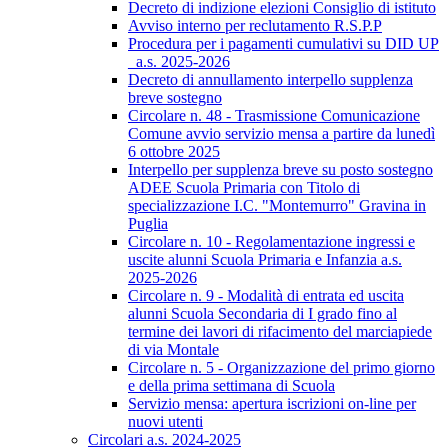
Decreto di indizione elezioni Consiglio di istituto
Avviso interno per reclutamento R.S.P.P
Procedura per i pagamenti cumulativi su DID UP
_a.s. 2025-2026
Decreto di annullamento interpello supplenza
breve sostegno
Circolare n. 48 - Trasmissione Comunicazione
Comune avvio servizio mensa a partire da lunedì
6 ottobre 2025
Interpello per supplenza breve su posto sostegno
ADEE Scuola Primaria con Titolo di
specializzazione I.C. "Montemurro" Gravina in
Puglia
Circolare n. 10 - Regolamentazione ingressi e
uscite alunni Scuola Primaria e Infanzia a.s.
2025-2026
Circolare n. 9 - Modalità di entrata ed uscita
alunni Scuola Secondaria di I grado fino al
termine dei lavori di rifacimento del marciapiede
di via Montale
Circolare n. 5 - Organizzazione del primo giorno
e della prima settimana di Scuola
Servizio mensa: apertura iscrizioni on-line per
nuovi utenti
Circolari a.s. 2024-2025