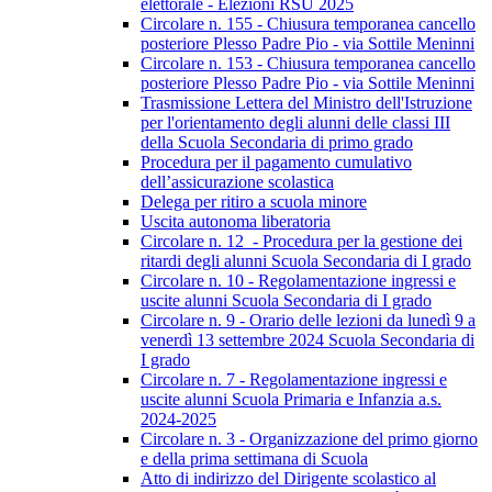
elettorale - Elezioni RSU 2025
Circolare n. 155 - Chiusura temporanea cancello
posteriore Plesso Padre Pio - via Sottile Meninni
Circolare n. 153 - Chiusura temporanea cancello
posteriore Plesso Padre Pio - via Sottile Meninni
Trasmissione Lettera del Ministro dell'Istruzione
per l'orientamento degli alunni delle classi III
della Scuola Secondaria di primo grado
Procedura per il pagamento cumulativo
dell’assicurazione scolastica
Delega per ritiro a scuola minore
Uscita autonoma liberatoria
Circolare n. 12 - Procedura per la gestione dei
ritardi degli alunni Scuola Secondaria di I grado
Circolare n. 10 - Regolamentazione ingressi e
uscite alunni Scuola Secondaria di I grado
Circolare n. 9 - Orario delle lezioni da lunedì 9 a
venerdì 13 settembre 2024 Scuola Secondaria di
I grado
Circolare n. 7 - Regolamentazione ingressi e
uscite alunni Scuola Primaria e Infanzia a.s.
2024-2025
Circolare n. 3 - Organizzazione del primo giorno
e della prima settimana di Scuola
Atto di indirizzo del Dirigente scolastico al