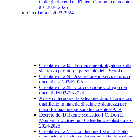
Collegio docenti e all'intera Comunità educante -
a.s. 2024-2025
Circolari a.s. 2023-2024
Circolare n. 230 - Formazione obbligatoria sulla
sicurezza per tutto il personale della Scuola
Circolare n. 229 - Assunzione in servizio nuovi
docenti a.s. 2024/2025
Circolare n. 228 - Convocazione Collegio dei
docenti del 02-09-2024
Avviso interno per la selezione di n. 1 formatore
qualificato in materia di salute e sicurezza per
corso formazione personale docente e ATA
Decreto del Dirigente scolastico I.C. Don E.
Montemurro Gravina - Calendario scolastico a.s.
2024-2025
Circolare n. 227 - Conclusione Esami di Stato
conclusivi del I ciclo di istruzione. Pubblicazione