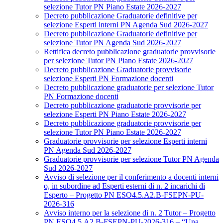
selezione Tutor PN Piano Estate 2026-2027
Decreto pubblicazione Graduatorie definitive per
selezione Esperti interni PN Agenda Sud 2026-2027
Decreto pubblicazione Graduatorie definitive per
selezione Tutor PN Agenda Sud 2026-2027
Rettifica decreto pubblicazione graduatorie provvisorie
per selezione Tutor PN Piano Estate 2026-2027
Decreto pubblicazione Graduatorie provvisorie
selezione Esperti PN Formazione docenti
Decreto pubblicazione graduatorie per selezione Tutor
PN Formazione docenti
Decreto pubblicazione graduatorie provvisorie per
selezione Esperti PN Piano Estate 2026-2027
Decreto pubblicazione graduatorie provvisorie per
selezione Tutor PN Piano Estate 2026-2027
Graduatorie provvisorie per selezione Esperti interni
PN Agenda Sud 2026-2027
Graduatorie provvisorie per selezione Tutor PN Agenda
Sud 2026-2027
Avviso di selezione per il conferimento a docenti interni
o, in subordine ad Esperti esterni di n. 2 incarichi di
Esperto – Progetto PN ESO4.5.A2.B-FSEPN-PU-
2026-316
Avviso interno per la selezione di n. 2 Tutor – Progetto
PN ESO4.5.A2.B-FSEPN-PU-2026-316 – “Una