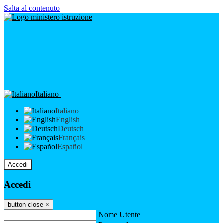
Salta al contenuto
Italiano
Italiano
English
Deutsch
Français
Español
Accedi
Accedi
button close
×
Nome Utente