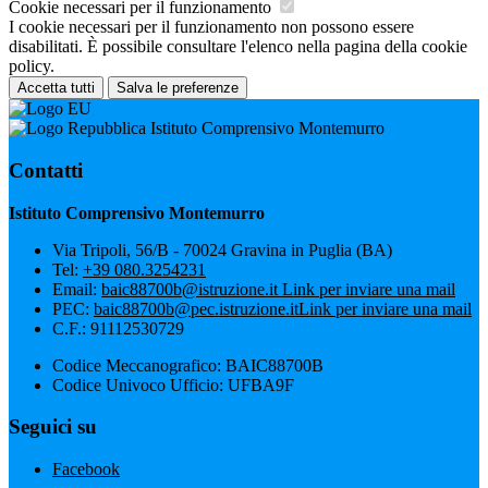
Cookie necessari per il funzionamento
I cookie necessari per il funzionamento non possono essere
disabilitati. È possibile consultare l'elenco nella pagina della cookie
policy.
Accetta tutti
Salva le preferenze
Istituto Comprensivo Montemurro
Contatti
Istituto Comprensivo Montemurro
Via Tripoli, 56/B - 70024 Gravina in Puglia (BA)
Tel:
+39 080.3254231
Email:
baic88700b@istruzione.it
Link per inviare una mail
PEC:
baic88700b@pec.istruzione.it
Link per inviare una mail
C.F.: 91112530729
Codice Meccanografico: BAIC88700B
Codice Univoco Ufficio: UFBA9F
Seguici su
Facebook