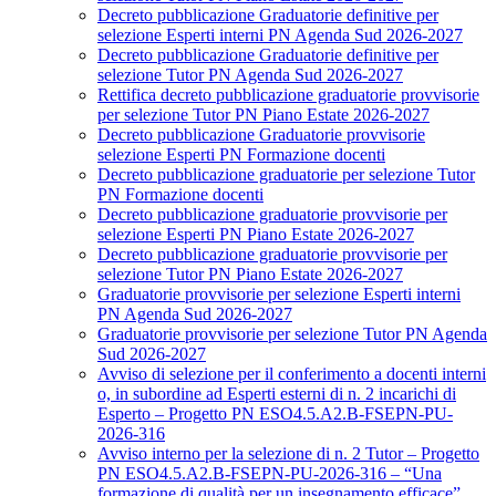
Decreto pubblicazione Graduatorie definitive per
selezione Esperti interni PN Agenda Sud 2026-2027
Decreto pubblicazione Graduatorie definitive per
selezione Tutor PN Agenda Sud 2026-2027
Rettifica decreto pubblicazione graduatorie provvisorie
per selezione Tutor PN Piano Estate 2026-2027
Decreto pubblicazione Graduatorie provvisorie
selezione Esperti PN Formazione docenti
Decreto pubblicazione graduatorie per selezione Tutor
PN Formazione docenti
Decreto pubblicazione graduatorie provvisorie per
selezione Esperti PN Piano Estate 2026-2027
Decreto pubblicazione graduatorie provvisorie per
selezione Tutor PN Piano Estate 2026-2027
Graduatorie provvisorie per selezione Esperti interni
PN Agenda Sud 2026-2027
Graduatorie provvisorie per selezione Tutor PN Agenda
Sud 2026-2027
Avviso di selezione per il conferimento a docenti interni
o, in subordine ad Esperti esterni di n. 2 incarichi di
Esperto – Progetto PN ESO4.5.A2.B-FSEPN-PU-
2026-316
Avviso interno per la selezione di n. 2 Tutor – Progetto
PN ESO4.5.A2.B-FSEPN-PU-2026-316 – “Una
formazione di qualità per un insegnamento efficace”