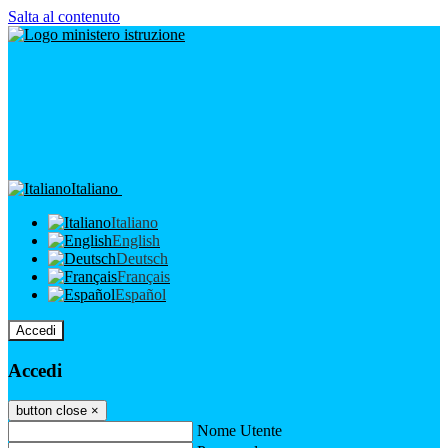
Salta al contenuto
Italiano
Italiano
English
Deutsch
Français
Español
Accedi
Accedi
button close
×
Nome Utente