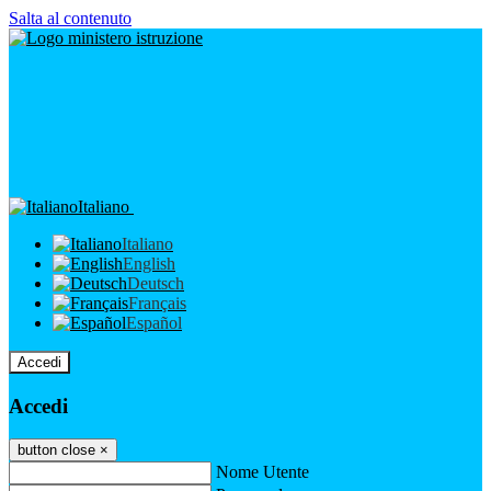
Salta al contenuto
Italiano
Italiano
English
Deutsch
Français
Español
Accedi
Accedi
button close
×
Nome Utente