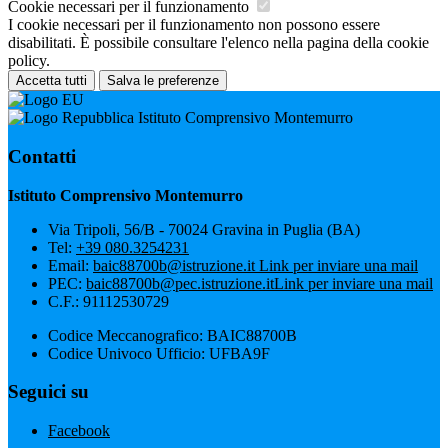
Cookie necessari per il funzionamento
I cookie necessari per il funzionamento non possono essere
disabilitati. È possibile consultare l'elenco nella pagina della cookie
policy.
Accetta tutti
Salva le preferenze
Istituto Comprensivo Montemurro
Contatti
Istituto Comprensivo Montemurro
Via Tripoli, 56/B - 70024 Gravina in Puglia (BA)
Tel:
+39 080.3254231
Email:
baic88700b@istruzione.it
Link per inviare una mail
PEC:
baic88700b@pec.istruzione.it
Link per inviare una mail
C.F.: 91112530729
Codice Meccanografico: BAIC88700B
Codice Univoco Ufficio: UFBA9F
Seguici su
Facebook