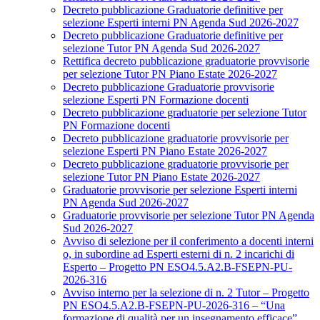
Decreto pubblicazione Graduatorie definitive per
selezione Esperti interni PN Agenda Sud 2026-2027
Decreto pubblicazione Graduatorie definitive per
selezione Tutor PN Agenda Sud 2026-2027
Rettifica decreto pubblicazione graduatorie provvisorie
per selezione Tutor PN Piano Estate 2026-2027
Decreto pubblicazione Graduatorie provvisorie
selezione Esperti PN Formazione docenti
Decreto pubblicazione graduatorie per selezione Tutor
PN Formazione docenti
Decreto pubblicazione graduatorie provvisorie per
selezione Esperti PN Piano Estate 2026-2027
Decreto pubblicazione graduatorie provvisorie per
selezione Tutor PN Piano Estate 2026-2027
Graduatorie provvisorie per selezione Esperti interni
PN Agenda Sud 2026-2027
Graduatorie provvisorie per selezione Tutor PN Agenda
Sud 2026-2027
Avviso di selezione per il conferimento a docenti interni
o, in subordine ad Esperti esterni di n. 2 incarichi di
Esperto – Progetto PN ESO4.5.A2.B-FSEPN-PU-
2026-316
Avviso interno per la selezione di n. 2 Tutor – Progetto
PN ESO4.5.A2.B-FSEPN-PU-2026-316 – “Una
formazione di qualità per un insegnamento efficace”