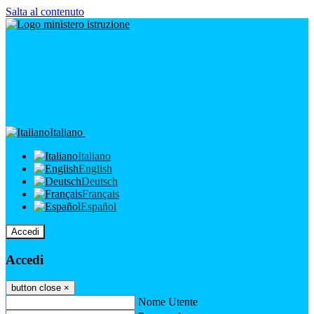
Salta al contenuto
Italiano
Italiano
English
Deutsch
Français
Español
Accedi
Accedi
button close
×
Nome Utente