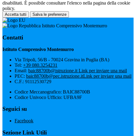
disabilitati. È possibile consultare l'elenco nella pagina della cookie
policy.
Accetta tutti
Salva le preferenze
Istituto Comprensivo Montemurro
Contatti
Istituto Comprensivo Montemurro
Via Tripoli, 56/B - 70024 Gravina in Puglia (BA)
Tel:
+39 080.3254231
Email:
baic88700b@istruzione.it
Link per inviare una mail
PEC:
baic88700b@pec.istruzione.it
Link per inviare una mail
C.F.: 91112530729
Codice Meccanografico: BAIC88700B
Codice Univoco Ufficio: UFBA9F
Seguici su
Facebook
Sezione Link Utili