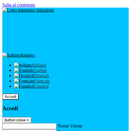
Salta al contenuto
Italiano
Italiano
English
Deutsch
Français
Español
Accedi
Accedi
button close
×
Nome Utente