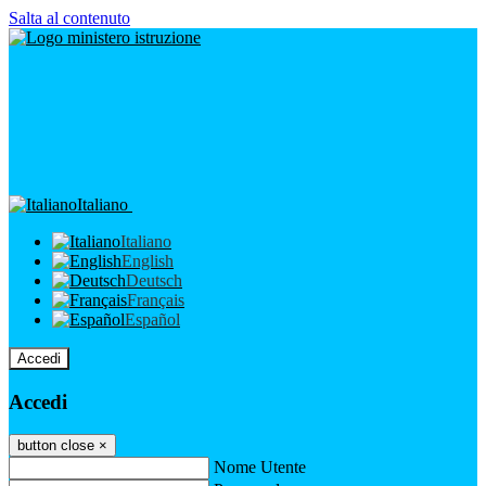
Salta al contenuto
Italiano
Italiano
English
Deutsch
Français
Español
Accedi
Accedi
button close
×
Nome Utente