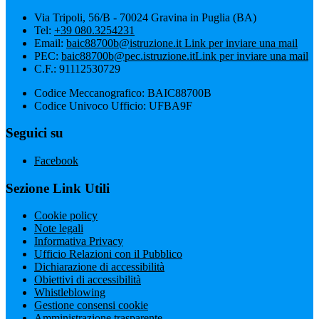
Via Tripoli, 56/B - 70024 Gravina in Puglia (BA)
Tel:
+39 080.3254231
Email:
baic88700b@istruzione.it
Link per inviare una mail
PEC:
baic88700b@pec.istruzione.it
Link per inviare una mail
C.F.: 91112530729
Codice Meccanografico: BAIC88700B
Codice Univoco Ufficio: UFBA9F
Seguici su
Facebook
Sezione Link Utili
Cookie policy
Note legali
Informativa Privacy
Ufficio Relazioni con il Pubblico
Dichiarazione di accessibilità
Obiettivi di accessibilità
Whistleblowing
Gestione consensi cookie
Amministrazione trasparente