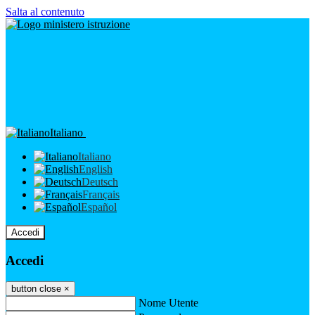
Salta al contenuto
Italiano
Italiano
English
Deutsch
Français
Español
Accedi
Accedi
button close
×
Nome Utente