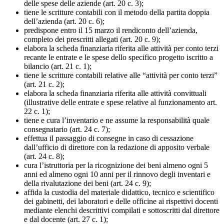
delle spese delle aziende (art. 20 c. 3);
tiene le scritture contabili con il metodo della partita doppia
dell’azienda (art. 20 c. 6);
predispone entro il 15 marzo il rendiconto dell’azienda,
completo dei prescritti allegati (art. 20 c. 9);
elabora la scheda finanziaria riferita alle attività per conto terzi
recante le entrate e le spese dello specifico progetto iscritto a
bilancio (art. 21 c. 1);
tiene le scritture contabili relative alle “attività per conto terzi”
(art. 21 c. 2);
elabora la scheda finanziaria riferita alle attività convittuali
(illustrative delle entrate e spese relative al funzionamento art.
22 c. 1);
tiene e cura l’inventario e ne assume la responsabilità quale
consegnatario (art. 24 c. 7);
effettua il passaggio di consegne in caso di cessazione
dall’ufficio di direttore con la redazione di apposito verbale
(art. 24 c. 8);
cura l’istruttoria per la ricognizione dei beni almeno ogni 5
anni ed almeno ogni 10 anni per il rinnovo degli inventari e
della rivalutazione dei beni (art. 24 c. 9);
affida la custodia del materiale didattico, tecnico e scientifico
dei gabinetti, dei laboratori e delle officine ai rispettivi docenti
mediante elenchi descrittivi compilati e sottoscritti dal direttore
e dal docente (art. 27 c. 1);