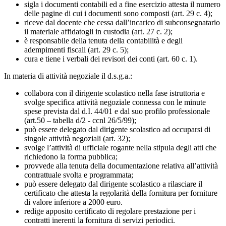
sigla i documenti contabili ed a fine esercizio attesta il numero
delle pagine di cui i documenti sono composti (art. 29 c. 4);
riceve dal docente che cessa dall’incarico di subconsegnatario
il materiale affidatogli in custodia (art. 27 c. 2);
è responsabile della tenuta della contabilità e degli
adempimenti fiscali (art. 29 c. 5);
cura e tiene i verbali dei revisori dei conti (art. 60 c. 1).
In materia di attività negoziale il d.s.g.a.:
collabora con il dirigente scolastico nella fase istruttoria e
svolge specifica attività negoziale connessa con le minute
spese prevista dal d.I. 44/01 e dal suo profilo professionale
(art.50 – tabella d/2 - ccnl 26/5/99);
può essere delegato dal dirigente scolastico ad occuparsi di
singole attività negoziali (art. 32);
svolge l’attività di ufficiale rogante nella stipula degli atti che
richiedono la forma pubblica;
provvede alla tenuta della documentazione relativa all’attività
contrattuale svolta e programmata;
può essere delegato dal dirigente scolastico a rilasciare il
certificato che attesta la regolarità della fornitura per forniture
di valore inferiore a 2000 euro.
redige apposito certificato di regolare prestazione per i
contratti inerenti la fornitura di servizi periodici.