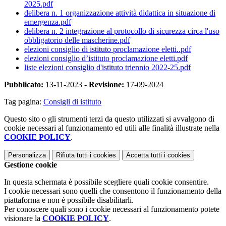
2025.pdf
delibera n. 1 organizzazione attività didattica in situazione di
emergenza.pdf
delibera n. 2 integrazione al protocollo di sicurezza circa l'uso
obbligatorio delle mascherine.pdf
elezioni consiglio di istituto proclamazione eletti..pdf
elezioni consiglio d’istituto proclamazione eletti.pdf
liste elezioni consiglio d'istituto triennio 2022-25.pdf
Pubblicato:
13-11-2023 -
Revisione:
17-09-2024
Tag pagina:
Consigli di istituto
Questo sito o gli strumenti terzi da questo utilizzati si avvalgono di
cookie necessari al funzionamento ed utili alle finalità illustrate nella
COOKIE POLICY
.
Personalizza
Rifiuta tutti
i cookies
Accetta tutti
i cookies
Gestione cookie
In questa schermata è possibile scegliere quali cookie consentire.
I cookie necessari sono quelli che consentono il funzionamento della
piattaforma e non è possibile disabilitarli.
Per conoscere quali sono i cookie necessari al funzionamento potete
visionare la
COOKIE POLICY
.