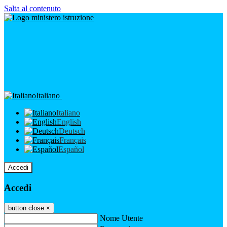
Salta al contenuto
Italiano
Italiano
English
Deutsch
Français
Español
Accedi
Accedi
button close
×
Nome Utente