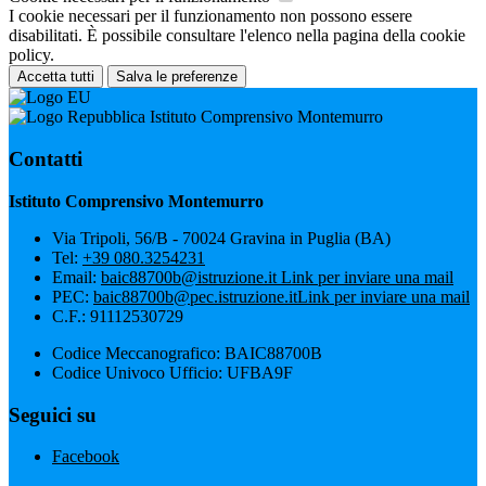
I cookie necessari per il funzionamento non possono essere
disabilitati. È possibile consultare l'elenco nella pagina della cookie
policy.
Accetta tutti
Salva le preferenze
Istituto Comprensivo Montemurro
Contatti
Istituto Comprensivo Montemurro
Via Tripoli, 56/B - 70024 Gravina in Puglia (BA)
Tel:
+39 080.3254231
Email:
baic88700b@istruzione.it
Link per inviare una mail
PEC:
baic88700b@pec.istruzione.it
Link per inviare una mail
C.F.: 91112530729
Codice Meccanografico: BAIC88700B
Codice Univoco Ufficio: UFBA9F
Seguici su
Facebook