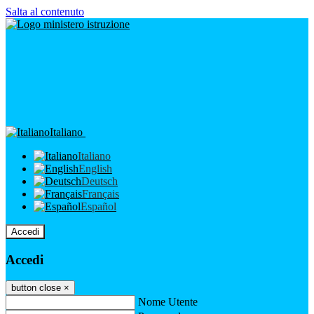
Salta al contenuto
Italiano
Italiano
English
Deutsch
Français
Español
Accedi
Accedi
button close
×
Nome Utente